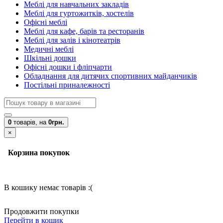
Меблі для навчальних закладів
Меблі для гуртожитків, хостелів
Офісні меблі
Меблі для кафе, барів та ресторанів
Меблі для залів і кінотеатрів
Медичні меблі
Шкільні дошки
Офісні дошки і фліпчарти
Обладнання для дитячих спортивних майданчиків
Постільні приналежності
0
товарів,
на
0грн.
×
Корзина покупок
В кошику немає товарів :(
Продовжити покупки
Перейти в кошик