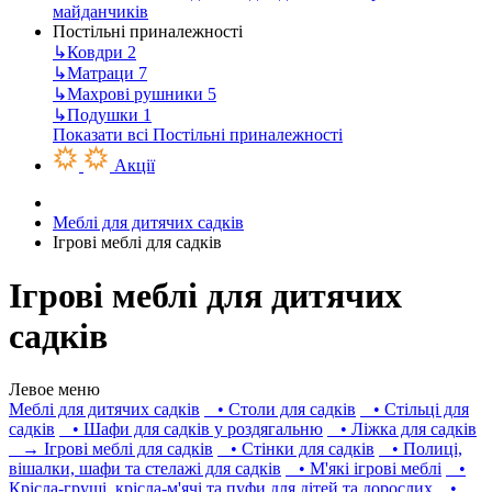
майданчиків
Постільні приналежності
↳
Ковдри
2
↳
Матраци
7
↳
Махрові рушники
5
↳
Подушки
1
Показати всі Постільні приналежності
Акції
Меблі для дитячих садків
Ігрові меблі для садків
Ігрові меблі для дитячих
садків
Левое меню
Меблі для дитячих садків
• Столи для садків
• Стільці для
садків
• Шафи для садків у роздягальню
• Ліжка для садків
→ Ігрові меблі для садків
• Стінки для садків
• Полиці,
вішалки, шафи та стелажі для садків
• М'які ігрові меблі
•
Крісла-груші, крісла-м'ячі та пуфи для дітей та дорослих
•