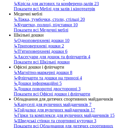
↳
Крісла для актових та конференц-залів
23
Показати всі Меблі для залів і кінотеатрів
Медичні меблі
↳
Ліжка, тумбочки, столи, стільці
20
↳
Кушетки, полиці, підставки
10
Показати всі Медичні меблі
Шкільні дошки
↳
Одноповерхневі дошки
10
↳
Триповерхневі дошки
2
↳
П'ятиповерхневі дошки
6
↳
Аксесуари для дощок та фліпчартів
4
Показати всі Шкільні дошки
Офісні дошки і фліпчарти
↳
Магнітно-маркерні дошки
8
↳
Фліпчарти та дошки на тринозі
4
↳
Дошки інформаційні
5
↳
Дошки поворотні двосторонні
3
Показати всі Офісні дошки і фліпчарти
Обладнання для дитячих спортивних майданчиків
↳
Каруселі для вуличних майданчиків
7
↳
Гойдалки для вуличних майданчиків
17
↳
Гірки та комплекси для вуличних майданчиків
15
↳
Шведські стінки та спортивні куточки
3
Показати всі Обладнання для дитячих спортивних