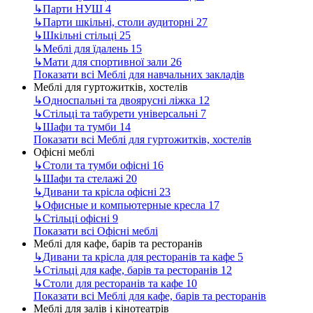
↳
Парти НУШ
4
↳
Парти шкільні, столи аудиторні
27
↳
Шкільні стільці
25
↳
Меблі для їдалень
15
↳
Мати для спортивної зали
26
Показати всі Меблі для навчальних закладів
Меблі для гуртожитків, хостелів
↳
Односпальні та двоярусні ліжка
12
↳
Стільці та табурети універсальні
7
↳
Шафи та тумби
14
Показати всі Меблі для гуртожитків, хостелів
Офісні меблі
↳
Столи та тумби офісні
16
↳
Шафи та стелажі
20
↳
Дивани та крісла офісні
23
↳
Офисные и компьютерные кресла
17
↳
Стільці офісні
9
Показати всі Офісні меблі
Меблі для кафе, барів та ресторанів
↳
Дивани та крісла для ресторанів та кафе
5
↳
Стільці для кафе, барів та ресторанів
12
↳
Столи для ресторанів та кафе
10
Показати всі Меблі для кафе, барів та ресторанів
Меблі для залів і кінотеатрів