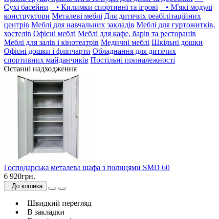
Сухі басейни
• Килимки спортивні та ігрові
• М'які модулі
конструктори
Металеві меблі
Для дитячих реабілітаційних
центрів
Меблі для навчальних закладів
Меблі для гуртожитків,
хостелів
Офісні меблі
Меблі для кафе, барів та ресторанів
Меблі для залів і кінотеатрів
Медичні меблі
Шкільні дошки
Офісні дошки і фліпчарти
Обладнання для дитячих
спортивних майданчиків
Постільні приналежності
Останні надходження
Господарська металева шафа з полицями SMD 60
6 920грн.
До кошика
Швидкий перегляд
В закладки