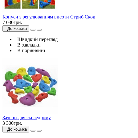
Конуси з регулюванням висоти Стриб Скок
7 030грн.
До кошика
Швидкий перегляд
В закладки
В порівнянні
Зачепи для скеледрому
3 300грн.
До кошика