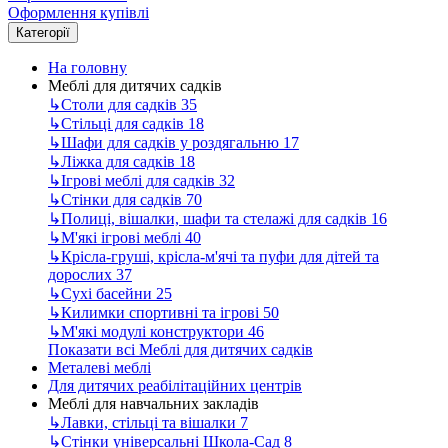
Оформлення купівлі
Категорії
На головну
Меблі для дитячих садків
↳
Столи для садків
35
↳
Стільці для садків
18
↳
Шафи для садків у роздягальню
17
↳
Ліжка для садків
18
↳
Ігрові меблі для садків
32
↳
Стінки для садків
70
↳
Полиці, вішалки, шафи та стелажі для садків
16
↳
М'які ігрові меблі
40
↳
Крісла-груші, крісла-м'ячі та пуфи для дітей та
дорослих
37
↳
Сухі басейни
25
↳
Килимки спортивні та ігрові
50
↳
М'які модулі конструктори
46
Показати всі Меблі для дитячих садків
Металеві меблі
Для дитячих реабілітаційних центрів
Меблі для навчальних закладів
↳
Лавки, стільці та вішалки
7
↳
Стінки універсальні Школа-Сад
8