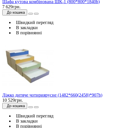
Шафа кутова комбінована ШК-1 (800*800*1840h)
7 629грн.
До кошика
Швидкий перегляд
В закладки
В порівнянні
Ліжко дитяче чотириярусне (1482*660(2458)*907h)
10 529грн.
До кошика
Швидкий перегляд
В закладки
В порівнянні