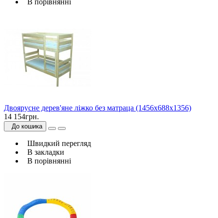
В порівнянні
Двоярусне дерев'яне ліжко без матраца (1456х688х1356)
14 154грн.
До кошика
Швидкий перегляд
В закладки
В порівнянні