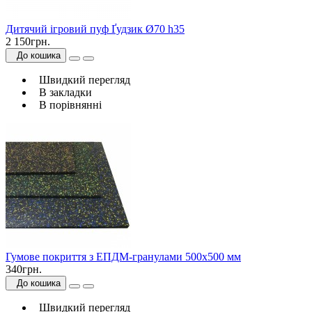
Дитячий ігровий пуф Ґудзик Ø70 h35
2 150грн.
До кошика
Швидкий перегляд
В закладки
В порівнянні
Гумове покриття з ЕПДМ-гранулами 500х500 мм
340грн.
До кошика
Швидкий перегляд