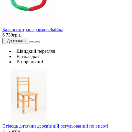
Балансир трансформер Змійка
6 730грн.
До кошика
Швидкий перегляд
В закладки
В порівнянні
Стілець дитячий дерев'яний регульований по висоті
2 175грн.