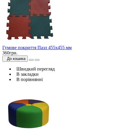
Гумове покриття Пазл 455х455 мм
360грн.
До кошика
Швидкий перегляд
В закладки
В порівнянні