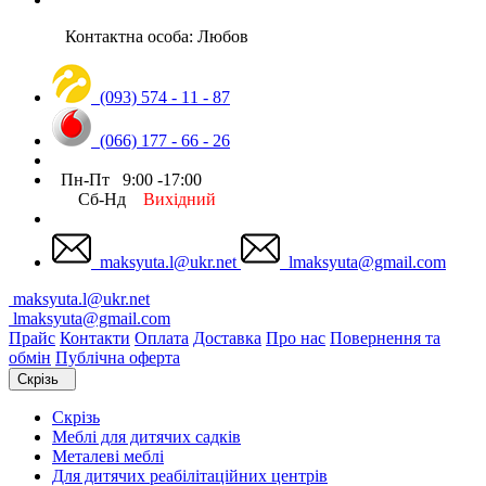
Контактна особа: Любов
(093) 574 - 11 - 87
(066) 177 - 66 - 26
Пн-Пт 9:00 -17:00
Сб-Нд
Вихідний
maksyuta.l@ukr.net
lmaksyuta@gmail.com
maksyuta.l@ukr.net
lmaksyuta@gmail.com
Прайс
Контакти
Оплата
Доставка
Про нас
Повернення та
обмін
Публічна оферта
Скрізь
Скрізь
Меблі для дитячих садків
Металеві меблі
Для дитячих реабілітаційних центрів