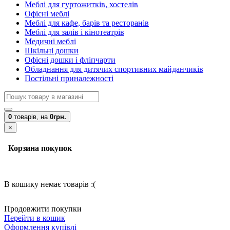
Меблі для гуртожитків, хостелів
Офісні меблі
Меблі для кафе, барів та ресторанів
Меблі для залів і кінотеатрів
Медичні меблі
Шкільні дошки
Офісні дошки і фліпчарти
Обладнання для дитячих спортивних майданчиків
Постільні приналежності
0
товарів,
на
0грн.
×
Корзина покупок
В кошику немає товарів :(
Продовжити покупки
Перейти в кошик
Оформлення купівлі