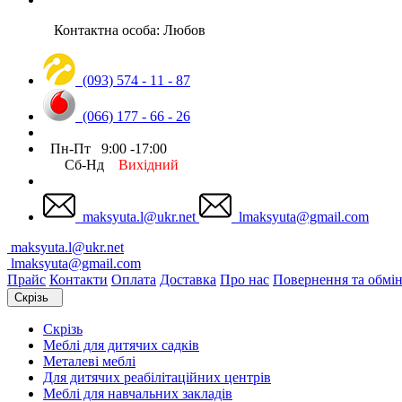
Контактна особа: Любов
(093) 574 - 11 - 87
(066) 177 - 66 - 26
Пн-Пт 9:00 -17:00
Сб-Нд
Вихідний
maksyuta.l@ukr.net
lmaksyuta@gmail.com
maksyuta.l@ukr.net
lmaksyuta@gmail.com
Прайс
Контакти
Оплата
Доставка
Про нас
Повернення та обмі
Скрізь
Скрізь
Меблі для дитячих садків
Металеві меблі
Для дитячих реабілітаційних центрів
Меблі для навчальних закладів