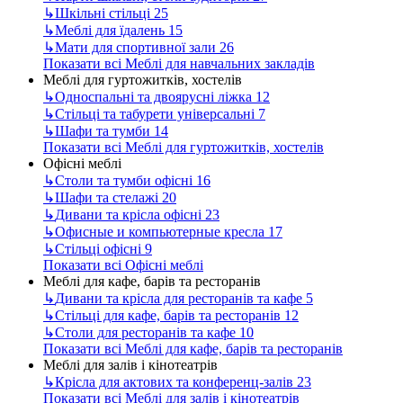
↳
Шкільні стільці
25
↳
Меблі для їдалень
15
↳
Мати для спортивної зали
26
Показати всі Меблі для навчальних закладів
Меблі для гуртожитків, хостелів
↳
Односпальні та двоярусні ліжка
12
↳
Стільці та табурети універсальні
7
↳
Шафи та тумби
14
Показати всі Меблі для гуртожитків, хостелів
Офісні меблі
↳
Столи та тумби офісні
16
↳
Шафи та стелажі
20
↳
Дивани та крісла офісні
23
↳
Офисные и компьютерные кресла
17
↳
Стільці офісні
9
Показати всі Офісні меблі
Меблі для кафе, барів та ресторанів
↳
Дивани та крісла для ресторанів та кафе
5
↳
Стільці для кафе, барів та ресторанів
12
↳
Столи для ресторанів та кафе
10
Показати всі Меблі для кафе, барів та ресторанів
Меблі для залів і кінотеатрів
↳
Крісла для актових та конференц-залів
23
Показати всі Меблі для залів і кінотеатрів