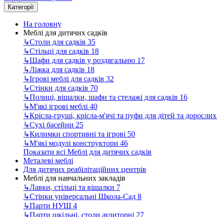
Категорії
На головну
Меблі для дитячих садків
↳
Столи для садків
35
↳
Стільці для садків
18
↳
Шафи для садків у роздягальню
17
↳
Ліжка для садків
18
↳
Ігрові меблі для садків
32
↳
Стінки для садків
70
↳
Полиці, вішалки, шафи та стелажі для садків
16
↳
М'які ігрові меблі
40
↳
Крісла-груші, крісла-м'ячі та пуфи для дітей та доросли
↳
Сухі басейни
25
↳
Килимки спортивні та ігрові
50
↳
М'які модулі конструктори
46
Показати всі Меблі для дитячих садків
Металеві меблі
Для дитячих реабілітаційних центрів
Меблі для навчальних закладів
↳
Лавки, стільці та вішалки
7
↳
Стінки універсальні Школа-Сад
8
↳
Парти НУШ
4
↳
Парти шкільні, столи аудиторні
27