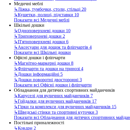
Медичні меблі
↳
Ліжка, тумбочки, столи, стільці
20
↳
Кушетки, полиці, підставки
10
Показати всі Медичні меблі
Шкільні дошки
↳
Одноповерхневі дошки
10
↳
Триповерхневі дошки
2
↳
П'ятиповерхневі дошки
6
↳
Аксесуари для дощок та фліпчартів
4
Показати всі Шкільні дошки
Офісні дошки і фліпчарти
↳
Магнітно-маркерні дошки
8
↳
Фліпчарти та дошки на тринозі
4
↳
Дошки інформаційні
5
↳
Дошки поворотні двосторонні
3
Показати всі Офісні дошки і фліпчарти
Обладнання для дитячих спортивних майданчиків
↳
Каруселі для вуличних майданчиків
7
↳
Гойдалки для вуличних майданчиків
17
↳
Гірки та комплекси для вуличних майданчиків
15
↳
Шведські стінки та спортивні куточки
3
Показати всі Обладнання для дитячих спортивних майда
Постільні приналежності
↳
Ковдри
2