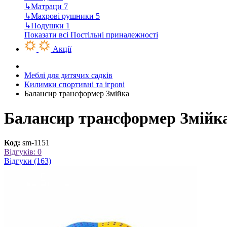
↳
Матраци
7
↳
Махрові рушники
5
↳
Подушки
1
Показати всі Постільні приналежності
Акції
Меблі для дитячих садків
Килимки спортивні та ігрові
Балансир трансформер Змійка
Балансир трансформер Змійк
Код:
sm-1151
Відгуків: 0
Відгуки (163)