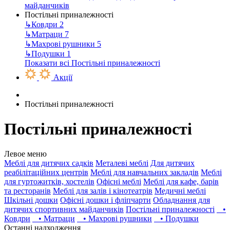
майданчиків
Постільні приналежності
↳
Ковдри
2
↳
Матраци
7
↳
Махрові рушники
5
↳
Подушки
1
Показати всі Постільні приналежності
Акції
Постільні приналежності
Постільні приналежності
Левое меню
Меблі для дитячих садків
Металеві меблі
Для дитячих
реабілітаційних центрів
Меблі для навчальних закладів
Меблі
для гуртожитків, хостелів
Офісні меблі
Меблі для кафе, барів
та ресторанів
Меблі для залів і кінотеатрів
Медичні меблі
Шкільні дошки
Офісні дошки і фліпчарти
Обладнання для
дитячих спортивних майданчиків
Постільні приналежності
•
Ковдри
• Матраци
• Махрові рушники
• Подушки
Останні надходження