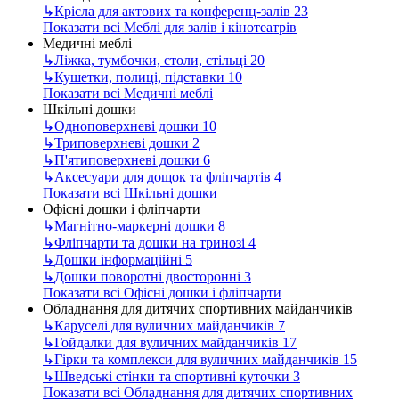
↳
Крісла для актових та конференц-залів
23
Показати всі Меблі для залів і кінотеатрів
Медичні меблі
↳
Ліжка, тумбочки, столи, стільці
20
↳
Кушетки, полиці, підставки
10
Показати всі Медичні меблі
Шкільні дошки
↳
Одноповерхневі дошки
10
↳
Триповерхневі дошки
2
↳
П'ятиповерхневі дошки
6
↳
Аксесуари для дощок та фліпчартів
4
Показати всі Шкільні дошки
Офісні дошки і фліпчарти
↳
Магнітно-маркерні дошки
8
↳
Фліпчарти та дошки на тринозі
4
↳
Дошки інформаційні
5
↳
Дошки поворотні двосторонні
3
Показати всі Офісні дошки і фліпчарти
Обладнання для дитячих спортивних майданчиків
↳
Каруселі для вуличних майданчиків
7
↳
Гойдалки для вуличних майданчиків
17
↳
Гірки та комплекси для вуличних майданчиків
15
↳
Шведські стінки та спортивні куточки
3
Показати всі Обладнання для дитячих спортивних