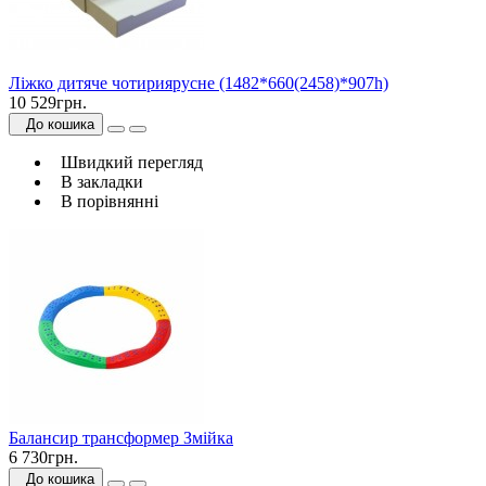
Ліжко дитяче чотириярусне (1482*660(2458)*907h)
10 529грн.
До кошика
Швидкий перегляд
В закладки
В порівнянні
Балансир трансформер Змійка
6 730грн.
До кошика