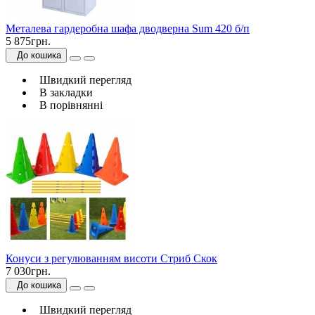
Металева гардеробна шафа дводверна Sum 420 б/п
5 875грн.
До кошика
Швидкий перегляд
В закладки
В порівнянні
Конуси з регулюванням висоти Стриб Скок
7 030грн.
До кошика
Швидкий перегляд