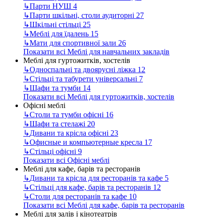
↳
Парти НУШ
4
↳
Парти шкільні, столи аудиторні
27
↳
Шкільні стільці
25
↳
Меблі для їдалень
15
↳
Мати для спортивної зали
26
Показати всі Меблі для навчальних закладів
Меблі для гуртожитків, хостелів
↳
Односпальні та двоярусні ліжка
12
↳
Стільці та табурети універсальні
7
↳
Шафи та тумби
14
Показати всі Меблі для гуртожитків, хостелів
Офісні меблі
↳
Столи та тумби офісні
16
↳
Шафи та стелажі
20
↳
Дивани та крісла офісні
23
↳
Офисные и компьютерные кресла
17
↳
Стільці офісні
9
Показати всі Офісні меблі
Меблі для кафе, барів та ресторанів
↳
Дивани та крісла для ресторанів та кафе
5
↳
Стільці для кафе, барів та ресторанів
12
↳
Столи для ресторанів та кафе
10
Показати всі Меблі для кафе, барів та ресторанів
Меблі для залів і кінотеатрів