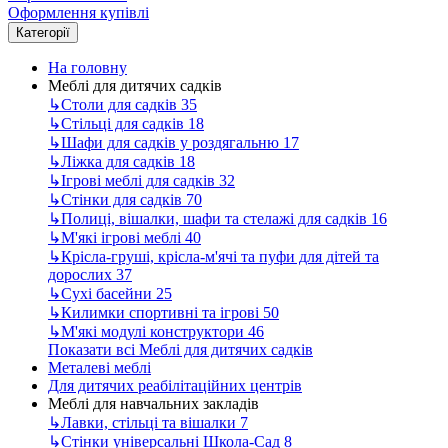
Оформлення купівлі
Категорії
На головну
Меблі для дитячих садків
↳
Столи для садків
35
↳
Стільці для садків
18
↳
Шафи для садків у роздягальню
17
↳
Ліжка для садків
18
↳
Ігрові меблі для садків
32
↳
Стінки для садків
70
↳
Полиці, вішалки, шафи та стелажі для садків
16
↳
М'які ігрові меблі
40
↳
Крісла-груші, крісла-м'ячі та пуфи для дітей та
дорослих
37
↳
Сухі басейни
25
↳
Килимки спортивні та ігрові
50
↳
М'які модулі конструктори
46
Показати всі Меблі для дитячих садків
Металеві меблі
Для дитячих реабілітаційних центрів
Меблі для навчальних закладів
↳
Лавки, стільці та вішалки
7
↳
Стінки універсальні Школа-Сад
8