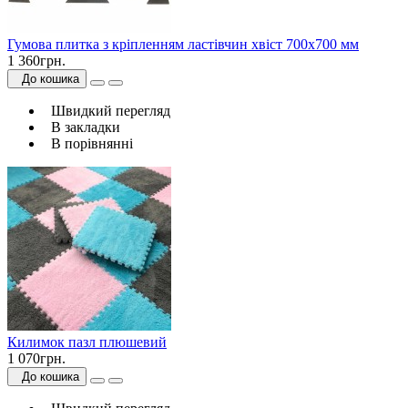
Гумова плитка з кріпленням ластівчин хвіст 700х700 мм
1 360грн.
До кошика
Швидкий перегляд
В закладки
В порівнянні
Килимок пазл плюшевий
1 070грн.
До кошика