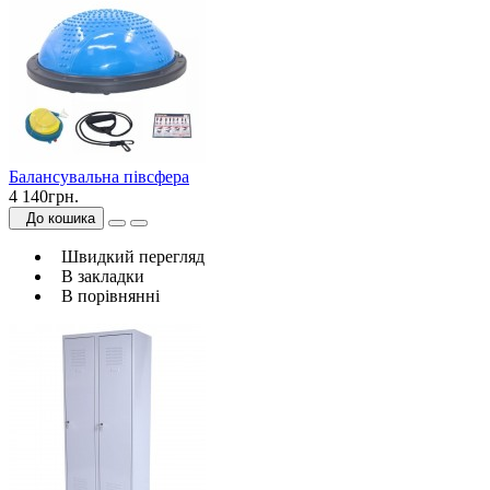
Балансувальна півсфера
4 140грн.
До кошика
Швидкий перегляд
В закладки
В порівнянні