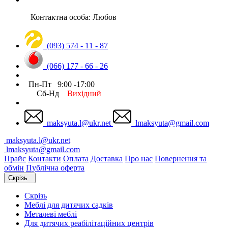
Контактна особа: Любов
(093) 574 - 11 - 87
(066) 177 - 66 - 26
Пн-Пт 9:00 -17:00
Сб-Нд
Вихідний
maksyuta.l@ukr.net
lmaksyuta@gmail.com
maksyuta.l@ukr.net
lmaksyuta@gmail.com
Прайс
Контакти
Оплата
Доставка
Про нас
Повернення та
обмін
Публічна оферта
Скрізь
Скрізь
Меблі для дитячих садків
Металеві меблі
Для дитячих реабілітаційних центрів