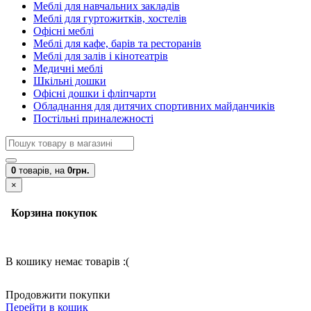
Меблі для навчальних закладів
Меблі для гуртожитків, хостелів
Офісні меблі
Меблі для кафе, барів та ресторанів
Меблі для залів і кінотеатрів
Медичні меблі
Шкільні дошки
Офісні дошки і фліпчарти
Обладнання для дитячих спортивних майданчиків
Постільні приналежності
0
товарів,
на
0грн.
×
Корзина покупок
В кошику немає товарів :(
Продовжити покупки
Перейти в кошик