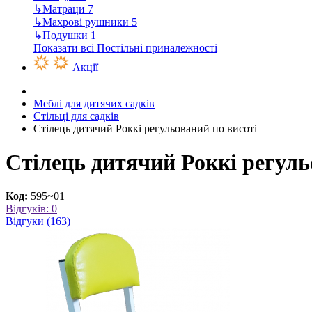
↳
Матраци
7
↳
Махрові рушники
5
↳
Подушки
1
Показати всі Постільні приналежності
Акції
Меблі для дитячих садків
Стільці для садків
Стілець дитячий Роккі регульований по висоті
Стілець дитячий Роккі регуль
Код:
595~01
Відгуків: 0
Відгуки (163)