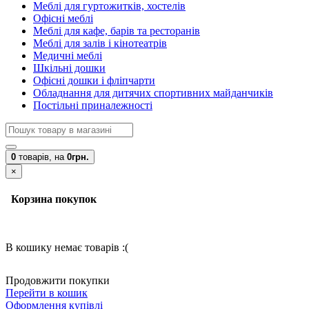
Меблі для гуртожитків, хостелів
Офісні меблі
Меблі для кафе, барів та ресторанів
Меблі для залів і кінотеатрів
Медичні меблі
Шкільні дошки
Офісні дошки і фліпчарти
Обладнання для дитячих спортивних майданчиків
Постільні приналежності
0
товарів,
на
0грн.
×
Корзина покупок
В кошику немає товарів :(
Продовжити покупки
Перейти в кошик
Оформлення купівлі