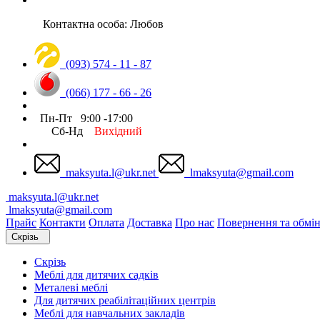
Контактна особа: Любов
(093) 574 - 11 - 87
(066) 177 - 66 - 26
Пн-Пт 9:00 -17:00
Сб-Нд
Вихідний
maksyuta.l@ukr.net
lmaksyuta@gmail.com
maksyuta.l@ukr.net
lmaksyuta@gmail.com
Прайс
Контакти
Оплата
Доставка
Про нас
Повернення та обмі
Скрізь
Скрізь
Меблі для дитячих садків
Металеві меблі
Для дитячих реабілітаційних центрів
Меблі для навчальних закладів