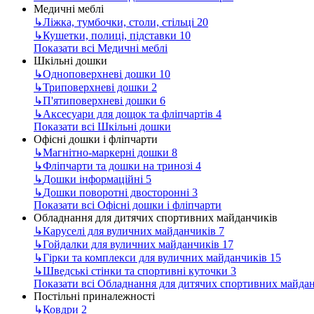
Медичні меблі
↳
Ліжка, тумбочки, столи, стільці
20
↳
Кушетки, полиці, підставки
10
Показати всі Медичні меблі
Шкільні дошки
↳
Одноповерхневі дошки
10
↳
Триповерхневі дошки
2
↳
П'ятиповерхневі дошки
6
↳
Аксесуари для дощок та фліпчартів
4
Показати всі Шкільні дошки
Офісні дошки і фліпчарти
↳
Магнітно-маркерні дошки
8
↳
Фліпчарти та дошки на тринозі
4
↳
Дошки інформаційні
5
↳
Дошки поворотні двосторонні
3
Показати всі Офісні дошки і фліпчарти
Обладнання для дитячих спортивних майданчиків
↳
Каруселі для вуличних майданчиків
7
↳
Гойдалки для вуличних майданчиків
17
↳
Гірки та комплекси для вуличних майданчиків
15
↳
Шведські стінки та спортивні куточки
3
Показати всі Обладнання для дитячих спортивних майда
Постільні приналежності
↳
Ковдри
2