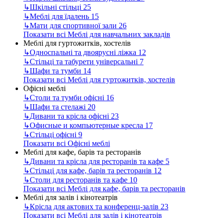
↳
Шкільні стільці
25
↳
Меблі для їдалень
15
↳
Мати для спортивної зали
26
Показати всі Меблі для навчальних закладів
Меблі для гуртожитків, хостелів
↳
Односпальні та двоярусні ліжка
12
↳
Стільці та табурети універсальні
7
↳
Шафи та тумби
14
Показати всі Меблі для гуртожитків, хостелів
Офісні меблі
↳
Столи та тумби офісні
16
↳
Шафи та стелажі
20
↳
Дивани та крісла офісні
23
↳
Офисные и компьютерные кресла
17
↳
Стільці офісні
9
Показати всі Офісні меблі
Меблі для кафе, барів та ресторанів
↳
Дивани та крісла для ресторанів та кафе
5
↳
Стільці для кафе, барів та ресторанів
12
↳
Столи для ресторанів та кафе
10
Показати всі Меблі для кафе, барів та ресторанів
Меблі для залів і кінотеатрів
↳
Крісла для актових та конференц-залів
23
Показати всі Меблі для залів і кінотеатрів