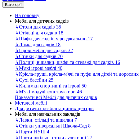
Категорії
На головну
Меблі для дитячих садків
↳
Столи для садків
35
↳
Стільці для садків
18
↳
Шафи для садків у роздягальню
17
↳
Ліжка для садків
18
↳
Ігрові меблі для садків
32
↳
Стінки для садків
70
↳
Полиці, вішалки, шафи та стелажі для садків
16
↳
М'які ігрові меблі
40
↳
Крісла-груші, крісла-м'ячі та пуфи для дітей та доросли
↳
Сухі басейни
25
↳
Килимки спортивні та ігрові
50
↳
М'які модулі конструктори
46
Показати всі Меблі для дитячих садків
Металеві меблі
Для дитячих реабілітаційних центрів
Меблі для навчальних закладів
↳
Лавки, стільці та вішалки
7
↳
Стінки універсальні Школа-Сад
8
↳
Парти НУШ
4
↳
Парти шкільні, столи аудиторні
27