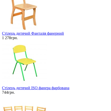
Стілець дитячий Фантазія фанерний
1 278грн.
Стілець дитячий ISO фанера фарбована
744грн.