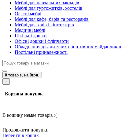
Меблі для навчальних закладів
Меблі для гуртожитків, хостелів
Офісні меблі
Меблі для кафе, барів та ресторанів
Меблі для залів і кінотеатрів
Медичні меблі
Шкільні дошки
Офісні дошки і фліпчарти
Обладнання для дитячих спортивних майданчиків
Постільні приналежності
0
товарів,
на
0грн.
×
Корзина покупок
В кошику немає товарів :(
Продовжити покупки
Перейти в кошик