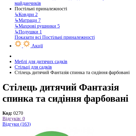
майданчиків
Постільні приналежності
↳
Ковдри
2
↳
Матраци
7
↳
Махрові рушники
5
↳
Подушки
1
Показати всі Постільні приналежності
Акції
Меблі для дитячих садків
Стільці для садків
Стілець дитячий Фантазія спинка та сидіння фарбовані
Стілець дитячий Фантазія
спинка та сидіння фарбовані
Код:
0270
Відгуків: 0
Відгуки (163)