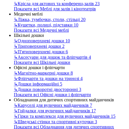
↳
Крісла для актових та конференц-залів
23
Показати всі Меблі для залів і кінотеатрів
Медичні меблі
↳
Ліжка, тумбочки, столи, стільці
20
↳
Кушетки, полиці, підставки
10
Показати всі Медичні меблі
Шкільні дошки
↳
Одноповерхневі дошки
10
↳
Триповерхневі дошки
2
↳
П'ятиповерхневі дошки
6
↳
Аксесуари для дощок та фліпчартів
4
Показати всі Шкільні дошки
Офісні дошки і фліпчарти
↳
Магнітно-маркерні дошки
8
↳
Фліпчарти та дошки на тринозі
4
↳
Дошки інформаційні
5
↳
Дошки поворотні двосторонні
3
Показати всі Офісні дошки і фліпчарти
Обладнання для дитячих спортивних майданчиків
↳
Каруселі для вуличних майданчиків
7
↳
Гойдалки для вуличних майданчиків
17
↳
Гірки та комплекси для вуличних майданчиків
15
↳
Шведські стінки та спортивні куточки
3
Показати всі Обладнання для дитячих спортивних