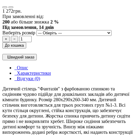
1 272грн.
При замовленні від:
200
або більше знижка
2 %
Під замовлення, 14 днів
Виберіть розмір
+
−
До кошика
Швидкий заказ
Опис
Характеристики
Відгуки (0)
Дитячий стілець "Фантазія" з фарбованою спинкою та
сидінням чудово підійде для дошкільних закладів або дитячої
кімнати будинку. Розмір 280х290х260-340 мм. Дитячий
стільчик виготовляється для трьох ростових груп №1-3. Всі
кути стільця округлені, стійка конструкція, що забезпечує
безпеку для дитини. Жорстка спинка привчить дитину сидіти
прямо і не викривляти хребет. Широке сидіння забезпечить
дитині комфорт та зручність. Внизу між ніжками
випорожнень додані ребра жорсткості, які надають конструкції