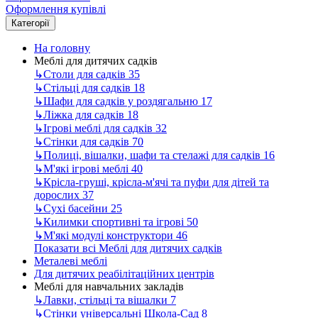
Оформлення купівлі
Категорії
На головну
Меблі для дитячих садків
↳
Столи для садків
35
↳
Стільці для садків
18
↳
Шафи для садків у роздягальню
17
↳
Ліжка для садків
18
↳
Ігрові меблі для садків
32
↳
Стінки для садків
70
↳
Полиці, вішалки, шафи та стелажі для садків
16
↳
М'які ігрові меблі
40
↳
Крісла-груші, крісла-м'ячі та пуфи для дітей та
дорослих
37
↳
Сухі басейни
25
↳
Килимки спортивні та ігрові
50
↳
М'які модулі конструктори
46
Показати всі Меблі для дитячих садків
Металеві меблі
Для дитячих реабілітаційних центрів
Меблі для навчальних закладів
↳
Лавки, стільці та вішалки
7
↳
Стінки універсальні Школа-Сад
8