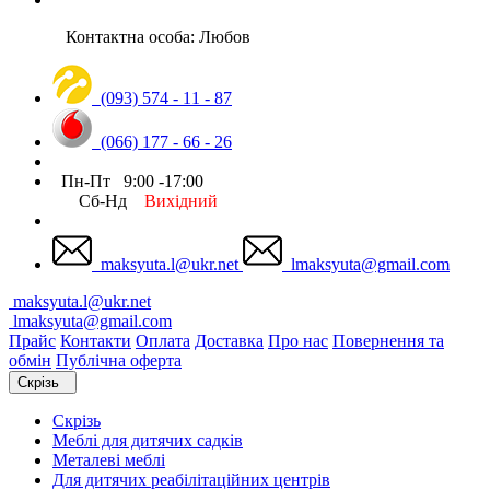
Контактна особа: Любов
(093) 574 - 11 - 87
(066) 177 - 66 - 26
Пн-Пт 9:00 -17:00
Сб-Нд
Вихідний
maksyuta.l@ukr.net
lmaksyuta@gmail.com
maksyuta.l@ukr.net
lmaksyuta@gmail.com
Прайс
Контакти
Оплата
Доставка
Про нас
Повернення та
обмін
Публічна оферта
Скрізь
Скрізь
Меблі для дитячих садків
Металеві меблі
Для дитячих реабілітаційних центрів