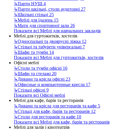
↳
Парти НУШ
4
↳
Парти шкільні, столи аудиторні
27
↳
Шкільні стільці
25
↳
Меблі для їдалень
15
↳
Мати для спортивної зали
26
Показати всі Меблі для навчальних закладів
Меблі для гуртожитків, хостелів
↳
Односпальні та двоярусні ліжка
12
↳
Стільці та табурети універсальні
7
↳
Шафи та тумби
14
Показати всі Меблі для гуртожитків, хостелів
Офісні меблі
↳
Столи та тумби офісні
16
↳
Шафи та стелажі
20
↳
Дивани та крісла офісні
23
↳
Офисные и компьютерные кресла
17
↳
Стільці офісні
9
Показати всі Офісні меблі
Меблі для кафе, барів та ресторанів
↳
Дивани та крісла для ресторанів та кафе
5
↳
Стільці для кафе, барів та ресторанів
12
↳
Столи для ресторанів та кафе
10
Показати всі Меблі для кафе, барів та ресторанів
Меблі для залів і кінотеатрів