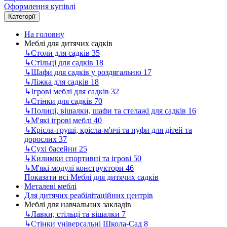
Оформлення купівлі
Категорії
На головну
Меблі для дитячих садків
↳
Столи для садків
35
↳
Стільці для садків
18
↳
Шафи для садків у роздягальню
17
↳
Ліжка для садків
18
↳
Ігрові меблі для садків
32
↳
Стінки для садків
70
↳
Полиці, вішалки, шафи та стелажі для садків
16
↳
М'які ігрові меблі
40
↳
Крісла-груші, крісла-м'ячі та пуфи для дітей та
дорослих
37
↳
Сухі басейни
25
↳
Килимки спортивні та ігрові
50
↳
М'які модулі конструктори
46
Показати всі Меблі для дитячих садків
Металеві меблі
Для дитячих реабілітаційних центрів
Меблі для навчальних закладів
↳
Лавки, стільці та вішалки
7
↳
Стінки універсальні Школа-Сад
8