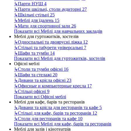
↳
Парти НУШ
4
↳
Парти шкільні, столи аудиторні
27
↳
Шкільні стільці
25
↳
Меблі для їдалень
15
↳
Мати для спортивної зали
26
Показати всі Меблі для навчальних закладів
Меблі для гуртожитків, хостелів
↳
Односпальні та двоярусні ліжка
12
↳
Стільці та табурети універсальні
7
↳
Шафи та тумби
14
Показати всі Меблі для гуртожитків, хостелів
Офісні меблі
↳
Столи та тумби офісні
16
↳
Шафи та стелажі
20
↳
Дивани та крісла офісні
23
↳
Офисные и компьютерные кресла
17
↳
Стільці офісні
9
Показати всі Офісні меблі
Меблі для кафе, барів та ресторанів
↳
Дивани та крісла для ресторанів та кафе
5
↳
Стільці для кафе, барів та ресторанів
12
↳
Столи для ресторанів та кафе
10
Показати всі Меблі для кафе, барів та ресторанів
Меблі для залів і кінотеатрів