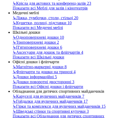
↳
Крісла для актових та конференц-залів
23
Показати всі Меблі для залів і кінотеатрів
Медичні меблі
↳
Ліжка, тумбочки, столи, стільці
20
↳
Кушетки, полиці, підставки
10
Показати всі Медичні меблі
Шкільні дошки
↳
Одноповерхневі дошки
10
↳
Триповерхневі дошки
2
↳
П'ятиповерхневі дошки
6
↳
Аксесуари для дощок та фліпчартів
4
Показати всі Шкільні дошки
Офісні дошки і фліпчарти
↳
Магнітно-маркерні дошки
8
↳
Фліпчарти та дошки на тринозі
4
↳
Дошки інформаційні
5
↳
Дошки поворотні двосторонні
3
Показати всі Офісні дошки і фліпчарти
Обладнання для дитячих спортивних майданчиків
↳
Каруселі для вуличних майданчиків
7
↳
Гойдалки для вуличних майданчиків
17
↳
Гірки та комплекси для вуличних майданчиків
15
↳
Шведські стінки та спортивні куточки
3
Показати всі Обладнання для дитячих спортивних