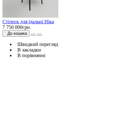
Стілець для їдальні Ніка
7 750 000грн.
До кошика
Швидкий перегляд
В закладки
В порівнянні