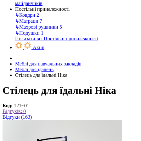
майданчиків
Постільні приналежності
↳
Ковдри
2
↳
Матраци
7
↳
Махрові рушники
5
↳
Подушки
1
Показати всі Постільні приналежності
Акції
Меблі для навчальних закладів
Меблі для їдалень
Стілець для їдальні Ніка
Стілець для їдальні Ніка
Код:
121~01
Відгуків: 0
Відгуки (163)