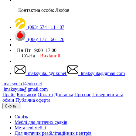
Контактна особа: Любов
(093) 574 - 11 - 87
(066) 177 - 66 - 26
Пн-Пт 9:00 -17:00
Сб-Нд
Вихідний
maksyuta.l@ukr.net
lmaksyuta@gmail.com
maksyuta.l@ukr.net
lmaksyuta@gmail.com
Прайс
Контакти
Оплата
Доставка
Про нас
Повернення та
обмін
Публічна оферта
Скрізь
Скрізь
Меблі для дитячих садків
Металеві меблі
Для дитячих реабілітаційних центрів