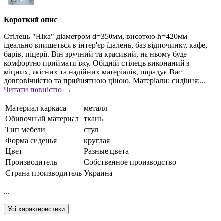
Короткий опис
Стілець "Ніка" діаметром d=350мм, висотою h=420мм
ідеально впишеться в інтер'єр їдалень, баз відпочинку, кафе,
барів, піцерії. Він зручний та красивий, на ньому буде
комфортно приймати їжу. Обідній стілець виконаний з
міцних, якісних та надійних матеріалів, порадує Вас
довговічністю та прийнятною ціною. Матеріали: сидіння:...
Читати повністю →
Материал каркаса
металл
Обивочный материал
ткань
Тип мебели
стул
Форма сиденья
круглая
Цвет
Разные цвета
Производитель
Собственное производство
Страна производитель
Украина
...
Усі характеристики