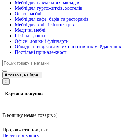
Меблі для навчальних закладів
Меблі для гуртожитків, хостелів
Офісні меблі
Меблі для кафе, барів та ресторанів
Меблі для залів і кінотеатрів
Медичні меблі
Шкільні дошки
Офісні дошки і фліпчарти
Обладнання для дитячих спортивних майданчиків
Постільні приналежності
0
товарів,
на
0грн.
×
Корзина покупок
В кошику немає товарів :(
Продовжити покупки
Перейти в кошик