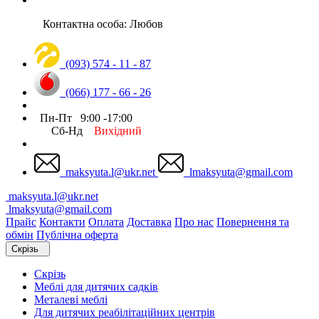
Контактна особа: Любов
(093) 574 - 11 - 87
(066) 177 - 66 - 26
Пн-Пт 9:00 -17:00
Сб-Нд
Вихідний
maksyuta.l@ukr.net
lmaksyuta@gmail.com
maksyuta.l@ukr.net
lmaksyuta@gmail.com
Прайс
Контакти
Оплата
Доставка
Про нас
Повернення та
обмін
Публічна оферта
Скрізь
Скрізь
Меблі для дитячих садків
Металеві меблі
Для дитячих реабілітаційних центрів