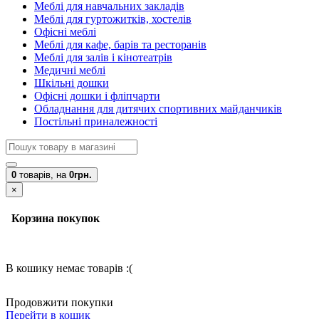
Меблі для навчальних закладів
Меблі для гуртожитків, хостелів
Офісні меблі
Меблі для кафе, барів та ресторанів
Меблі для залів і кінотеатрів
Медичні меблі
Шкільні дошки
Офісні дошки і фліпчарти
Обладнання для дитячих спортивних майданчиків
Постільні приналежності
0
товарів,
на
0грн.
×
Корзина покупок
В кошику немає товарів :(
Продовжити покупки
Перейти в кошик