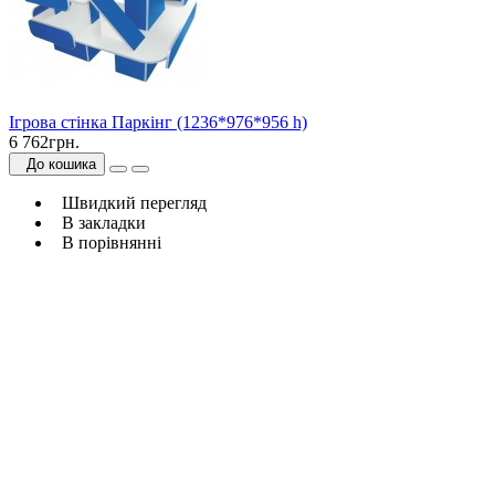
Ігрова стінка Паркінг (1236*976*956 h)
6 762грн.
До кошика
Швидкий перегляд
В закладки
В порівнянні