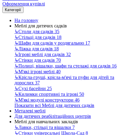
Оформлення купівлі
Категорії
На головну
Меблі для дитячих садків
↳
Столи для садків
35
↳
Стільці для садків
18
↳
Шафи для садків у роздягальню
17
↳
Ліжка для садків
18
↳
Ігрові меблі для садків
32
↳
Стінки для садків
70
↳
Полиці, вішалки, шафи та стелажі для садків
16
↳
М'які ігрові меблі
40
↳
Крісла-груші, крісла-м'ячі та пуфи для дітей та
дорослих
37
↳
Сухі басейни
25
↳
Килимки спортивні та ігрові
50
↳
М'які модулі конструктори
46
Показати всі Меблі для дитячих садків
Металеві меблі
Для дитячих реабілітаційних центрів
Меблі для навчальних закладів
↳
Лавки, стільці та вішалки
7
↳
Стінки універсальні Школа-Сад
8