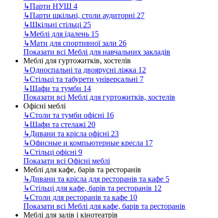
↳
Парти НУШ
4
↳
Парти шкільні, столи аудиторні
27
↳
Шкільні стільці
25
↳
Меблі для їдалень
15
↳
Мати для спортивної зали
26
Показати всі Меблі для навчальних закладів
Меблі для гуртожитків, хостелів
↳
Односпальні та двоярусні ліжка
12
↳
Стільці та табурети універсальні
7
↳
Шафи та тумби
14
Показати всі Меблі для гуртожитків, хостелів
Офісні меблі
↳
Столи та тумби офісні
16
↳
Шафи та стелажі
20
↳
Дивани та крісла офісні
23
↳
Офисные и компьютерные кресла
17
↳
Стільці офісні
9
Показати всі Офісні меблі
Меблі для кафе, барів та ресторанів
↳
Дивани та крісла для ресторанів та кафе
5
↳
Стільці для кафе, барів та ресторанів
12
↳
Столи для ресторанів та кафе
10
Показати всі Меблі для кафе, барів та ресторанів
Меблі для залів і кінотеатрів