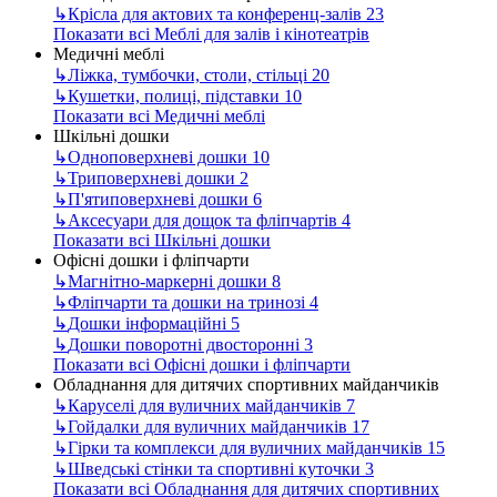
↳
Крісла для актових та конференц-залів
23
Показати всі Меблі для залів і кінотеатрів
Медичні меблі
↳
Ліжка, тумбочки, столи, стільці
20
↳
Кушетки, полиці, підставки
10
Показати всі Медичні меблі
Шкільні дошки
↳
Одноповерхневі дошки
10
↳
Триповерхневі дошки
2
↳
П'ятиповерхневі дошки
6
↳
Аксесуари для дощок та фліпчартів
4
Показати всі Шкільні дошки
Офісні дошки і фліпчарти
↳
Магнітно-маркерні дошки
8
↳
Фліпчарти та дошки на тринозі
4
↳
Дошки інформаційні
5
↳
Дошки поворотні двосторонні
3
Показати всі Офісні дошки і фліпчарти
Обладнання для дитячих спортивних майданчиків
↳
Каруселі для вуличних майданчиків
7
↳
Гойдалки для вуличних майданчиків
17
↳
Гірки та комплекси для вуличних майданчиків
15
↳
Шведські стінки та спортивні куточки
3
Показати всі Обладнання для дитячих спортивних