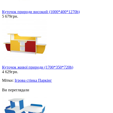
Куточок природи високий (1000*400*1270h)
5 679грн.
Куточок живої природи (1700*350*720h)
4 629грн.
Мітки:
Ігрова стінка Паркінг
Ви переглядали