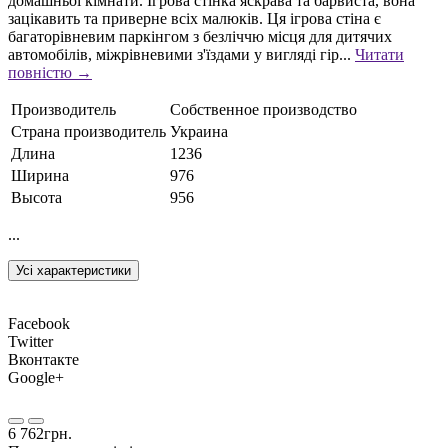
домашньої кімнати. Ігрова стінка яскрава та барвиста, вона
зацікавить та приверне всіх малюків. Ця ігрова стіна є
багаторівневим паркінгом з безліччю місця для дитячих
автомобілів, міжрівневими з'їздами у вигляді гір...
Читати
повністю →
Производитель
Собственное производство
Страна производитель
Украина
Длина
1236
Ширина
976
Высота
956
...
Усі характеристики
Facebook
Twitter
Вконтакте
Google+
6 762грн.