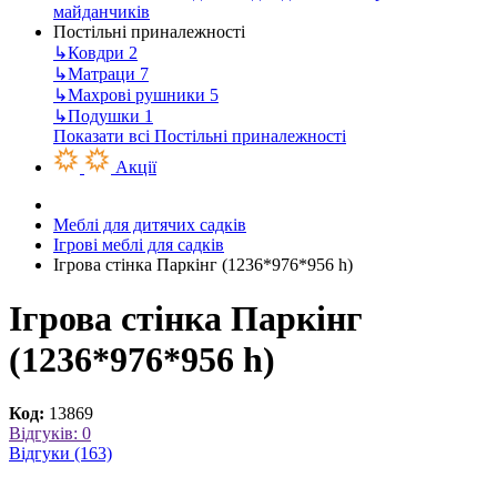
майданчиків
Постільні приналежності
↳
Ковдри
2
↳
Матраци
7
↳
Махрові рушники
5
↳
Подушки
1
Показати всі Постільні приналежності
Акції
Меблі для дитячих садків
Ігрові меблі для садків
Ігрова стінка Паркінг (1236*976*956 h)
Ігрова стінка Паркінг
(1236*976*956 h)
Код:
13869
Відгуків: 0
Відгуки (163)