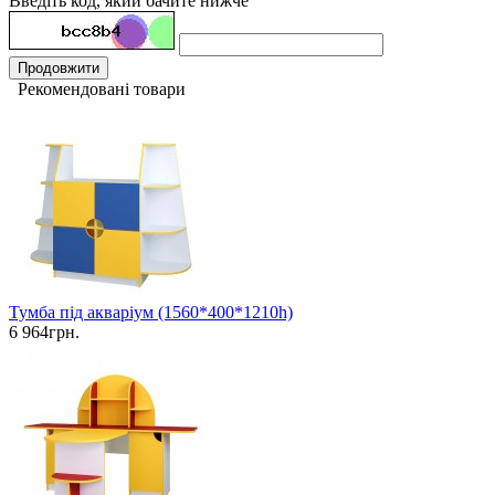
Введіть код, який бачите нижче
Продовжити
Рекомендовані товари
Тумба під акваріум (1560*400*1210h)
6 964грн.