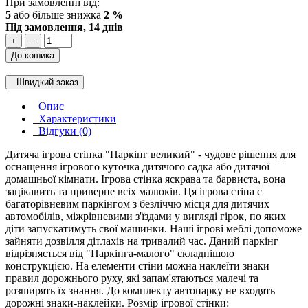
При замовленні від:
5
або більше знижка
2 %
Під замовлення, 14 днів
+
−
До кошика
Швидкий заказ
Опис
Характеристики
Відгуки (0)
Дитяча ігрова стінка "Паркінг великий" - чудове рішення для
оснащення ігрового куточка дитячого садка або дитячої
домашньої кімнати. Ігрова стінка яскрава та барвиста, вона
зацікавить та приверне всіх малюків. Ця ігрова стіна є
багаторівневим паркінгом з безліччю місця для дитячих
автомобілів, міжрівневими з'їздами у вигляді гірок, по яких
діти запускатимуть свої машинки. Наші ігрові меблі допоможе
зайняти дозвілля дітлахів на тривалий час. Даний паркінг
відрізняється від "Паркінга-малого" складнішою
конструкцією. На елементи стіни можна наклеїти знаки
правил дорожнього руху, які запам'ятаються малечі та
розширять їх знання. До комплекту автопарку не входять
дорожні знаки-наклейки. Розмір ігрової стінки: