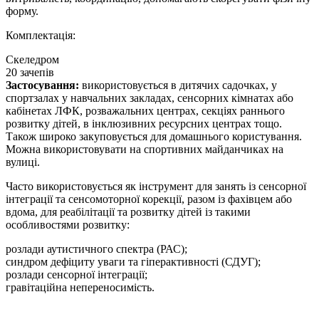
форму.
Комплектація:
Скеледром
20 зачепів
Застосування:
використовується в дитячих садочках, у
спортзалах у навчальних закладах, сенсорних кімнатах або
кабінетах ЛФК, розважальних центрах, секціях раннього
розвитку дітей, в інклюзивних ресурсних центрах тощо.
Також широко закуповується для домашнього користування.
Можна використовувати на спортивних майданчиках на
вулиці.
Часто використовується як інструмент для занять із сенсорної
інтеграції та сенсомоторної корекції, разом із фахівцем або
вдома, для реабілітації та розвитку дітей із такими
особливостями розвитку:
розлади аутистичного спектра (РАС);
синдром дефіциту уваги та гіперактивності (СДУГ);
розлади сенсорної інтеграції;
гравітаційна непереносимість.