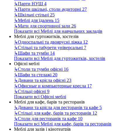
↳
Парти НУШ
4
↳
Парти шкільні, столи аудиторні
27
↳
Шкільні стільці
25
↳
Меблі для їдалень
15
↳
Мати для спортивної зали
26
Показати всі Меблі для навчальних закладів
Меблі для гуртожитків, хостелів
↳
Односпальні та двоярусні ліжка
12
↳
Стільці та табурети універсальні
7
↳
Шафи та тумби
14
Показати всі Меблі для гуртожитків, хостелів
Офісні меблі
↳
Столи та тумби офісні
16
↳
Шафи та стелажі
20
↳
Дивани та крісла офісні
23
↳
Офисные и компьютерные кресла
17
↳
Стільці офісні
9
Показати всі Офісні меблі
Меблі для кафе, барів та ресторанів
↳
Дивани та крісла для ресторанів та кафе
5
↳
Стільці для кафе, барів та ресторанів
12
↳
Столи для ресторанів та кафе
10
Показати всі Меблі для кафе, барів та ресторанів
Меблі для залів і кінотеатрів