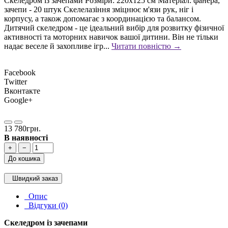
Скеледром із зачепами Розміри: 220х125 см Матеріал: фанера,
зачепи - 20 штук Скелелазіння зміцнює м'язи рук, ніг і
корпусу, а також допомагає з координацією та балансом.
Дитячий скеледром - це ідеальний вибір для розвитку фізичної
активності та моторних навичок вашої дитини. Він не тільки
надає веселе й захопливе ігр...
Читати повністю →
Facebook
Twitter
Вконтакте
Google+
13 780грн.
В наявності
+
−
До кошика
Швидкий заказ
Опис
Відгуки (0)
Скеледром із зачепами