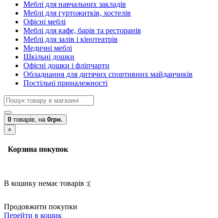
Меблі для навчальних закладів
Меблі для гуртожитків, хостелів
Офісні меблі
Меблі для кафе, барів та ресторанів
Меблі для залів і кінотеатрів
Медичні меблі
Шкільні дошки
Офісні дошки і фліпчарти
Обладнання для дитячих спортивних майданчиків
Постільні приналежності
0
товарів,
на
0грн.
×
Корзина покупок
В кошику немає товарів :(
Продовжити покупки
Перейти в кошик