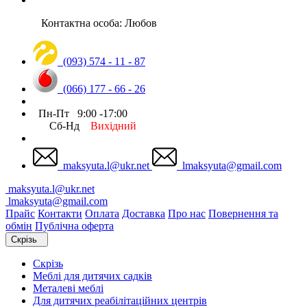
Контактна особа: Любов
(093) 574 - 11 - 87
(066) 177 - 66 - 26
Пн-Пт 9:00 -17:00
Сб-Нд
Вихідний
maksyuta.l@ukr.net
lmaksyuta@gmail.com
maksyuta.l@ukr.net
lmaksyuta@gmail.com
Прайс
Контакти
Оплата
Доставка
Про нас
Повернення та
обмін
Публічна оферта
Скрізь
Скрізь
Меблі для дитячих садків
Металеві меблі
Для дитячих реабілітаційних центрів