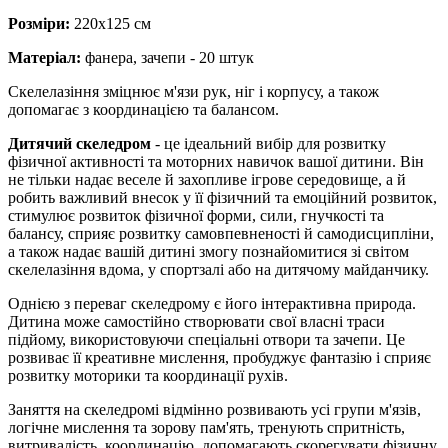
Розміри:
220х125 см
Матеріал:
фанера, зачепи - 20 штук
Скелелазіння зміцнює м'язи рук, ніг і корпусу, а також
допомагає з координацією та балансом.
Дитячий скеледром
- це ідеальний вибір для розвитку
фізичної активності та моторних навичок вашої дитини. Він
не тільки надає веселе й захопливе ігрове середовище, а й
робить важливий внесок у її фізичний та емоційний розвиток,
стимулює розвиток фізичної форми, сили, гнучкості та
балансу, сприяє розвитку самовпевненості й самодисципліни,
а також надає вашій дитині змогу познайомитися зі світом
скелелазіння вдома, у спортзалі або на дитячому майданчику.
Однією з переваг скеледрому є його інтерактивна природа.
Дитина може самостійно створювати свої власні траси
підйому, використовуючи спеціальні отвори та зачепи. Це
розвиває її креативне мислення, пробуджує фантазію і сприяє
розвитку моторики та координації рухів.
Заняття на скеледромі відмінно розвивають усі групи м'язів,
логічне мислення та зорову пам'ять, тренують спритність,
витривалість, координацію, допомагають скорегувати фізичну