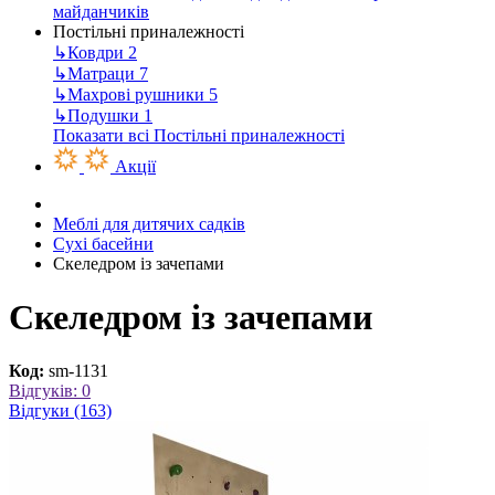
майданчиків
Постільні приналежності
↳
Ковдри
2
↳
Матраци
7
↳
Махрові рушники
5
↳
Подушки
1
Показати всі Постільні приналежності
Акції
Меблі для дитячих садків
Сухі басейни
Скеледром із зачепами
Скеледром із зачепами
Код:
sm-1131
Відгуків: 0
Відгуки (163)