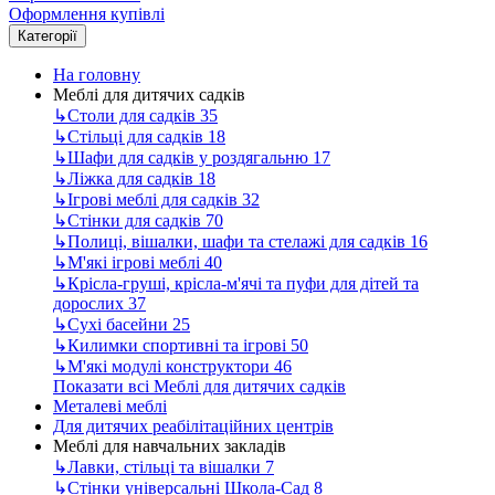
Оформлення купівлі
Категорії
На головну
Меблі для дитячих садків
↳
Столи для садків
35
↳
Стільці для садків
18
↳
Шафи для садків у роздягальню
17
↳
Ліжка для садків
18
↳
Ігрові меблі для садків
32
↳
Стінки для садків
70
↳
Полиці, вішалки, шафи та стелажі для садків
16
↳
М'які ігрові меблі
40
↳
Крісла-груші, крісла-м'ячі та пуфи для дітей та
дорослих
37
↳
Сухі басейни
25
↳
Килимки спортивні та ігрові
50
↳
М'які модулі конструктори
46
Показати всі Меблі для дитячих садків
Металеві меблі
Для дитячих реабілітаційних центрів
Меблі для навчальних закладів
↳
Лавки, стільці та вішалки
7
↳
Стінки універсальні Школа-Сад
8