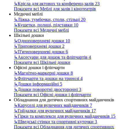
↳
Крісла для актових та конференц-залів
23
Показати всі Меблі для залів і кінотеатрів
Медичні меблі
↳
Ліжка, тумбочки, столи, стільці
20
↳
Кушетки, полиці, підставки
10
Показати всі Медичні меблі
Шкільні дошки
↳
Одноповерхневі дошки
10
↳
Триповерхневі дошки
2
↳
П'ятиповерхневі дошки
6
↳
Аксесуари для дощок та фліпчартів
4
Показати всі Шкільні дошки
Офісні дошки і фліпчарти
↳
Магнітно-маркерні дошки
8
↳
Фліпчарти та дошки на тринозі
4
↳
Дошки інформаційні
5
↳
Дошки поворотні двосторонні
3
Показати всі Офісні дошки і фліпчарти
Обладнання для дитячих спортивних майданчиків
↳
Каруселі для вуличних майданчиків
7
↳
Гойдалки для вуличних майданчиків
17
↳
Гірки та комплекси для вуличних майданчиків
15
↳
Шведські стінки та спортивні куточки
3
Показати всі Обладнання для дитячих спортивних