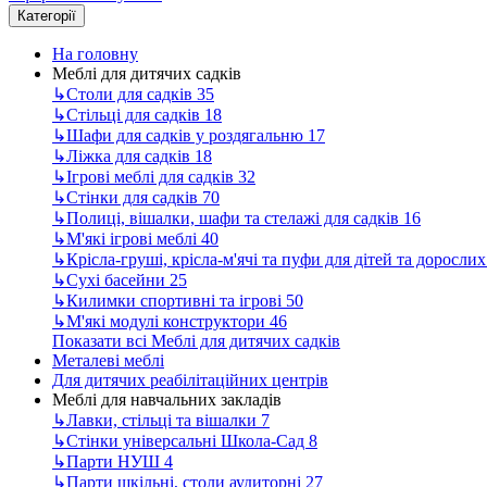
Категорії
На головну
Меблі для дитячих садків
↳
Столи для садків
35
↳
Стільці для садків
18
↳
Шафи для садків у роздягальню
17
↳
Ліжка для садків
18
↳
Ігрові меблі для садків
32
↳
Стінки для садків
70
↳
Полиці, вішалки, шафи та стелажі для садків
16
↳
М'які ігрові меблі
40
↳
Крісла-груші, крісла-м'ячі та пуфи для дітей та доросли
↳
Сухі басейни
25
↳
Килимки спортивні та ігрові
50
↳
М'які модулі конструктори
46
Показати всі Меблі для дитячих садків
Металеві меблі
Для дитячих реабілітаційних центрів
Меблі для навчальних закладів
↳
Лавки, стільці та вішалки
7
↳
Стінки універсальні Школа-Сад
8
↳
Парти НУШ
4
↳
Парти шкільні, столи аудиторні
27