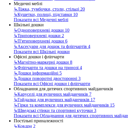
Медичні меблі
↳
Ліжка, тумбочки, столи, стільці
20
↳
Кушетки, полиці, підставки
10
Показати всі Медичні меблі
Шкільні дошки
↳
Одноповерхневі дошки
10
↳
Триповерхневі дошки
2
↳
П'ятиповерхневі дошки
6
↳
Аксесуари для дощок та фліпчартів
4
Показати всі Шкільні дошки
Офісні дошки і фліпчарти
↳
Магнітно-маркерні дошки
8
↳
Фліпчарти та дошки на тринозі
4
↳
Дошки інформаційні
5
↳
Дошки поворотні двосторонні
3
Показати всі Офісні дошки і фліпчарти
Обладнання для дитячих спортивних майданчиків
↳
Каруселі для вуличних майданчиків
7
↳
Гойдалки для вуличних майданчиків
17
↳
Гірки та комплекси для вуличних майданчиків
15
↳
Шведські стінки та спортивні куточки
3
Показати всі Обладнання для дитячих спортивних майда
Постільні приналежності
↳
Ковдри
2