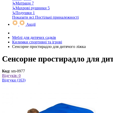
↳
Матраци
7
↳
Махрові рушники
5
↳
Подушки
1
Показати всі Постільні приналежності
Акції
Меблі для дитячих садків
Килимки спортивні та ігрові
Сенсорне простирадло для дитячого ліжка
Сенсорне простирадло для ди
Код:
sm-0977
Відгуків: 0
Відгуки (163)