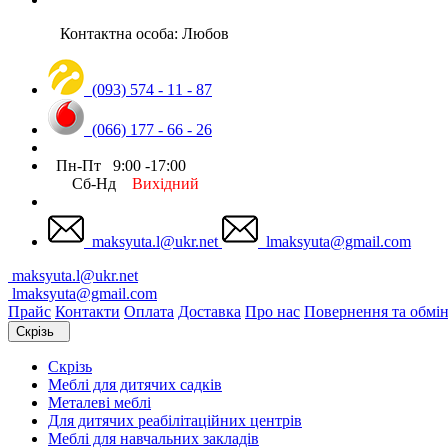
Контактна особа: Любов
(093) 574 - 11 - 87
(066) 177 - 66 - 26
Пн-Пт 9:00 -17:00
Сб-Нд
Вихідний
maksyuta.l@ukr.net
lmaksyuta@gmail.com
maksyuta.l@ukr.net
lmaksyuta@gmail.com
Прайс
Контакти
Оплата
Доставка
Про нас
Повернення та обмі
Скрізь
Скрізь
Меблі для дитячих садків
Металеві меблі
Для дитячих реабілітаційних центрів
Меблі для навчальних закладів