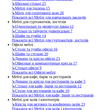
↳
Шкільні стільці
25
↳
Меблі для їдалень
15
↳
Мати для спортивної зали
26
Показати всі Меблі для навчальних закладів
Меблі для гуртожитків, хостелів
↳
Односпальні та двоярусні ліжка
12
↳
Стільці та табурети універсальні
7
↳
Шафи та тумби
14
Показати всі Меблі для гуртожитків, хостелів
Офісні меблі
↳
Столи та тумби офісні
16
↳
Шафи та стелажі
20
↳
Дивани та крісла офісні
23
↳
Офисные и компьютерные кресла
17
↳
Стільці офісні
9
Показати всі Офісні меблі
Меблі для кафе, барів та ресторанів
↳
Дивани та крісла для ресторанів та кафе
5
↳
Стільці для кафе, барів та ресторанів
12
↳
Столи для ресторанів та кафе
10
Показати всі Меблі для кафе, барів та ресторанів
Меблі для залів і кінотеатрів
↳
Крісла для актових та конференц-залів
23
Показати всі Меблі для залів і кінотеатрів