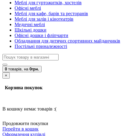
Меблі для гуртожитків, хостелів
Офісні меблі
Меблі для кафе, барів та ресторанів
Меблі для залів і кінотеатрів
Медичні меблі
Шкільні дошки
Офісні дошки і фліпчарти
Обладнання для дитячих спортивних майданчиків
Постільні приналежності
0
товарів,
на
0грн.
×
Корзина покупок
В кошику немає товарів :(
Продовжити покупки
Перейти в кошик
Оформлення купівлі