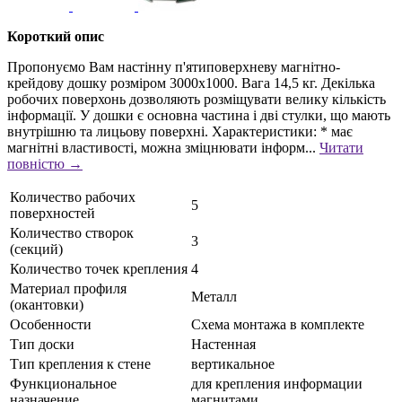
Короткий опис
Пропонуємо Вам настінну п'ятиповерхневу магнітно-
крейдову дошку розміром 3000х1000. Вага 14,5 кг. Декілька
робочих поверхонь дозволяють розміщувати велику кількість
інформації. У дошки є основна частина і дві стулки, що мають
внутрішню та лицьову поверхні. Характеристики: * має
магнітні властивості, можна зміцнювати інформ...
Читати
повністю →
Количество рабочих
5
поверхностей
Количество створок
3
(секций)
Количество точек крепления
4
Материал профиля
Металл
(окантовки)
Особенности
Схема монтажа в комплекте
Тип доски
Настенная
Тип крепления к стене
вертикальное
Функциональное
для крепления информации
назначение
магнитами