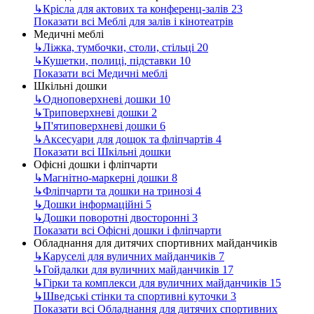
↳
Крісла для актових та конференц-залів
23
Показати всі Меблі для залів і кінотеатрів
Медичні меблі
↳
Ліжка, тумбочки, столи, стільці
20
↳
Кушетки, полиці, підставки
10
Показати всі Медичні меблі
Шкільні дошки
↳
Одноповерхневі дошки
10
↳
Триповерхневі дошки
2
↳
П'ятиповерхневі дошки
6
↳
Аксесуари для дощок та фліпчартів
4
Показати всі Шкільні дошки
Офісні дошки і фліпчарти
↳
Магнітно-маркерні дошки
8
↳
Фліпчарти та дошки на тринозі
4
↳
Дошки інформаційні
5
↳
Дошки поворотні двосторонні
3
Показати всі Офісні дошки і фліпчарти
Обладнання для дитячих спортивних майданчиків
↳
Каруселі для вуличних майданчиків
7
↳
Гойдалки для вуличних майданчиків
17
↳
Гірки та комплекси для вуличних майданчиків
15
↳
Шведські стінки та спортивні куточки
3
Показати всі Обладнання для дитячих спортивних