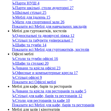
↳
Парти НУШ
4
↳
Парти шкільні, столи аудиторні
27
↳
Шкільні стільці
25
↳
Меблі для їдалень
15
↳
Мати для спортивної зали
26
Показати всі Меблі для навчальних закладів
Меблі для гуртожитків, хостелів
↳
Односпальні та двоярусні ліжка
12
↳
Стільці та табурети універсальні
7
↳
Шафи та тумби
14
Показати всі Меблі для гуртожитків, хостелів
Офісні меблі
↳
Столи та тумби офісні
16
↳
Шафи та стелажі
20
↳
Дивани та крісла офісні
23
↳
Офисные и компьютерные кресла
17
↳
Стільці офісні
9
Показати всі Офісні меблі
Меблі для кафе, барів та ресторанів
↳
Дивани та крісла для ресторанів та кафе
5
↳
Стільці для кафе, барів та ресторанів
12
↳
Столи для ресторанів та кафе
10
Показати всі Меблі для кафе, барів та ресторанів
Меблі для залів і кінотеатрів