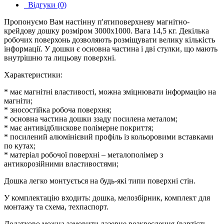
Відгуки (0)
Пропонуємо Вам настінну п'ятиповерхневу магнітно-
крейдову дошку розміром 3000х1000. Вага 14,5 кг. Декілька
робочих поверхонь дозволяють розміщувати велику кількість
інформації. У дошки є основна частина і дві стулки, що мають
внутрішню та лицьову поверхні.
Характеристики:
* має магнітні властивості, можна зміцнювати інформацію на
магніти;
* зносостійка робоча поверхня;
* основна частина дошки ззаду посилена металом;
* має антивідблискове полімерне покриття;
* посилений алюмінієвий профіль із кольоровими вставками
по кутах;
* матеріал робочої поверхні – металополімер з
антикорозійними властивостями;
Дошка легко монтується на будь-які типи поверхні стін.
У комплектацію входить: дошка, мелозбірник, комплект для
монтажу та схема, техпаспорт.
Додатково можна замовити лазерне розкреслення (вартість