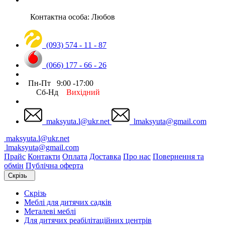
Контактна особа: Любов
(093) 574 - 11 - 87
(066) 177 - 66 - 26
Пн-Пт 9:00 -17:00
Сб-Нд
Вихідний
maksyuta.l@ukr.net
lmaksyuta@gmail.com
maksyuta.l@ukr.net
lmaksyuta@gmail.com
Прайс
Контакти
Оплата
Доставка
Про нас
Повернення та
обмін
Публічна оферта
Скрізь
Скрізь
Меблі для дитячих садків
Металеві меблі
Для дитячих реабілітаційних центрів