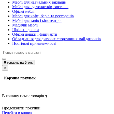
Меблі для навчальних закладів
Меблі для гуртожитків, хостелів
Офісні меблі
Меблі для кафе, барів та ресторанів
Меблі для залів і кінотеатрів
Медичні меблі
Шкільні дошки
Офісні дошки і фліпчарти
Обладнання для дитячих спортивних майданчиків
Постільні приналежності
0
товарів,
на
0грн.
×
Корзина покупок
В кошику немає товарів :(
Продовжити покупки
Перейти в кошик