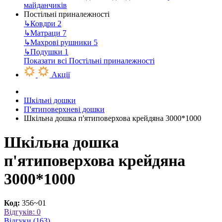
майданчиків
Постільні приналежності
↳
Ковдри
2
↳
Матраци
7
↳
Махрові рушники
5
↳
Подушки
1
Показати всі Постільні приналежності
Акції
Шкільні дошки
П'ятиповерхневі дошки
Шкільна дошка п'ятиповерхова крейдяна 3000*1000
Шкільна дошка
п'ятиповерхова крейдяна
3000*1000
Код:
356~01
Відгуків: 0
Відгуки (163)