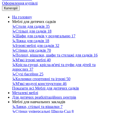
Оформлення купівлі
Категорії
На головну
Меблі для дитячих садків
↳
Столи для садків
35
↳
Стільці для садків
18
↳
Шафи для садків у роздягальню
17
↳
Ліжка для садків
18
↳
Ігрові меблі для садків
32
↳
Стінки для садків
70
↳
Полиці, вішалки, шафи та стелажі для садків
16
↳
М'які ігрові меблі
40
↳
Крісла-груші, крісла-м'ячі та пуфи для дітей та
дорослих
37
↳
Сухі басейни
25
↳
Килимки спортивні та ігрові
50
↳
М'які модулі конструктори
46
Показати всі Меблі для дитячих садків
Металеві меблі
Для дитячих реабілітаційних центрів
Меблі для навчальних закладів
↳
Лавки, стільці та вішалки
7
↳
Стінки універсальні Школа-Сад
8