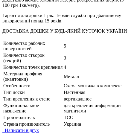
100 грн 1кв/метр).
Гарантія для дошки 1 рік. Термін служби при дбайливому
використанні понад 15 років.
ДОСТАВКА ДОШКИ У БУДЬ-ЯКИЙ КУТОЧОК УКРАЇНИ
Количество рабочих
5
поверхностей
Количество створок
3
(секций)
Количество точек крепления
4
Материал профиля
Металл
(окантовки)
Особенности
Схема монтажа в комплекте
Тип доски
Настенная
Тип крепления к стене
вертикальное
Функциональное
для крепления информации
назначение
магнитами
Производитель
ТСО
Страна производитель
Украина
Написати відгук