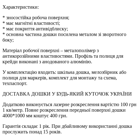
Характеристики:
* зносостійка робоча поверхня;
* має магнітні властивості;
* має покриття антивідблиску;
* основна частина дошки посилена металом зі зворотного
боку;
Матеріал робочої поверхні – металополімер з
антикорозійними властивостями. Профіль та полиця для
крейди виконані з анодованого алюмінію.
У комплектацію входить: шкільна дошка, мелозбірник або
полиця для маркерів, комплект для монтажу та схема,
техпаспорт.
ДОСТАВКА ДОШКИ У БУДЬ-ЯКИЙ КУТОЧОК УКРАЇНИ
Додатково виконується лазерне розкреслення вартістю 100 грн
1 кв/метр. Повне розкреслення передньої поверхні дошки
4000*1000 мм коштує 400 грн.
Гарантія складає 1 рік. При дбайливому використанні дошка
прослужить понад 15 років.