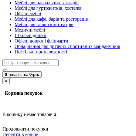
Меблі для навчальних закладів
Меблі для гуртожитків, хостелів
Офісні меблі
Меблі для кафе, барів та ресторанів
Меблі для залів і кінотеатрів
Медичні меблі
Шкільні дошки
Офісні дошки і фліпчарти
Обладнання для дитячих спортивних майданчиків
Постільні приналежності
0
товарів,
на
0грн.
×
Корзина покупок
В кошику немає товарів :(
Продовжити покупки
Перейти в кошик