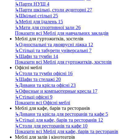
↳
Парти НУШ
4
↳
Парти шкільні, столи аудиторні
27
↳
Шкільні стільці
25
↳
Меблі для їдалень
15
↳
Мати для спортивної зали
26
Показати всі Меблі для навчальних закладів
Меблі для гуртожитків, хостелів
↳
Односпальні та двоярусні ліжка
12
↳
Стільці та табурети універсальні
7
↳
Шафи та тумби
14
Показати всі Меблі для гуртожитків, хостелів
Офісні меблі
↳
Столи та тумби офісні
16
↳
Шафи та стелажі
20
↳
Дивани та крісла офісні
23
↳
Офисные и компьютерные кресла
17
↳
Стільці офісні
9
Показати всі Офісні меблі
Меблі для кафе, барів та ресторанів
↳
Дивани та крісла для ресторанів та кафе
5
↳
Стільці для кафе, барів та ресторанів
12
↳
Столи для ресторанів та кафе
10
Показати всі Меблі для кафе, барів та ресторанів
Меблі для залів і кінотеатрів