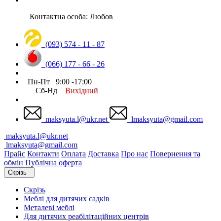
Контактна особа: Любов
(093) 574 - 11 - 87
(066) 177 - 66 - 26
Пн-Пт 9:00 -17:00
Сб-Нд
Вихідний
maksyuta.l@ukr.net
lmaksyuta@gmail.com
maksyuta.l@ukr.net
lmaksyuta@gmail.com
Прайс
Контакти
Оплата
Доставка
Про нас
Повернення та
обмін
Публічна оферта
Скрізь
Скрізь
Меблі для дитячих садків
Металеві меблі
Для дитячих реабілітаційних центрів