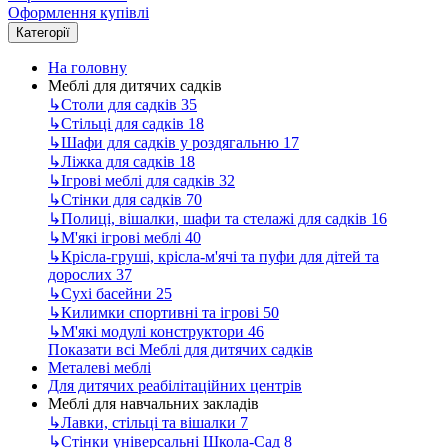
Оформлення купівлі
Категорії
На головну
Меблі для дитячих садків
↳
Столи для садків
35
↳
Стільці для садків
18
↳
Шафи для садків у роздягальню
17
↳
Ліжка для садків
18
↳
Ігрові меблі для садків
32
↳
Стінки для садків
70
↳
Полиці, вішалки, шафи та стелажі для садків
16
↳
М'які ігрові меблі
40
↳
Крісла-груші, крісла-м'ячі та пуфи для дітей та
дорослих
37
↳
Сухі басейни
25
↳
Килимки спортивні та ігрові
50
↳
М'які модулі конструктори
46
Показати всі Меблі для дитячих садків
Металеві меблі
Для дитячих реабілітаційних центрів
Меблі для навчальних закладів
↳
Лавки, стільці та вішалки
7
↳
Стінки універсальні Школа-Сад
8