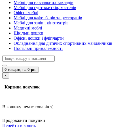
Меблі для навчальних закладів
Меблі для гуртожитків, хостелів
Офісні меблі
Меблі для кафе, барів та ресторанів
Меблі для залів і кінотеатрів
Медичні меблі
Шкільні дошки
Офісні дошки і фліпчарти
Обладнання для дитячих спортивних майданчиків
Постільні приналежності
0
товарів,
на
0грн.
×
Корзина покупок
В кошику немає товарів :(
Продовжити покупки
Перейти в кошик