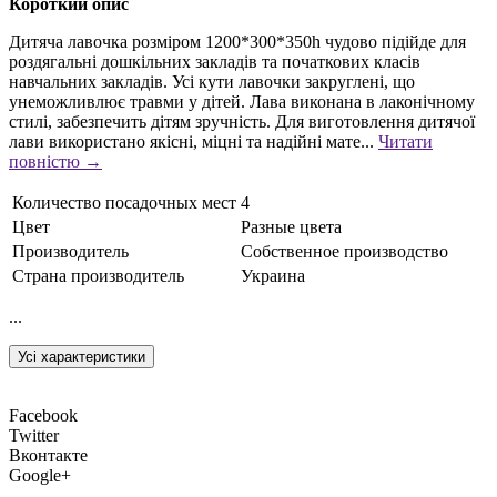
Короткий опис
Дитяча лавочка розміром 1200*300*350h чудово підійде для
роздягальні дошкільних закладів та початкових класів
навчальних закладів. Усі кути лавочки закруглені, що
унеможливлює травми у дітей. Лава виконана в лаконічному
стилі, забезпечить дітям зручність. Для виготовлення дитячої
лави використано якісні, міцні та надійні мате...
Читати
повністю →
Количество посадочных мест
4
Цвет
Разные цвета
Производитель
Собственное производство
Страна производитель
Украина
...
Усі характеристики
Facebook
Twitter
Вконтакте
Google+