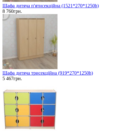
Шафа дитяча п'ятисекційна (1521*270*1250h)
8 760грн.
Шафа дитяча трисекційна (919*270*1250h)
5 467грн.