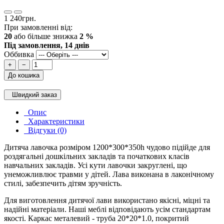
1 240грн.
При замовленні від:
20
або більше знижка
2 %
Під замовлення, 14 днів
Оббивка
+
−
До кошика
Швидкий заказ
Опис
Характеристики
Відгуки (0)
Дитяча лавочка розміром 1200*300*350h чудово підійде для
роздягальні дошкільних закладів та початкових класів
навчальних закладів. Усі кути лавочки закруглені, що
унеможливлює травми у дітей. Лава виконана в лаконічному
стилі, забезпечить дітям зручність.
Для виготовлення дитячої лави використано якісні, міцні та
надійні матеріали. Наші меблі відповідають усім стандартам
якості. Каркас металевий - труба 20*20*1.0, покритий