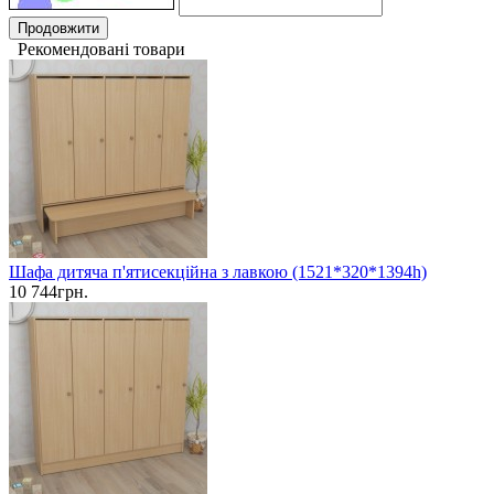
Продовжити
Рекомендовані товари
Шафа дитяча п'ятисекційна з лавкою (1521*320*1394h)
10 744грн.