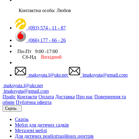
Контактна особа: Любов
(093) 574 - 11 - 87
(066) 177 - 66 - 26
Пн-Пт 9:00 -17:00
Сб-Нд
Вихідний
maksyuta.l@ukr.net
lmaksyuta@gmail.com
maksyuta.l@ukr.net
lmaksyuta@gmail.com
Прайс
Контакти
Оплата
Доставка
Про нас
Повернення та
обмін
Публічна оферта
Скрізь
Скрізь
Меблі для дитячих садків
Металеві меблі
Для дитячих реабілітаційних центрів