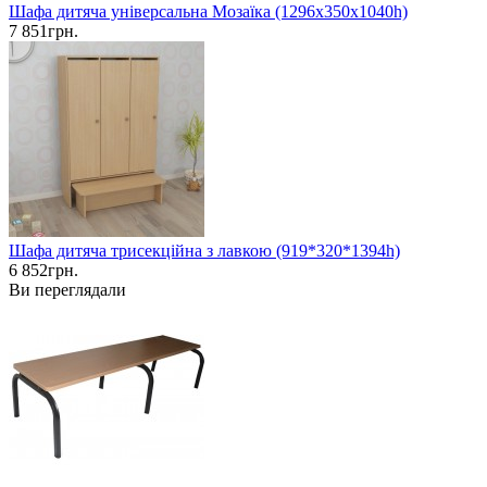
Шафа дитяча універсальна Мозаїка (1296х350х1040h)
7 851грн.
Шафа дитяча трисекційна з лавкою (919*320*1394h)
6 852грн.
Ви переглядали