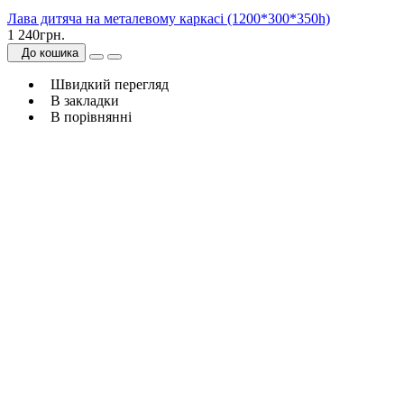
Лава дитяча на металевому каркасі (1200*300*350h)
1 240грн.
До кошика
Швидкий перегляд
В закладки
В порівнянні