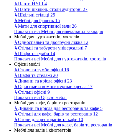
↳
Парти НУШ
4
↳
Парти шкільні, столи аудиторні
27
↳
Шкільні стільці
25
↳
Меблі для їдалень
15
↳
Мати для спортивної зали
26
Показати всі Меблі для навчальних закладів
Меблі для гуртожитків, хостелів
↳
Односпальні та двоярусні ліжка
12
↳
Стільці та табурети універсальні
7
↳
Шафи та тумби
14
Показати всі Меблі для гуртожитків, хостелів
Офісні меблі
↳
Столи та тумби офісні
16
↳
Шафи та стелажі
20
↳
Дивани та крісла офісні
23
↳
Офисные и компьютерные кресла
17
↳
Стільці офісні
9
Показати всі Офісні меблі
Меблі для кафе, барів та ресторанів
↳
Дивани та крісла для ресторанів та кафе
5
↳
Стільці для кафе, барів та ресторанів
12
↳
Столи для ресторанів та кафе
10
Показати всі Меблі для кафе, барів та ресторанів
Меблі для залів і кінотеатрів