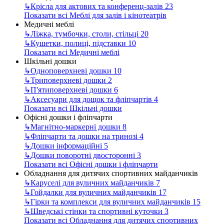
↳
Крісла для актових та конференц-залів
23
Показати всі Меблі для залів і кінотеатрів
Медичні меблі
↳
Ліжка, тумбочки, столи, стільці
20
↳
Кушетки, полиці, підставки
10
Показати всі Медичні меблі
Шкільні дошки
↳
Одноповерхневі дошки
10
↳
Триповерхневі дошки
2
↳
П'ятиповерхневі дошки
6
↳
Аксесуари для дощок та фліпчартів
4
Показати всі Шкільні дошки
Офісні дошки і фліпчарти
↳
Магнітно-маркерні дошки
8
↳
Фліпчарти та дошки на тринозі
4
↳
Дошки інформаційні
5
↳
Дошки поворотні двосторонні
3
Показати всі Офісні дошки і фліпчарти
Обладнання для дитячих спортивних майданчиків
↳
Каруселі для вуличних майданчиків
7
↳
Гойдалки для вуличних майданчиків
17
↳
Гірки та комплекси для вуличних майданчиків
15
↳
Шведські стінки та спортивні куточки
3
Показати всі Обладнання для дитячих спортивних