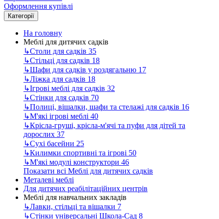
Оформлення купівлі
Категорії
На головну
Меблі для дитячих садків
↳
Столи для садків
35
↳
Стільці для садків
18
↳
Шафи для садків у роздягальню
17
↳
Ліжка для садків
18
↳
Ігрові меблі для садків
32
↳
Стінки для садків
70
↳
Полиці, вішалки, шафи та стелажі для садків
16
↳
М'які ігрові меблі
40
↳
Крісла-груші, крісла-м'ячі та пуфи для дітей та
дорослих
37
↳
Сухі басейни
25
↳
Килимки спортивні та ігрові
50
↳
М'які модулі конструктори
46
Показати всі Меблі для дитячих садків
Металеві меблі
Для дитячих реабілітаційних центрів
Меблі для навчальних закладів
↳
Лавки, стільці та вішалки
7
↳
Стінки універсальні Школа-Сад
8