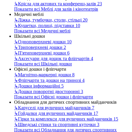
↳
Крісла для актових та конференц-залів
23
Показати всі Меблі для залів і кінотеатрів
Медичні меблі
↳
Ліжка, тумбочки, столи, стільці
20
↳
Кушетки, полиці, підставки
10
Показати всі Медичні меблі
Шкільні дошки
↳
Одноповерхневі дошки
10
↳
Триповерхневі дошки
2
↳
П'ятиповерхневі дошки
6
↳
Аксесуари для дощок та фліпчартів
4
Показати всі Шкільні дошки
Офісні дошки і фліпчарти
↳
Магнітно-маркерні дошки
8
↳
Фліпчарти та дошки на тринозі
4
↳
Дошки інформаційні
5
↳
Дошки поворотні двосторонні
3
Показати всі Офісні дошки і фліпчарти
Обладнання для дитячих спортивних майданчиків
↳
Каруселі для вуличних майданчиків
7
↳
Гойдалки для вуличних майданчиків
17
↳
Гірки та комплекси для вуличних майданчиків
15
↳
Шведські стінки та спортивні куточки
3
Показати всі Обладнання для дитячих спортивних