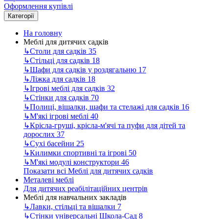
Оформлення купівлі
Категорії
На головну
Меблі для дитячих садків
↳
Столи для садків
35
↳
Стільці для садків
18
↳
Шафи для садків у роздягальню
17
↳
Ліжка для садків
18
↳
Ігрові меблі для садків
32
↳
Стінки для садків
70
↳
Полиці, вішалки, шафи та стелажі для садків
16
↳
М'які ігрові меблі
40
↳
Крісла-груші, крісла-м'ячі та пуфи для дітей та
дорослих
37
↳
Сухі басейни
25
↳
Килимки спортивні та ігрові
50
↳
М'які модулі конструктори
46
Показати всі Меблі для дитячих садків
Металеві меблі
Для дитячих реабілітаційних центрів
Меблі для навчальних закладів
↳
Лавки, стільці та вішалки
7
↳
Стінки універсальні Школа-Сад
8