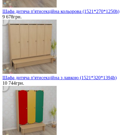
Шафа дитяча п'ятисекційна кольорова (1521*270*1250h)
9 678грн.
Шафа дитяча п'ятисекційна з лавкою (1521*320*1394h)
10 744грн.