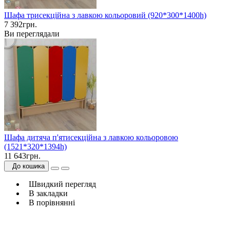
Шафа трисекційна з лавкою кольоровий (920*300*1400h)
7 392грн.
Ви переглядали
Шафа дитяча п'ятисекційна з лавкою кольоровою
(1521*320*1394h)
11 643грн.
До кошика
Швидкий перегляд
В закладки
В порівнянні