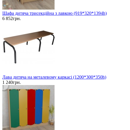
Шафа дитяча трисекційна з лавкою (919*320*1394h)
6 852грн.
Лава дитяча на металевому каркасі (1200*300*350h)
1 240грн.