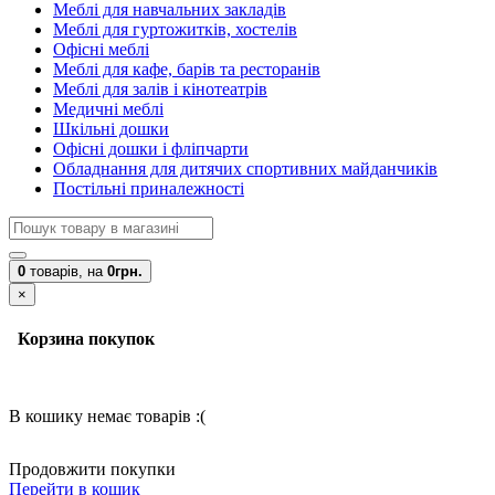
Меблі для навчальних закладів
Меблі для гуртожитків, хостелів
Офісні меблі
Меблі для кафе, барів та ресторанів
Меблі для залів і кінотеатрів
Медичні меблі
Шкільні дошки
Офісні дошки і фліпчарти
Обладнання для дитячих спортивних майданчиків
Постільні приналежності
0
товарів,
на
0грн.
×
Корзина покупок
В кошику немає товарів :(
Продовжити покупки
Перейти в кошик