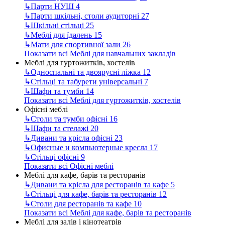
↳
Парти НУШ
4
↳
Парти шкільні, столи аудиторні
27
↳
Шкільні стільці
25
↳
Меблі для їдалень
15
↳
Мати для спортивної зали
26
Показати всі Меблі для навчальних закладів
Меблі для гуртожитків, хостелів
↳
Односпальні та двоярусні ліжка
12
↳
Стільці та табурети універсальні
7
↳
Шафи та тумби
14
Показати всі Меблі для гуртожитків, хостелів
Офісні меблі
↳
Столи та тумби офісні
16
↳
Шафи та стелажі
20
↳
Дивани та крісла офісні
23
↳
Офисные и компьютерные кресла
17
↳
Стільці офісні
9
Показати всі Офісні меблі
Меблі для кафе, барів та ресторанів
↳
Дивани та крісла для ресторанів та кафе
5
↳
Стільці для кафе, барів та ресторанів
12
↳
Столи для ресторанів та кафе
10
Показати всі Меблі для кафе, барів та ресторанів
Меблі для залів і кінотеатрів