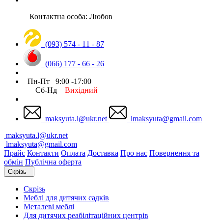
Контактна особа: Любов
(093) 574 - 11 - 87
(066) 177 - 66 - 26
Пн-Пт 9:00 -17:00
Сб-Нд
Вихідний
maksyuta.l@ukr.net
lmaksyuta@gmail.com
maksyuta.l@ukr.net
lmaksyuta@gmail.com
Прайс
Контакти
Оплата
Доставка
Про нас
Повернення та
обмін
Публічна оферта
Скрізь
Скрізь
Меблі для дитячих садків
Металеві меблі
Для дитячих реабілітаційних центрів