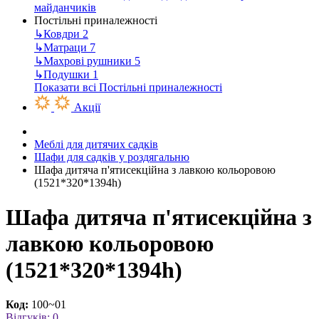
майданчиків
Постільні приналежності
↳
Ковдри
2
↳
Матраци
7
↳
Махрові рушники
5
↳
Подушки
1
Показати всі Постільні приналежності
Акції
Меблі для дитячих садків
Шафи для садків у роздягальню
Шафа дитяча п'ятисекційна з лавкою кольоровою
(1521*320*1394h)
Шафа дитяча п'ятисекційна з
лавкою кольоровою
(1521*320*1394h)
Код:
100~01
Відгуків: 0