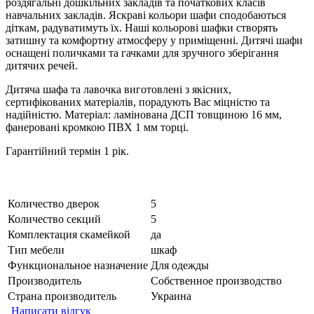
роздягальні дошкільних закладів та початкових класів
навчальних закладів. Яскраві кольори шафи сподобаються
діткам, радуватимуть їх. Наші кольорові шафки створять
затишну та комфортну атмосферу у приміщенні. Дитячі шафи
оснащені поличками та гачками для зручного зберігання
дитячих речей.
Дитяча шафа та лавочка виготовлені з якісних,
сертифікованих матеріалів, порадують Вас міцністю та
надійністю. Матеріал: ламінована ДСП товщиною 16 мм,
фанеровані кромкою ПВХ 1 мм торці.
Гарантійний термін 1 рік.
Количество дверок
5
Количество секций
5
Комплектация скамейкой
да
Тип мебели
шкаф
Функциональное назначение
Для одежды
Производитель
Собственное производство
Страна производитель
Украина
Написати відгук