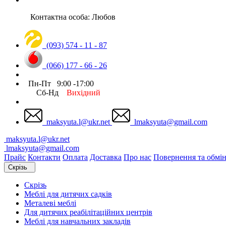
Контактна особа: Любов
(093) 574 - 11 - 87
(066) 177 - 66 - 26
Пн-Пт 9:00 -17:00
Сб-Нд
Вихідний
maksyuta.l@ukr.net
lmaksyuta@gmail.com
maksyuta.l@ukr.net
lmaksyuta@gmail.com
Прайс
Контакти
Оплата
Доставка
Про нас
Повернення та обмі
Скрізь
Скрізь
Меблі для дитячих садків
Металеві меблі
Для дитячих реабілітаційних центрів
Меблі для навчальних закладів