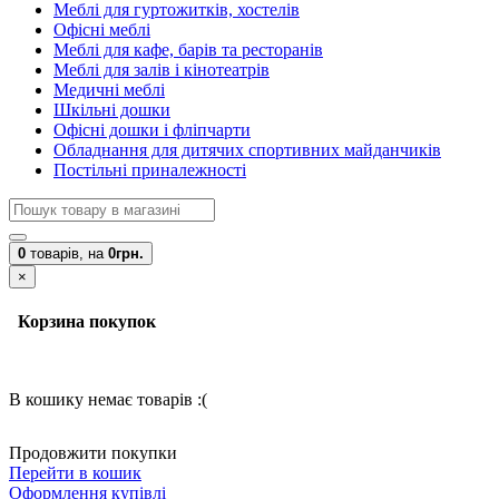
Меблі для гуртожитків, хостелів
Офісні меблі
Меблі для кафе, барів та ресторанів
Меблі для залів і кінотеатрів
Медичні меблі
Шкільні дошки
Офісні дошки і фліпчарти
Обладнання для дитячих спортивних майданчиків
Постільні приналежності
0
товарів,
на
0грн.
×
Корзина покупок
В кошику немає товарів :(
Продовжити покупки
Перейти в кошик
Оформлення купівлі