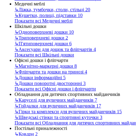
Медичні меблі
↳
Ліжка, тумбочки, столи, стільці
20
↳
Кушетки, полиці, підставки
10
Показати всі Медичні меблі
Шкільні дошки
↳
Одноповерхневі дошки
10
↳
Триповерхневі дошки
2
↳
П'ятиповерхневі дошки
6
↳
Аксесуари для дощок та фліпчартів
4
Показати всі Шкільні дошки
Офісні дошки і фліпчарти
↳
Магнітно-маркерні дошки
8
↳
Фліпчарти та дошки на тринозі
4
↳
Дошки інформаційні
5
↳
Дошки поворотні двосторонні
3
Показати всі Офісні дошки і фліпчарти
Обладнання для дитячих спортивних майданчиків
↳
Каруселі для вуличних майданчиків
7
↳
Гойдалки для вуличних майданчиків
17
↳
Гірки та комплекси для вуличних майданчиків
15
↳
Шведські стінки та спортивні куточки
3
Показати всі Обладнання для дитячих спортивних майда
Постільні приналежності
↳
Ковдри
2