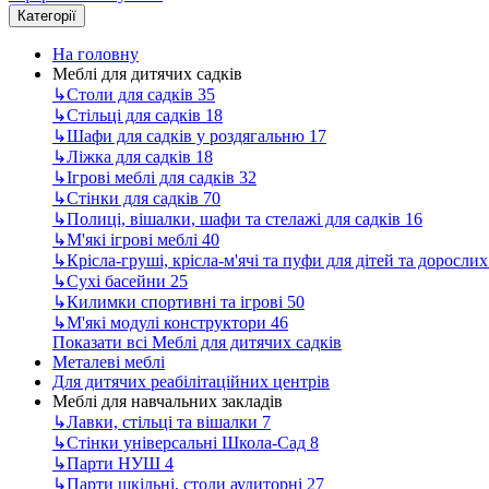
Категорії
На головну
Меблі для дитячих садків
↳
Столи для садків
35
↳
Стільці для садків
18
↳
Шафи для садків у роздягальню
17
↳
Ліжка для садків
18
↳
Ігрові меблі для садків
32
↳
Стінки для садків
70
↳
Полиці, вішалки, шафи та стелажі для садків
16
↳
М'які ігрові меблі
40
↳
Крісла-груші, крісла-м'ячі та пуфи для дітей та доросли
↳
Сухі басейни
25
↳
Килимки спортивні та ігрові
50
↳
М'які модулі конструктори
46
Показати всі Меблі для дитячих садків
Металеві меблі
Для дитячих реабілітаційних центрів
Меблі для навчальних закладів
↳
Лавки, стільці та вішалки
7
↳
Стінки універсальні Школа-Сад
8
↳
Парти НУШ
4
↳
Парти шкільні, столи аудиторні
27