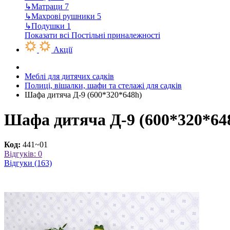
↳
Матраци
7
↳
Махрові рушники
5
↳
Подушки
1
Показати всі Постільні приналежності
Акції
Меблі для дитячих садків
Полиці, вішалки, шафи та стелажі для садків
Шафа дитяча Д-9 (600*320*648h)
Шафа дитяча Д-9 (600*320*64
Код:
441~01
Відгуків: 0
Відгуки (163)