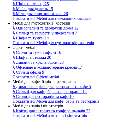
↳
Шкільні стільці
25
↳
Меблі для їдалень
15
↳
Мати для спортивної зали
26
Показати всі Меблі для навчальних закладів
Меблі для гуртожитків, хостелів
↳
Односпальні та двоярусні ліжка
12
↳
Стільці та табурети універсальні
7
↳
Шафи та тумби
14
Показати всі Меблі для гуртожитків, хостелів
Офісні меблі
↳
Столи та тумби офісні
16
↳
Шафи та стелажі
20
↳
Дивани та крісла офісні
23
↳
Офисные и компьютерные кресла
17
↳
Стільці офісні
9
Показати всі Офісні меблі
Меблі для кафе, барів та ресторанів
↳
Дивани та крісла для ресторанів та кафе
5
↳
Стільці для кафе, барів та ресторанів
12
↳
Столи для ресторанів та кафе
10
Показати всі Меблі для кафе, барів та ресторанів
Меблі для залів і кінотеатрів
↳
Крісла для актових та конференц-залів
23
Показати всі Меблі для залів і кінотеатрів