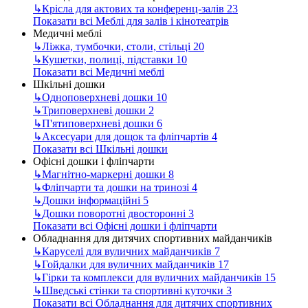
↳
Крісла для актових та конференц-залів
23
Показати всі Меблі для залів і кінотеатрів
Медичні меблі
↳
Ліжка, тумбочки, столи, стільці
20
↳
Кушетки, полиці, підставки
10
Показати всі Медичні меблі
Шкільні дошки
↳
Одноповерхневі дошки
10
↳
Триповерхневі дошки
2
↳
П'ятиповерхневі дошки
6
↳
Аксесуари для дощок та фліпчартів
4
Показати всі Шкільні дошки
Офісні дошки і фліпчарти
↳
Магнітно-маркерні дошки
8
↳
Фліпчарти та дошки на тринозі
4
↳
Дошки інформаційні
5
↳
Дошки поворотні двосторонні
3
Показати всі Офісні дошки і фліпчарти
Обладнання для дитячих спортивних майданчиків
↳
Каруселі для вуличних майданчиків
7
↳
Гойдалки для вуличних майданчиків
17
↳
Гірки та комплекси для вуличних майданчиків
15
↳
Шведські стінки та спортивні куточки
3
Показати всі Обладнання для дитячих спортивних