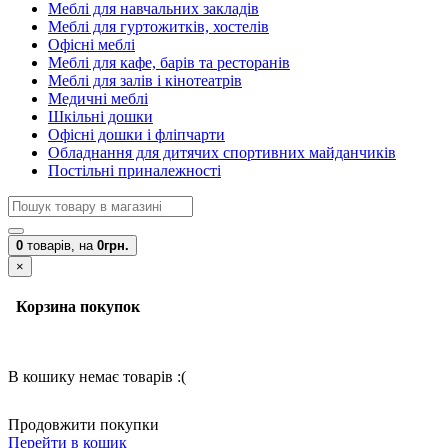
Меблі для навчальних закладів
Меблі для гуртожитків, хостелів
Офісні меблі
Меблі для кафе, барів та ресторанів
Меблі для залів і кінотеатрів
Медичні меблі
Шкільні дошки
Офісні дошки і фліпчарти
Обладнання для дитячих спортивних майданчиків
Постільні приналежності
0
товарів,
на
0грн.
×
Корзина покупок
В кошику немає товарів :(
Продовжити покупки
Перейти в кошик