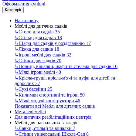
Оформлення купівлі
Категорії
На головну
Меблі для дитячих садків
↳
Столи для садків
35
↳
Стільці для садків
18
↳
Шафи для садків у роздягальню
17
↳
Ліжка для садків
18
↳
Ігрові меблі для садків
32
↳
Стінки для садків
70
↳
Полиці, вішалки, шафи та стелажі для садків
16
↳
М'які ігрові меблі
40
↳
Крісла-груші, крісла-м'ячі та пуфи для дітей та
дорослих
37
↳
Сухі басейни
25
↳
Килимки спортивні та ігрові
50
↳
М'які модулі конструктори
46
Показати всі Меблі для дитячих садків
Металеві меблі
Для дитячих реабілітаційних центрів
Меблі для навчальних закладів
↳
Лавки, стільці та вішалки
7
↳
Стінки універсальні Школа-Сад
8