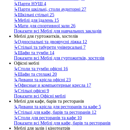
↳
Парти НУШ
4
↳
Парти шкільні, столи аудиторні
27
↳
Шкільні стільці
25
↳
Меблі для їдалень
15
↳
Мати для спортивної зали
26
Показати всі Меблі для навчальних закладів
Меблі для гуртожитків, хостелів
↳
Односпальні та двоярусні ліжка
12
↳
Стільці та табурети універсальні
7
↳
Шафи та тумби
14
Показати всі Меблі для гуртожитків, хостелів
Офісні меблі
↳
Столи та тумби офісні
16
↳
Шафи та стелажі
20
↳
Дивани та крісла офісні
23
↳
Офисные и компьютерные кресла
17
↳
Стільці офісні
9
Показати всі Офісні меблі
Меблі для кафе, барів та ресторанів
↳
Дивани та крісла для ресторанів та кафе
5
↳
Стільці для кафе, барів та ресторанів
12
↳
Столи для ресторанів та кафе
10
Показати всі Меблі для кафе, барів та ресторанів
Меблі для залів і кінотеатрів