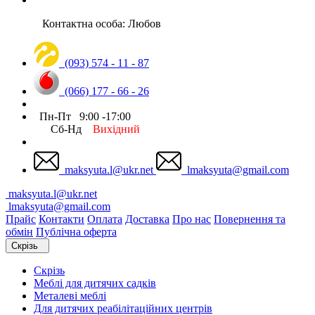
Контактна особа: Любов
(093) 574 - 11 - 87
(066) 177 - 66 - 26
Пн-Пт 9:00 -17:00
Сб-Нд
Вихідний
maksyuta.l@ukr.net
lmaksyuta@gmail.com
maksyuta.l@ukr.net
lmaksyuta@gmail.com
Прайс
Контакти
Оплата
Доставка
Про нас
Повернення та
обмін
Публічна оферта
Скрізь
Скрізь
Меблі для дитячих садків
Металеві меблі
Для дитячих реабілітаційних центрів