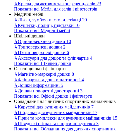
↳
Крісла для актових та конференц-залів
23
Показати всі Меблі для залів і кінотеатрів
Медичні меблі
↳
Ліжка, тумбочки, столи, стільці
20
↳
Кушетки, полиці, підставки
10
Показати всі Медичні меблі
Шкільні дошки
↳
Одноповерхневі дошки
10
↳
Триповерхневі дошки
2
↳
П'ятиповерхневі дошки
6
↳
Аксесуари для дощок та фліпчартів
4
Показати всі Шкільні дошки
Офісні дошки і фліпчарти
↳
Магнітно-маркерні дошки
8
↳
Фліпчарти та дошки на тринозі
4
↳
Дошки інформаційні
5
↳
Дошки поворотні двосторонні
3
Показати всі Офісні дошки і фліпчарти
Обладнання для дитячих спортивних майданчиків
↳
Каруселі для вуличних майданчиків
7
↳
Гойдалки для вуличних майданчиків
17
↳
Гірки та комплекси для вуличних майданчиків
15
↳
Шведські стінки та спортивні куточки
3
Показати всі Обладнання для дитячих спортивних