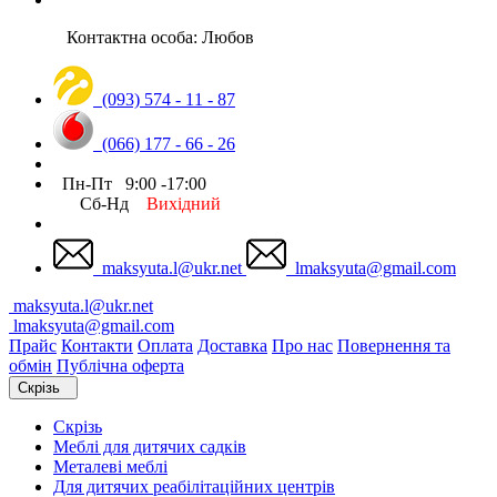
Контактна особа: Любов
(093) 574 - 11 - 87
(066) 177 - 66 - 26
Пн-Пт 9:00 -17:00
Сб-Нд
Вихідний
maksyuta.l@ukr.net
lmaksyuta@gmail.com
maksyuta.l@ukr.net
lmaksyuta@gmail.com
Прайс
Контакти
Оплата
Доставка
Про нас
Повернення та
обмін
Публічна оферта
Скрізь
Скрізь
Меблі для дитячих садків
Металеві меблі
Для дитячих реабілітаційних центрів