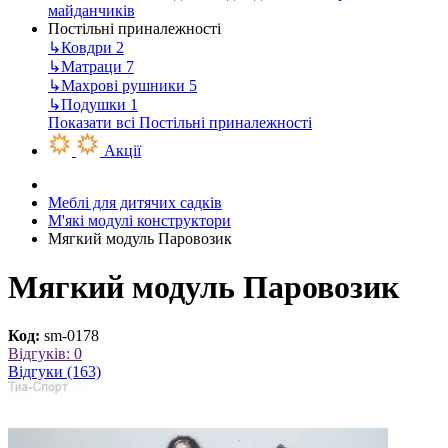
майданчиків
Постільні приналежності
↳
Ковдри
2
↳
Матраци
7
↳
Махрові рушники
5
↳
Подушки
1
Показати всі Постільні приналежності
Акції
Меблі для дитячих садків
М'які модулі конструктори
Мягкий модуль Паровозик
Мягкий модуль Паровозик
Код:
sm-0178
Відгуків: 0
Відгуки (163)