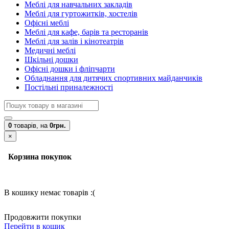
Меблі для навчальних закладів
Меблі для гуртожитків, хостелів
Офісні меблі
Меблі для кафе, барів та ресторанів
Меблі для залів і кінотеатрів
Медичні меблі
Шкільні дошки
Офісні дошки і фліпчарти
Обладнання для дитячих спортивних майданчиків
Постільні приналежності
0
товарів,
на
0грн.
×
Корзина покупок
В кошику немає товарів :(
Продовжити покупки
Перейти в кошик