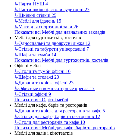
↳
Парти НУШ
4
↳
Парти шкільні, столи аудиторні
27
↳
Шкільні стільці
25
↳
Меблі для їдалень
15
↳
Мати для спортивної зали
26
Показати всі Меблі для навчальних закладів
Меблі для гуртожитків, хостелів
↳
Односпальні та двоярусні ліжка
12
↳
Стільці та табурети універсальні
7
↳
Шафи та тумби
14
Показати всі Меблі для гуртожитків, хостелів
Офісні меблі
↳
Столи та тумби офісні
16
↳
Шафи та стелажі
20
↳
Дивани та крісла офісні
23
↳
Офисные и компьютерные кресла
17
↳
Стільці офісні
9
Показати всі Офісні меблі
Меблі для кафе, барів та ресторанів
↳
Дивани та крісла для ресторанів та кафе
5
↳
Стільці для кафе, барів та ресторанів
12
↳
Столи для ресторанів та кафе
10
Показати всі Меблі для кафе, барів та ресторанів
Меблі для залів і кінотеатрів