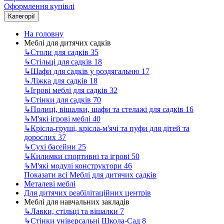
Оформлення купівлі
Категорії
На головну
Меблі для дитячих садків
↳
Столи для садків
35
↳
Стільці для садків
18
↳
Шафи для садків у роздягальню
17
↳
Ліжка для садків
18
↳
Ігрові меблі для садків
32
↳
Стінки для садків
70
↳
Полиці, вішалки, шафи та стелажі для садків
16
↳
М'які ігрові меблі
40
↳
Крісла-груші, крісла-м'ячі та пуфи для дітей та
дорослих
37
↳
Сухі басейни
25
↳
Килимки спортивні та ігрові
50
↳
М'які модулі конструктори
46
Показати всі Меблі для дитячих садків
Металеві меблі
Для дитячих реабілітаційних центрів
Меблі для навчальних закладів
↳
Лавки, стільці та вішалки
7
↳
Стінки універсальні Школа-Сад
8