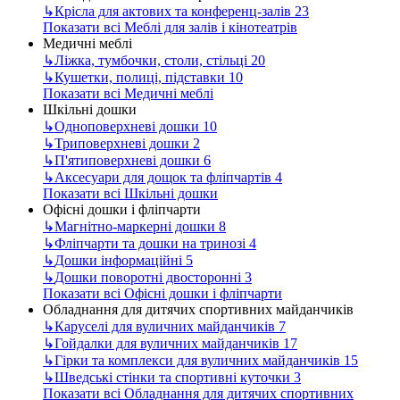
↳
Крісла для актових та конференц-залів
23
Показати всі Меблі для залів і кінотеатрів
Медичні меблі
↳
Ліжка, тумбочки, столи, стільці
20
↳
Кушетки, полиці, підставки
10
Показати всі Медичні меблі
Шкільні дошки
↳
Одноповерхневі дошки
10
↳
Триповерхневі дошки
2
↳
П'ятиповерхневі дошки
6
↳
Аксесуари для дощок та фліпчартів
4
Показати всі Шкільні дошки
Офісні дошки і фліпчарти
↳
Магнітно-маркерні дошки
8
↳
Фліпчарти та дошки на тринозі
4
↳
Дошки інформаційні
5
↳
Дошки поворотні двосторонні
3
Показати всі Офісні дошки і фліпчарти
Обладнання для дитячих спортивних майданчиків
↳
Каруселі для вуличних майданчиків
7
↳
Гойдалки для вуличних майданчиків
17
↳
Гірки та комплекси для вуличних майданчиків
15
↳
Шведські стінки та спортивні куточки
3
Показати всі Обладнання для дитячих спортивних