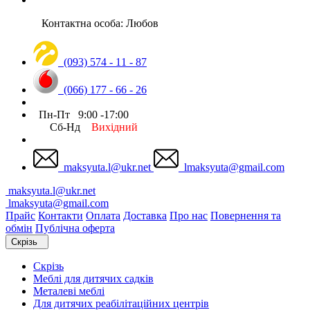
Контактна особа: Любов
(093) 574 - 11 - 87
(066) 177 - 66 - 26
Пн-Пт 9:00 -17:00
Сб-Нд
Вихідний
maksyuta.l@ukr.net
lmaksyuta@gmail.com
maksyuta.l@ukr.net
lmaksyuta@gmail.com
Прайс
Контакти
Оплата
Доставка
Про нас
Повернення та
обмін
Публічна оферта
Скрізь
Скрізь
Меблі для дитячих садків
Металеві меблі
Для дитячих реабілітаційних центрів