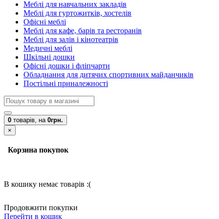
Меблі для навчальних закладів
Меблі для гуртожитків, хостелів
Офісні меблі
Меблі для кафе, барів та ресторанів
Меблі для залів і кінотеатрів
Медичні меблі
Шкільні дошки
Офісні дошки і фліпчарти
Обладнання для дитячих спортивних майданчиків
Постільні приналежності
0
товарів,
на
0грн.
×
Корзина покупок
В кошику немає товарів :(
Продовжити покупки
Перейти в кошик