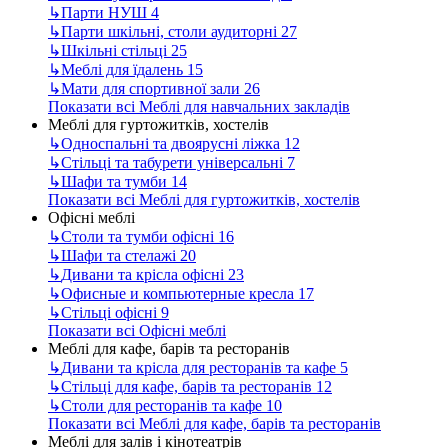
↳
Парти НУШ
4
↳
Парти шкільні, столи аудиторні
27
↳
Шкільні стільці
25
↳
Меблі для їдалень
15
↳
Мати для спортивної зали
26
Показати всі Меблі для навчальних закладів
Меблі для гуртожитків, хостелів
↳
Односпальні та двоярусні ліжка
12
↳
Стільці та табурети універсальні
7
↳
Шафи та тумби
14
Показати всі Меблі для гуртожитків, хостелів
Офісні меблі
↳
Столи та тумби офісні
16
↳
Шафи та стелажі
20
↳
Дивани та крісла офісні
23
↳
Офисные и компьютерные кресла
17
↳
Стільці офісні
9
Показати всі Офісні меблі
Меблі для кафе, барів та ресторанів
↳
Дивани та крісла для ресторанів та кафе
5
↳
Стільці для кафе, барів та ресторанів
12
↳
Столи для ресторанів та кафе
10
Показати всі Меблі для кафе, барів та ресторанів
Меблі для залів і кінотеатрів