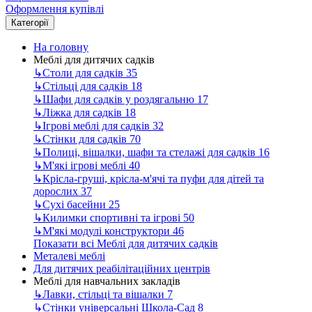
Оформлення купівлі
Категорії
На головну
Меблі для дитячих садків
↳
Столи для садків
35
↳
Стільці для садків
18
↳
Шафи для садків у роздягальню
17
↳
Ліжка для садків
18
↳
Ігрові меблі для садків
32
↳
Стінки для садків
70
↳
Полиці, вішалки, шафи та стелажі для садків
16
↳
М'які ігрові меблі
40
↳
Крісла-груші, крісла-м'ячі та пуфи для дітей та
дорослих
37
↳
Сухі басейни
25
↳
Килимки спортивні та ігрові
50
↳
М'які модулі конструктори
46
Показати всі Меблі для дитячих садків
Металеві меблі
Для дитячих реабілітаційних центрів
Меблі для навчальних закладів
↳
Лавки, стільці та вішалки
7
↳
Стінки універсальні Школа-Сад
8