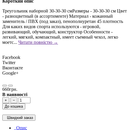
Короткий опис
Треугольник наборной 30-30-30 смРазмеры - 30-30-30 см Цвет
- разноцветный (в ассортименте) Материал - кожанный
заменитель / ПВХ (под заказ), пенополиуретан 45 плотность
Для каких видов спорта используются - игровой,
развивающий, обучающий, конструктор Особенности -
легкий, мягкий, компактный, имеет съемный чехол, легко
моетс...
Читати повністю →
Facebook
Twitter
Вконтакте
Google+
660грн.
В наявності
+
−
До кошика
Швидкий заказ
Опис