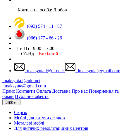
Контактна особа: Любов
(093) 574 - 11 - 87
(066) 177 - 66 - 26
Пн-Пт 9:00 -17:00
Сб-Нд
Вихідний
maksyuta.l@ukr.net
lmaksyuta@gmail.com
maksyuta.l@ukr.net
lmaksyuta@gmail.com
Прайс
Контакти
Оплата
Доставка
Про нас
Повернення та
обмін
Публічна оферта
Скрізь
Скрізь
Меблі для дитячих садків
Металеві меблі
Для дитячих реабілітаційних центрів