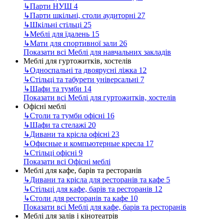
↳
Парти НУШ
4
↳
Парти шкільні, столи аудиторні
27
↳
Шкільні стільці
25
↳
Меблі для їдалень
15
↳
Мати для спортивної зали
26
Показати всі Меблі для навчальних закладів
Меблі для гуртожитків, хостелів
↳
Односпальні та двоярусні ліжка
12
↳
Стільці та табурети універсальні
7
↳
Шафи та тумби
14
Показати всі Меблі для гуртожитків, хостелів
Офісні меблі
↳
Столи та тумби офісні
16
↳
Шафи та стелажі
20
↳
Дивани та крісла офісні
23
↳
Офисные и компьютерные кресла
17
↳
Стільці офісні
9
Показати всі Офісні меблі
Меблі для кафе, барів та ресторанів
↳
Дивани та крісла для ресторанів та кафе
5
↳
Стільці для кафе, барів та ресторанів
12
↳
Столи для ресторанів та кафе
10
Показати всі Меблі для кафе, барів та ресторанів
Меблі для залів і кінотеатрів