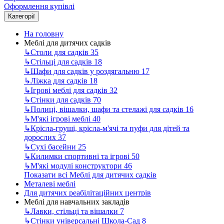
Оформлення купівлі
Категорії
На головну
Меблі для дитячих садків
↳
Столи для садків
35
↳
Стільці для садків
18
↳
Шафи для садків у роздягальню
17
↳
Ліжка для садків
18
↳
Ігрові меблі для садків
32
↳
Стінки для садків
70
↳
Полиці, вішалки, шафи та стелажі для садків
16
↳
М'які ігрові меблі
40
↳
Крісла-груші, крісла-м'ячі та пуфи для дітей та
дорослих
37
↳
Сухі басейни
25
↳
Килимки спортивні та ігрові
50
↳
М'які модулі конструктори
46
Показати всі Меблі для дитячих садків
Металеві меблі
Для дитячих реабілітаційних центрів
Меблі для навчальних закладів
↳
Лавки, стільці та вішалки
7
↳
Стінки універсальні Школа-Сад
8