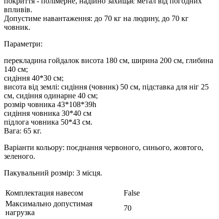
покриття - полімерне, надійно захищає метал від погодних
впливів.
Допустиме навантаження: до 70 кг на людину, до 70 кг
човник.
Параметри:
перекладина гойдалок висота 180 см, ширина 200 см, глибина
140 см;
сидіння 40*30 см;
висота від землі: сидіння (човник) 50 см, підставка для ніг 25
см, сидіння одинарне 40 см;
розмір човника 43*108*39h
сидіння човника 30*40 см
підлога човника 50*43 см.
Вага: 65 кг.
Варіанти кольору: поєднання червоного, синього, жовтого,
зеленого.
Пакувальний розмір: 3 місця.
Комплектация навесом
False
Максимально допустимая
70
нагрузка