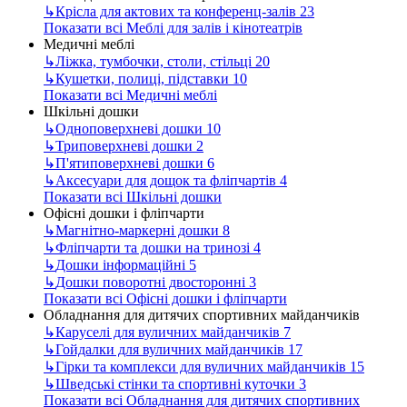
↳
Крісла для актових та конференц-залів
23
Показати всі Меблі для залів і кінотеатрів
Медичні меблі
↳
Ліжка, тумбочки, столи, стільці
20
↳
Кушетки, полиці, підставки
10
Показати всі Медичні меблі
Шкільні дошки
↳
Одноповерхневі дошки
10
↳
Триповерхневі дошки
2
↳
П'ятиповерхневі дошки
6
↳
Аксесуари для дощок та фліпчартів
4
Показати всі Шкільні дошки
Офісні дошки і фліпчарти
↳
Магнітно-маркерні дошки
8
↳
Фліпчарти та дошки на тринозі
4
↳
Дошки інформаційні
5
↳
Дошки поворотні двосторонні
3
Показати всі Офісні дошки і фліпчарти
Обладнання для дитячих спортивних майданчиків
↳
Каруселі для вуличних майданчиків
7
↳
Гойдалки для вуличних майданчиків
17
↳
Гірки та комплекси для вуличних майданчиків
15
↳
Шведські стінки та спортивні куточки
3
Показати всі Обладнання для дитячих спортивних