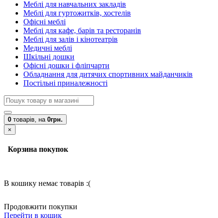
Меблі для навчальних закладів
Меблі для гуртожитків, хостелів
Офісні меблі
Меблі для кафе, барів та ресторанів
Меблі для залів і кінотеатрів
Медичні меблі
Шкільні дошки
Офісні дошки і фліпчарти
Обладнання для дитячих спортивних майданчиків
Постільні приналежності
0
товарів,
на
0грн.
×
Корзина покупок
В кошику немає товарів :(
Продовжити покупки
Перейти в кошик