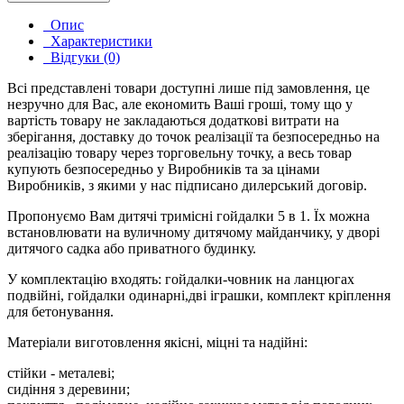
Опис
Характеристики
Відгуки (0)
Всі представлені товари доступні лише під замовлення, це
незручно для Вас, але економить Ваші гроші, тому що у
вартість товару не закладаються додаткові витрати на
зберігання, доставку до точок реалізації та безпосередньо на
реалізацію товару через торговельну точку, а весь товар
купують безпосередньо у Виробників та за цінами
Виробників, з якими у нас підписано дилерський договір.
Пропонуємо Вам дитячі тримісні гойдалки 5 в 1. Їх можна
встановлювати на вуличному дитячому майданчику, у дворі
дитячого садка або приватного будинку.
У комплектацію входять: гойдалки-човник на ланцюгах
подвійні, гойдалки одинарні,дві іграшки, комплект кріплення
для бетонування.
Матеріали виготовлення якісні, міцні та надійні:
стійки - металеві;
сидіння з деревини;