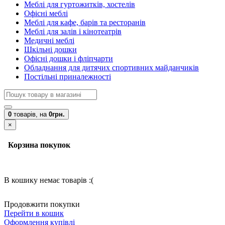
Меблі для гуртожитків, хостелів
Офісні меблі
Меблі для кафе, барів та ресторанів
Меблі для залів і кінотеатрів
Медичні меблі
Шкільні дошки
Офісні дошки і фліпчарти
Обладнання для дитячих спортивних майданчиків
Постільні приналежності
0
товарів,
на
0грн.
×
Корзина покупок
В кошику немає товарів :(
Продовжити покупки
Перейти в кошик
Оформлення купівлі