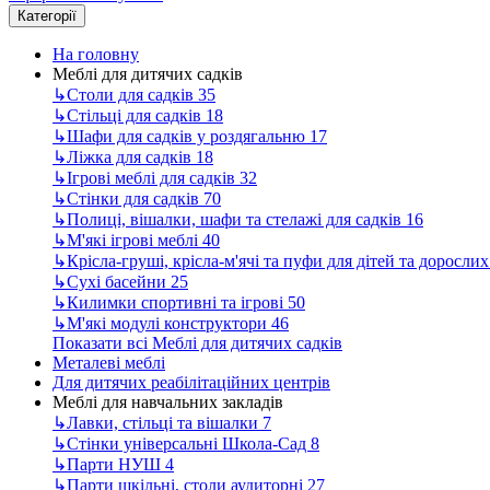
Категорії
На головну
Меблі для дитячих садків
↳
Столи для садків
35
↳
Стільці для садків
18
↳
Шафи для садків у роздягальню
17
↳
Ліжка для садків
18
↳
Ігрові меблі для садків
32
↳
Стінки для садків
70
↳
Полиці, вішалки, шафи та стелажі для садків
16
↳
М'які ігрові меблі
40
↳
Крісла-груші, крісла-м'ячі та пуфи для дітей та доросли
↳
Сухі басейни
25
↳
Килимки спортивні та ігрові
50
↳
М'які модулі конструктори
46
Показати всі Меблі для дитячих садків
Металеві меблі
Для дитячих реабілітаційних центрів
Меблі для навчальних закладів
↳
Лавки, стільці та вішалки
7
↳
Стінки універсальні Школа-Сад
8
↳
Парти НУШ
4
↳
Парти шкільні, столи аудиторні
27