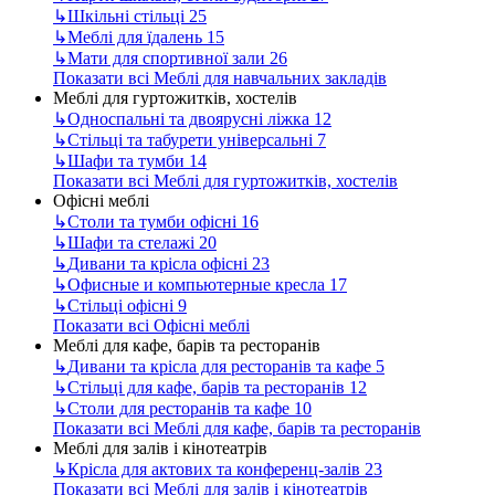
↳
Шкільні стільці
25
↳
Меблі для їдалень
15
↳
Мати для спортивної зали
26
Показати всі Меблі для навчальних закладів
Меблі для гуртожитків, хостелів
↳
Односпальні та двоярусні ліжка
12
↳
Стільці та табурети універсальні
7
↳
Шафи та тумби
14
Показати всі Меблі для гуртожитків, хостелів
Офісні меблі
↳
Столи та тумби офісні
16
↳
Шафи та стелажі
20
↳
Дивани та крісла офісні
23
↳
Офисные и компьютерные кресла
17
↳
Стільці офісні
9
Показати всі Офісні меблі
Меблі для кафе, барів та ресторанів
↳
Дивани та крісла для ресторанів та кафе
5
↳
Стільці для кафе, барів та ресторанів
12
↳
Столи для ресторанів та кафе
10
Показати всі Меблі для кафе, барів та ресторанів
Меблі для залів і кінотеатрів
↳
Крісла для актових та конференц-залів
23
Показати всі Меблі для залів і кінотеатрів