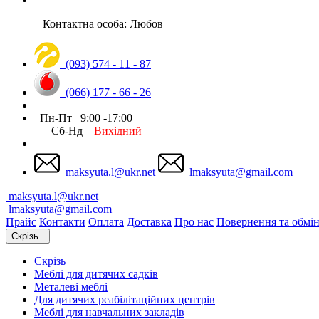
Контактна особа: Любов
(093) 574 - 11 - 87
(066) 177 - 66 - 26
Пн-Пт 9:00 -17:00
Сб-Нд
Вихідний
maksyuta.l@ukr.net
lmaksyuta@gmail.com
maksyuta.l@ukr.net
lmaksyuta@gmail.com
Прайс
Контакти
Оплата
Доставка
Про нас
Повернення та обмі
Скрізь
Скрізь
Меблі для дитячих садків
Металеві меблі
Для дитячих реабілітаційних центрів
Меблі для навчальних закладів