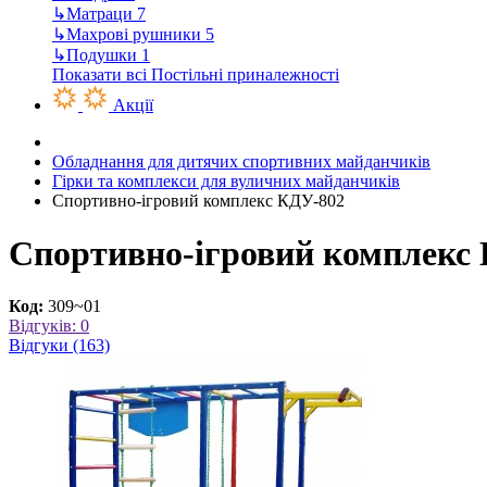
↳
Матраци
7
↳
Махрові рушники
5
↳
Подушки
1
Показати всі Постільні приналежності
Акції
Обладнання для дитячих спортивних майданчиків
Гірки та комплекси для вуличних майданчиків
Спортивно-ігровий комплекс КДУ-802
Спортивно-ігровий комплекс
Код:
309~01
Відгуків: 0
Відгуки (163)