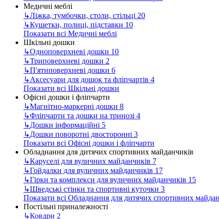
Медичні меблі
↳
Ліжка, тумбочки, столи, стільці
20
↳
Кушетки, полиці, підставки
10
Показати всі Медичні меблі
Шкільні дошки
↳
Одноповерхневі дошки
10
↳
Триповерхневі дошки
2
↳
П'ятиповерхневі дошки
6
↳
Аксесуари для дощок та фліпчартів
4
Показати всі Шкільні дошки
Офісні дошки і фліпчарти
↳
Магнітно-маркерні дошки
8
↳
Фліпчарти та дошки на тринозі
4
↳
Дошки інформаційні
5
↳
Дошки поворотні двосторонні
3
Показати всі Офісні дошки і фліпчарти
Обладнання для дитячих спортивних майданчиків
↳
Каруселі для вуличних майданчиків
7
↳
Гойдалки для вуличних майданчиків
17
↳
Гірки та комплекси для вуличних майданчиків
15
↳
Шведські стінки та спортивні куточки
3
Показати всі Обладнання для дитячих спортивних майда
Постільні приналежності
↳
Ковдри
2