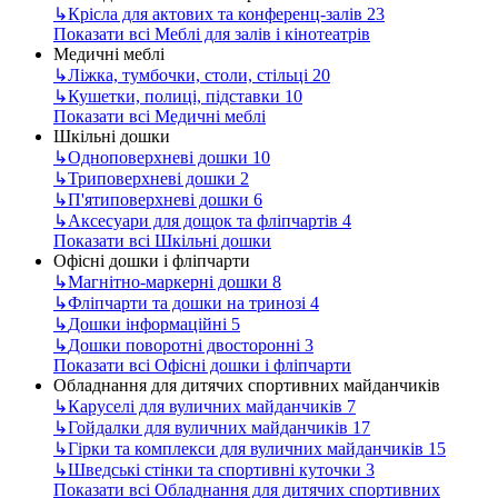
↳
Крісла для актових та конференц-залів
23
Показати всі Меблі для залів і кінотеатрів
Медичні меблі
↳
Ліжка, тумбочки, столи, стільці
20
↳
Кушетки, полиці, підставки
10
Показати всі Медичні меблі
Шкільні дошки
↳
Одноповерхневі дошки
10
↳
Триповерхневі дошки
2
↳
П'ятиповерхневі дошки
6
↳
Аксесуари для дощок та фліпчартів
4
Показати всі Шкільні дошки
Офісні дошки і фліпчарти
↳
Магнітно-маркерні дошки
8
↳
Фліпчарти та дошки на тринозі
4
↳
Дошки інформаційні
5
↳
Дошки поворотні двосторонні
3
Показати всі Офісні дошки і фліпчарти
Обладнання для дитячих спортивних майданчиків
↳
Каруселі для вуличних майданчиків
7
↳
Гойдалки для вуличних майданчиків
17
↳
Гірки та комплекси для вуличних майданчиків
15
↳
Шведські стінки та спортивні куточки
3
Показати всі Обладнання для дитячих спортивних