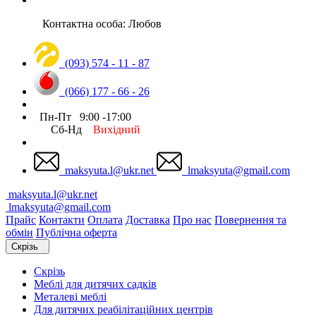
Контактна особа: Любов
(093) 574 - 11 - 87
(066) 177 - 66 - 26
Пн-Пт 9:00 -17:00
Сб-Нд
Вихідний
maksyuta.l@ukr.net
lmaksyuta@gmail.com
maksyuta.l@ukr.net
lmaksyuta@gmail.com
Прайс
Контакти
Оплата
Доставка
Про нас
Повернення та
обмін
Публічна оферта
Скрізь
Скрізь
Меблі для дитячих садків
Металеві меблі
Для дитячих реабілітаційних центрів