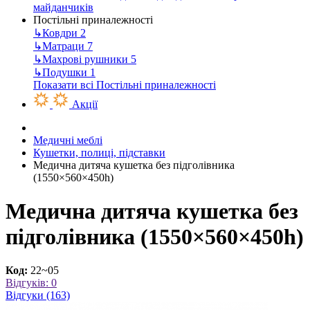
майданчиків
Постільні приналежності
↳
Ковдри
2
↳
Матраци
7
↳
Махрові рушники
5
↳
Подушки
1
Показати всі Постільні приналежності
Акції
Медичні меблі
Кушетки, полиці, підставки
Медична дитяча кушетка без підголівника
(1550×560×450h)
Медична дитяча кушетка без
підголівника (1550×560×450h)
Код:
22~05
Відгуків: 0
Відгуки (163)