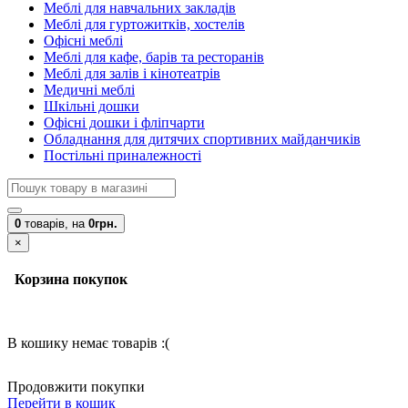
Меблі для навчальних закладів
Меблі для гуртожитків, хостелів
Офісні меблі
Меблі для кафе, барів та ресторанів
Меблі для залів і кінотеатрів
Медичні меблі
Шкільні дошки
Офісні дошки і фліпчарти
Обладнання для дитячих спортивних майданчиків
Постільні приналежності
0
товарів,
на
0грн.
×
Корзина покупок
В кошику немає товарів :(
Продовжити покупки
Перейти в кошик