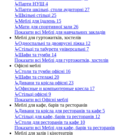
↳
Парти НУШ
4
↳
Парти шкільні, столи аудиторні
27
↳
Шкільні стільці
25
↳
Меблі для їдалень
15
↳
Мати для спортивної зали
26
Показати всі Меблі для навчальних закладів
Меблі для гуртожитків, хостелів
↳
Односпальні та двоярусні ліжка
12
↳
Стільці та табурети універсальні
7
↳
Шафи та тумби
14
Показати всі Меблі для гуртожитків, хостелів
Офісні меблі
↳
Столи та тумби офісні
16
↳
Шафи та стелажі
20
↳
Дивани та крісла офісні
23
↳
Офисные и компьютерные кресла
17
↳
Стільці офісні
9
Показати всі Офісні меблі
Меблі для кафе, барів та ресторанів
↳
Дивани та крісла для ресторанів та кафе
5
↳
Стільці для кафе, барів та ресторанів
12
↳
Столи для ресторанів та кафе
10
Показати всі Меблі для кафе, барів та ресторанів
Меблі для залів і кінотеатрів