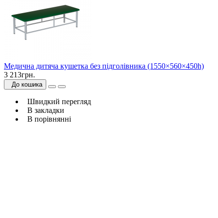
Медична дитяча кушетка без підголівника (1550×560×450h)
3 213грн.
До кошика
Швидкий перегляд
В закладки
В порівнянні