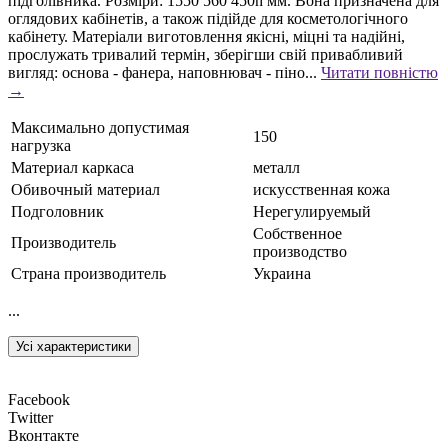
підголівника. Розміри: 1550 560 450h мм. Вона призначена для
оглядових кабінетів, а також підійде для косметологічного
кабінету. Матеріали виготовлення якісні, міцні та надійні,
прослужать тривалий термін, зберігши свій привабливий
вигляд: основа - фанера, наповнювач - піно...
Читати повністю
→
Максимально допустимая
150
нагрузка
Материал каркаса
металл
Обивочный материал
искусственная кожа
Подголовник
Нерегулируемый
Собственное
Производитель
производство
Страна производитель
Украина
...
Усі характеристики
Facebook
Twitter
Вконтакте