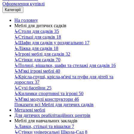
Оформлення купівлі
Категорії
На головну
Меблі для дитячих садків
↳
Столи для садків
35
↳
Стільці для садків
18
↳
Шафи для садків у роздягальню
17
↳
Ліжка для садків
18
↳
Ігрові меблі для садків
32
↳
Стінки для садків
70
↳
Полиці, вішалки, шафи та стелажі для садків
16
↳
М'які ігрові меблі
40
↳
Крісла-груші, крісла-м'ячі та пуфи для дітей та
дорослих
37
↳
Сухі басейни
25
↳
Килимки спортивні та ігрові
50
↳
М'які модулі конструктори
46
Показати всі Меблі для дитячих садків
Металеві меблі
Для дитячих реабілітаційних центрів
Меблі для навчальних закладів
↳
Лавки, стільці та вішалки
7
↳
Стінки універсальні Школа-Сад
8