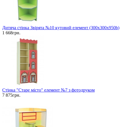
Дитяча стінка Звірята №10 кутовий елемент (300х300х950h)
1 668грн.
Стінка "Старе місто" елемент №7 з фотодруком
7 875грн.