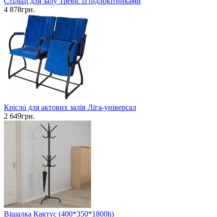
Стільці для залу Тревіс із підлокітниками
4 878грн.
Крісло для актових залів Ліга-універсал
2 649грн.
Вішалка Кактус (400*350*1800h)