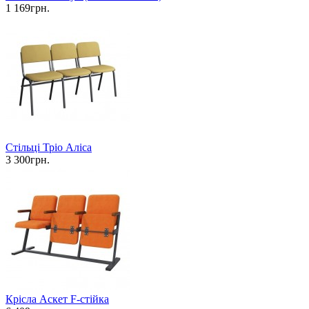
1 169грн.
Стільці Тріо Аліса
3 300грн.
Крісла Аскет F-стійка