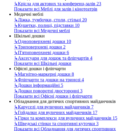
↳
Крісла для актових та конференц-залів
23
Показати всі Меблі для залів і кінотеатрів
Медичні меблі
↳
Ліжка, тумбочки, столи, стільці
20
↳
Кушетки, полиці, підставки
10
Показати всі Медичні меблі
Шкільні дошки
↳
Одноповерхневі дошки
10
↳
Триповерхневі дошки
2
↳
П'ятиповерхневі дошки
6
↳
Аксесуари для дощок та фліпчартів
4
Показати всі Шкільні дошки
Офісні дошки і фліпчарти
↳
Магнітно-маркерні дошки
8
↳
Фліпчарти та дошки на тринозі
4
↳
Дошки інформаційні
5
↳
Дошки поворотні двосторонні
3
Показати всі Офісні дошки і фліпчарти
Обладнання для дитячих спортивних майданчиків
↳
Каруселі для вуличних майданчиків
7
↳
Гойдалки для вуличних майданчиків
17
↳
Гірки та комплекси для вуличних майданчиків
15
↳
Шведські стінки та спортивні куточки
3
Показати всі Обладнання для дитячих спортивних