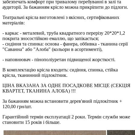
забезпечать комфорт при тривалому перебуванні в залі та
аудиторії. За бажанням крісло можна прикріпити до підлоги.
Театральні крісла виготовлені з якісних, сертифікованих
матеріалів:
- каркас - металевий, труба квадратного перерізу 20*20*1,2
покрита зносостійкою емаллю, що запікається;
- сидіння та спинка: основа - фанера, оббивка - тканина серії
"Саванна" або "Алоба" (кольори в асортименті),
- наповнювач - пінополіуретан підвищеної жорсткості.
В комплектацію крісла входить: сидіння, спинка, стійка
крісла, тканинний підлокітник.
ЦІНА ВКАЗАНА ЗА ОДНЕ ПОСАДКОВЕ МІСЦЕ (СЕКЦІЯ
КВАРТЕТ, ТКАНИНА АЛОБА) !!!
За бажанням можна встановити дерев'яний підлокітник +
120,00 грн/шт.
Гарантійний термін експлуатації 2 роки. Термін служби може
становити 15 років і більше.