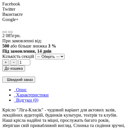
Facebook
Twitter
Вконтакте
Google+
2 085грн.
При замовленні від:
500
або більше знижка
3 %
Під замовлення, 14 днів
Кількість секцій
+
−
До кошика
Швидкий заказ
Опис
Характеристики
Відгуки (0)
Крісло "Ліга-Класік" - чудовий варіант для актових залів,
лекційних аудиторій, будинків культури, театрів та клубів.
Наші крісла надійні та міцні, прослужать багато років,
зберігши свій привабливий вигляд. Спинка та сидіння зручні,