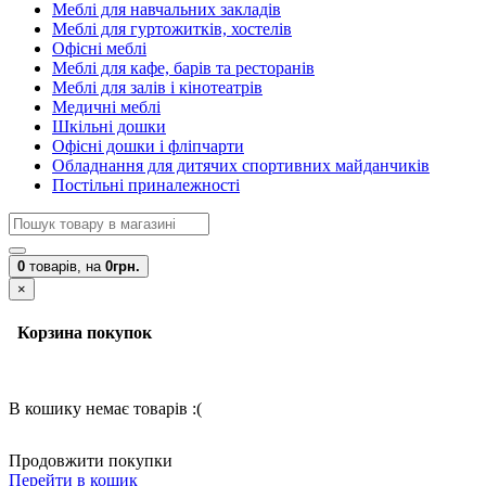
Меблі для навчальних закладів
Меблі для гуртожитків, хостелів
Офісні меблі
Меблі для кафе, барів та ресторанів
Меблі для залів і кінотеатрів
Медичні меблі
Шкільні дошки
Офісні дошки і фліпчарти
Обладнання для дитячих спортивних майданчиків
Постільні приналежності
0
товарів,
на
0грн.
×
Корзина покупок
В кошику немає товарів :(
Продовжити покупки
Перейти в кошик