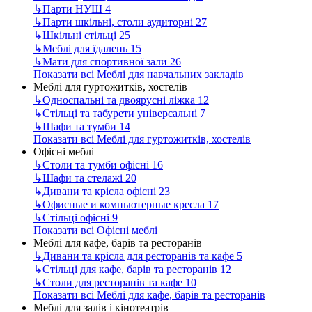
↳
Парти НУШ
4
↳
Парти шкільні, столи аудиторні
27
↳
Шкільні стільці
25
↳
Меблі для їдалень
15
↳
Мати для спортивної зали
26
Показати всі Меблі для навчальних закладів
Меблі для гуртожитків, хостелів
↳
Односпальні та двоярусні ліжка
12
↳
Стільці та табурети універсальні
7
↳
Шафи та тумби
14
Показати всі Меблі для гуртожитків, хостелів
Офісні меблі
↳
Столи та тумби офісні
16
↳
Шафи та стелажі
20
↳
Дивани та крісла офісні
23
↳
Офисные и компьютерные кресла
17
↳
Стільці офісні
9
Показати всі Офісні меблі
Меблі для кафе, барів та ресторанів
↳
Дивани та крісла для ресторанів та кафе
5
↳
Стільці для кафе, барів та ресторанів
12
↳
Столи для ресторанів та кафе
10
Показати всі Меблі для кафе, барів та ресторанів
Меблі для залів і кінотеатрів