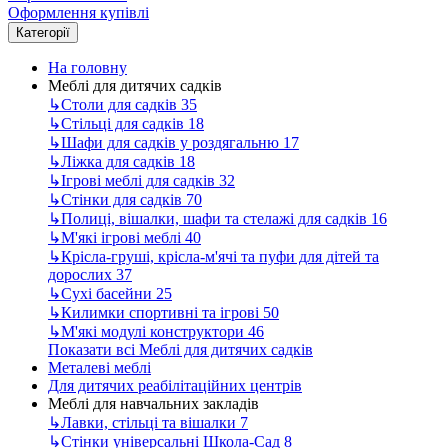
Оформлення купівлі
Категорії
На головну
Меблі для дитячих садків
↳
Столи для садків
35
↳
Стільці для садків
18
↳
Шафи для садків у роздягальню
17
↳
Ліжка для садків
18
↳
Ігрові меблі для садків
32
↳
Стінки для садків
70
↳
Полиці, вішалки, шафи та стелажі для садків
16
↳
М'які ігрові меблі
40
↳
Крісла-груші, крісла-м'ячі та пуфи для дітей та
дорослих
37
↳
Сухі басейни
25
↳
Килимки спортивні та ігрові
50
↳
М'які модулі конструктори
46
Показати всі Меблі для дитячих садків
Металеві меблі
Для дитячих реабілітаційних центрів
Меблі для навчальних закладів
↳
Лавки, стільці та вішалки
7
↳
Стінки універсальні Школа-Сад
8