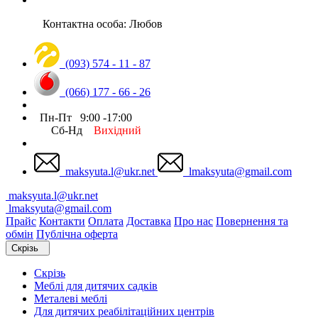
Контактна особа: Любов
(093) 574 - 11 - 87
(066) 177 - 66 - 26
Пн-Пт 9:00 -17:00
Сб-Нд
Вихідний
maksyuta.l@ukr.net
lmaksyuta@gmail.com
maksyuta.l@ukr.net
lmaksyuta@gmail.com
Прайс
Контакти
Оплата
Доставка
Про нас
Повернення та
обмін
Публічна оферта
Скрізь
Скрізь
Меблі для дитячих садків
Металеві меблі
Для дитячих реабілітаційних центрів