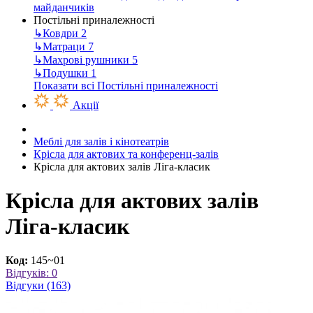
майданчиків
Постільні приналежності
↳
Ковдри
2
↳
Матраци
7
↳
Махрові рушники
5
↳
Подушки
1
Показати всі Постільні приналежності
Акції
Меблі для залів і кінотеатрів
Крісла для актових та конференц-залів
Крісла для актових залів Ліга-класик
Крісла для актових залів
Ліга-класик
Код:
145~01
Відгуків: 0
Відгуки (163)