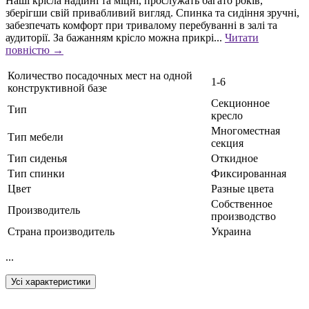
Наші крісла надійні та міцні, прослужать багато років,
зберігши свій привабливий вигляд. Спинка та сидіння зручні,
забезпечать комфорт при тривалому перебуванні в залі та
аудиторії. За бажанням крісло можна прикрі...
Читати
повністю →
Количество посадочных мест на одной
1-6
конструктивной базе
Секционное
Тип
кресло
Многоместная
Тип мебели
секция
Тип сиденья
Откидное
Тип спинки
Фиксированная
Цвет
Разные цвета
Собственное
Производитель
производство
Страна производитель
Украина
...
Усі характеристики