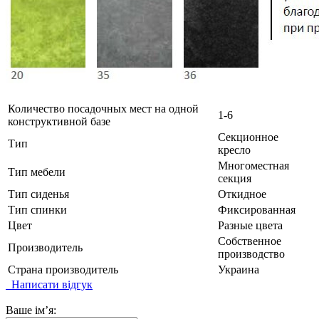
Количество посадочных мест на одной
1-6
конструктивной базе
Секционное
Тип
кресло
Многоместная
Тип мебели
секция
Тип сиденья
Откидное
Тип спинки
Фиксированная
Цвет
Разные цвета
Собственное
Производитель
производство
Страна производитель
Украина
Написати відгук
Ваше ім’я: