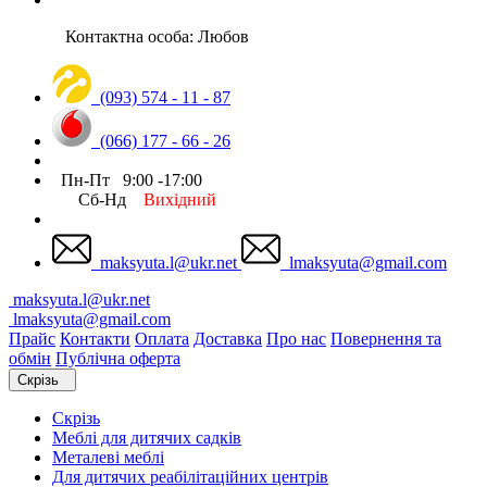
Контактна особа: Любов
(093) 574 - 11 - 87
(066) 177 - 66 - 26
Пн-Пт 9:00 -17:00
Сб-Нд
Вихідний
maksyuta.l@ukr.net
lmaksyuta@gmail.com
maksyuta.l@ukr.net
lmaksyuta@gmail.com
Прайс
Контакти
Оплата
Доставка
Про нас
Повернення та
обмін
Публічна оферта
Скрізь
Скрізь
Меблі для дитячих садків
Металеві меблі
Для дитячих реабілітаційних центрів