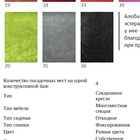
Количество посадочных мест на одной
4
конструктивной базе
Секционное
Тип
кресло
Многоместная
Тип мебели
секция
Тип сиденья
Откидное
Тип спинки
Фиксированная
Цвет
Разные цвета
Собственное