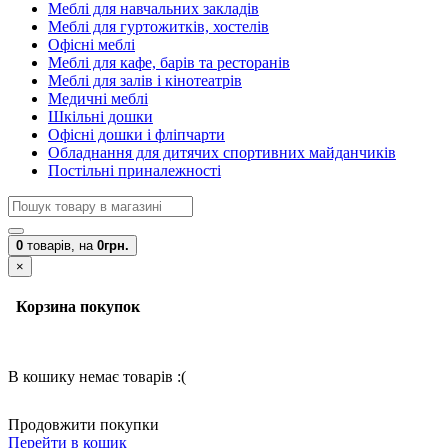
Меблі для навчальних закладів
Меблі для гуртожитків, хостелів
Офісні меблі
Меблі для кафе, барів та ресторанів
Меблі для залів і кінотеатрів
Медичні меблі
Шкільні дошки
Офісні дошки і фліпчарти
Обладнання для дитячих спортивних майданчиків
Постільні приналежності
0
товарів,
на
0грн.
×
Корзина покупок
В кошику немає товарів :(
Продовжити покупки
Перейти в кошик