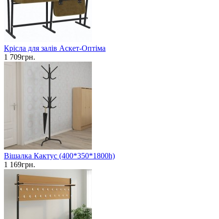
Крісла для залів Аскет-Оптіма
1 709грн.
Вішалка Кактус (400*350*1800h)
1 169грн.