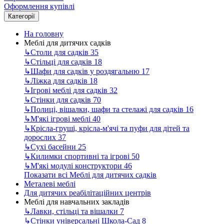
Оформлення купівлі
Категорії
На головну
Меблі для дитячих садків
↳
Столи для садків
35
↳
Стільці для садків
18
↳
Шафи для садків у роздягальню
17
↳
Ліжка для садків
18
↳
Ігрові меблі для садків
32
↳
Стінки для садків
70
↳
Полиці, вішалки, шафи та стелажі для садків
16
↳
М'які ігрові меблі
40
↳
Крісла-груші, крісла-м'ячі та пуфи для дітей та
дорослих
37
↳
Сухі басейни
25
↳
Килимки спортивні та ігрові
50
↳
М'які модулі конструктори
46
Показати всі Меблі для дитячих садків
Металеві меблі
Для дитячих реабілітаційних центрів
Меблі для навчальних закладів
↳
Лавки, стільці та вішалки
7
↳
Стінки універсальні Школа-Сад
8