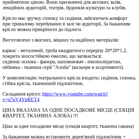
прийнятною ціною. Вони призначені для актових залів,
лекційних аудиторій, театрів, будинків культури та клубів.
Крісло має зручну спинку та сидіння, забезпечать комфорт
при тривалому перебуванні в залі чи аудиторії. За бажанням
крісло можна прикріпити до підлоги.
Виготовлено з якісних, міцних та надійних матеріалів:
каркас - металевий, труба квадратного перерізу 20*20*1.2,
покрита зносостійкою емаллю, що запікається;
сидіння: основа - фанера, наповнювач - пінополіуретан,
оббивка - тканина серії "Алоба" (кольори в асортименті).
У комплектацію театрального крісла входить: сидіння, спинка,
стійка крісла, тканинний підлокітник.
Складання крісел:
https://www.youtube.com/watch?
v=q7uV4YpRET4
ЦІНА ВКАЗАНА ЗА ОДНЕ ПОСАДКОВЕ МІСЦЕ (СЕКЦІЯ
КВАРТЕТ, ТКАНИНА АЛОБА) !!!
Ціна за одне посадкове місце (секція квартет, тканина савана)
За бажанням можна встановити дерев'яний підлокітник +