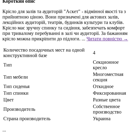
Короткий опис
Крісло для залів та аудиторій "Аскет" - відмінної якості та з
прийнятною ціною. Вони призначені для актових залів,
лекційних аудиторій, театрів, будинків культури та клубів.
Крісло має зручну спинку та сидіння, забезпечать комфорт
при тривалому перебуванні в залі чи аудиторії. За бажанням
крісло можна прикріпити до підлоги. ...
Читати повністю →
Количество посадочных мест на одной
4
конструктивной базе
Секционное
Тип
кресло
Многоместная
Тип мебели
секция
Тип сиденья
Откидное
Тип спинки
Фиксированная
Цвет
Разные цвета
Собственное
Производитель
производство
Страна производитель
Украина
...