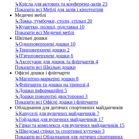
↳
Крісла для актових та конференц-залів
23
Показати всі Меблі для залів і кінотеатрів
Медичні меблі
↳
Ліжка, тумбочки, столи, стільці
20
↳
Кушетки, полиці, підставки
10
Показати всі Медичні меблі
Шкільні дошки
↳
Одноповерхневі дошки
10
↳
Триповерхневі дошки
2
↳
П'ятиповерхневі дошки
6
↳
Аксесуари для дощок та фліпчартів
4
Показати всі Шкільні дошки
Офісні дошки і фліпчарти
↳
Магнітно-маркерні дошки
8
↳
Фліпчарти та дошки на тринозі
4
↳
Дошки інформаційні
5
↳
Дошки поворотні двосторонні
3
Показати всі Офісні дошки і фліпчарти
Обладнання для дитячих спортивних майданчиків
↳
Каруселі для вуличних майданчиків
7
↳
Гойдалки для вуличних майданчиків
17
↳
Гірки та комплекси для вуличних майданчиків
15
↳
Шведські стінки та спортивні куточки
3
Показати всі Обладнання для дитячих спортивних