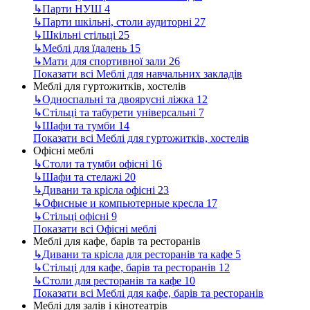
↳
Парти НУШ
4
↳
Парти шкільні, столи аудиторні
27
↳
Шкільні стільці
25
↳
Меблі для їдалень
15
↳
Мати для спортивної зали
26
Показати всі Меблі для навчальних закладів
Меблі для гуртожитків, хостелів
↳
Односпальні та двоярусні ліжка
12
↳
Стільці та табурети універсальні
7
↳
Шафи та тумби
14
Показати всі Меблі для гуртожитків, хостелів
Офісні меблі
↳
Столи та тумби офісні
16
↳
Шафи та стелажі
20
↳
Дивани та крісла офісні
23
↳
Офисные и компьютерные кресла
17
↳
Стільці офісні
9
Показати всі Офісні меблі
Меблі для кафе, барів та ресторанів
↳
Дивани та крісла для ресторанів та кафе
5
↳
Стільці для кафе, барів та ресторанів
12
↳
Столи для ресторанів та кафе
10
Показати всі Меблі для кафе, барів та ресторанів
Меблі для залів і кінотеатрів