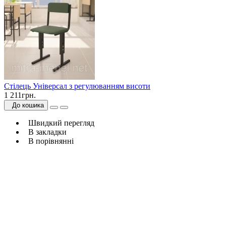
Стілець Універсал з регулюванням висоти
1 211грн.
До кошика
Швидкий перегляд
В закладки
В порівнянні