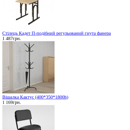
Стілець Кадет П-подібний регульований гнута фанера
1 487грн.
Вішалка Кактус (400*350*1800h)
1 169грн.