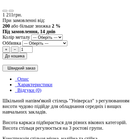
1 211грн.
При замовленні від:
200
або більше знижка
2 %
Під замовлення, 14 днів
Колір металу
Оббивка
+
−
До кошика
Швидкий заказ
Опис
Характеристики
Відгуки (0)
Шкільний напівм'який стілець "Універсал" з регулюванням
висоти чудово підійде для обладнання середніх і вищих
навчальних закладів.
Висота каркаса підбирається для різних вікових категорій.
Висота стільця регулюється на 3 ростові групи.
Конструкція стільця міцна, надійна та стійка.