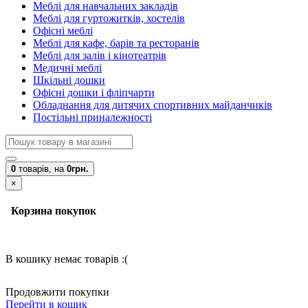
Меблі для навчальних закладів
Меблі для гуртожитків, хостелів
Офісні меблі
Меблі для кафе, барів та ресторанів
Меблі для залів і кінотеатрів
Медичні меблі
Шкільні дошки
Офісні дошки і фліпчарти
Обладнання для дитячих спортивних майданчиків
Постільні приналежності
0
товарів,
на
0грн.
×
Корзина покупок
В кошику немає товарів :(
Продовжити покупки
Перейти в кошик