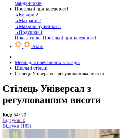
майданчиків
Постільні приналежності
↳
Ковдри
2
↳
Матраци
7
↳
Махрові рушники
5
↳
Подушки
1
Показати всі Постільні приналежності
Акції
Меблі для навчальних закладів
Шкільні стільці
Стілець Універсал з регулюванням висоти
Стілець Універсал з
регулюванням висоти
Код:
54~20
Відгуків: 0
Відгуки (163)