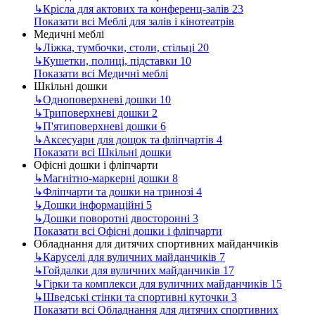
↳
Крісла для актових та конференц-залів
23
Показати всі Меблі для залів і кінотеатрів
Медичні меблі
↳
Ліжка, тумбочки, столи, стільці
20
↳
Кушетки, полиці, підставки
10
Показати всі Медичні меблі
Шкільні дошки
↳
Одноповерхневі дошки
10
↳
Триповерхневі дошки
2
↳
П'ятиповерхневі дошки
6
↳
Аксесуари для дощок та фліпчартів
4
Показати всі Шкільні дошки
Офісні дошки і фліпчарти
↳
Магнітно-маркерні дошки
8
↳
Фліпчарти та дошки на тринозі
4
↳
Дошки інформаційні
5
↳
Дошки поворотні двосторонні
3
Показати всі Офісні дошки і фліпчарти
Обладнання для дитячих спортивних майданчиків
↳
Каруселі для вуличних майданчиків
7
↳
Гойдалки для вуличних майданчиків
17
↳
Гірки та комплекси для вуличних майданчиків
15
↳
Шведські стінки та спортивні куточки
3
Показати всі Обладнання для дитячих спортивних