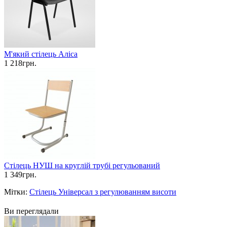
М'який стілець Аліса
1 218грн.
Стілець НУШ на круглій трубі регульований
1 349грн.
Мітки:
Стілець Універсал з регулюванням висоти
Ви переглядали