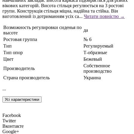
навчальних закладів. Висота каркаса підбирається для різних
вікових категорій. Висота стільця регулюється на 3 ростові
групи. Конструкція стільця міцна, надійна та стійка. Він
виготовлений із дотриманням усіх са...
Читати повністю →
Возможность регулировки сиденья по
да
высоте
Ростовая группа
№ 6
Тип
Регулируемый
Тип опор
Т-образные
Цвет
Бежевый
Собственное
Производитель
производство
Страна производитель
Украина
...
Усі характеристики
Facebook
Twitter
Вконтакте
Google+