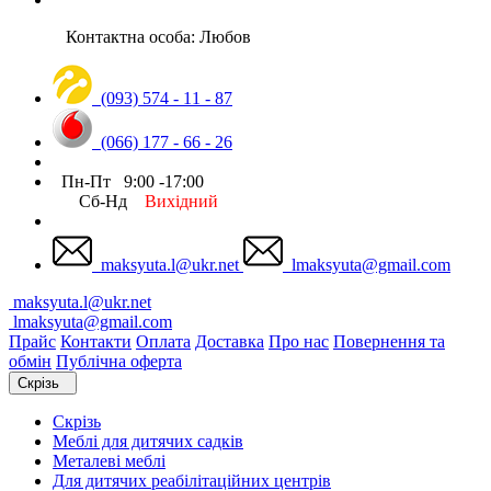
Контактна особа: Любов
(093) 574 - 11 - 87
(066) 177 - 66 - 26
Пн-Пт 9:00 -17:00
Сб-Нд
Вихідний
maksyuta.l@ukr.net
lmaksyuta@gmail.com
maksyuta.l@ukr.net
lmaksyuta@gmail.com
Прайс
Контакти
Оплата
Доставка
Про нас
Повернення та
обмін
Публічна оферта
Скрізь
Скрізь
Меблі для дитячих садків
Металеві меблі
Для дитячих реабілітаційних центрів