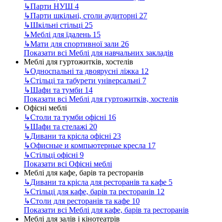
↳
Парти НУШ
4
↳
Парти шкільні, столи аудиторні
27
↳
Шкільні стільці
25
↳
Меблі для їдалень
15
↳
Мати для спортивної зали
26
Показати всі Меблі для навчальних закладів
Меблі для гуртожитків, хостелів
↳
Односпальні та двоярусні ліжка
12
↳
Стільці та табурети універсальні
7
↳
Шафи та тумби
14
Показати всі Меблі для гуртожитків, хостелів
Офісні меблі
↳
Столи та тумби офісні
16
↳
Шафи та стелажі
20
↳
Дивани та крісла офісні
23
↳
Офисные и компьютерные кресла
17
↳
Стільці офісні
9
Показати всі Офісні меблі
Меблі для кафе, барів та ресторанів
↳
Дивани та крісла для ресторанів та кафе
5
↳
Стільці для кафе, барів та ресторанів
12
↳
Столи для ресторанів та кафе
10
Показати всі Меблі для кафе, барів та ресторанів
Меблі для залів і кінотеатрів