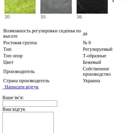
Возможность регулировки сиденья по
да
высоте
Ростовая группа
№ 6
Тип
Регулируемый
Тип опор
Т-образные
Цвет
Бежевый
Собственное
Производитель
производство
Страна производитель
Украина
Написати відгук
Ваше ім’я:
Ваш відгук