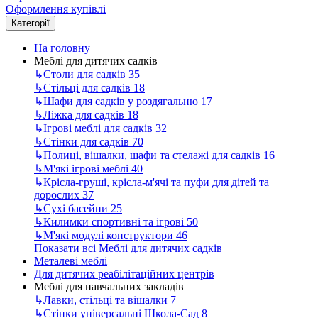
Оформлення купівлі
Категорії
На головну
Меблі для дитячих садків
↳
Столи для садків
35
↳
Стільці для садків
18
↳
Шафи для садків у роздягальню
17
↳
Ліжка для садків
18
↳
Ігрові меблі для садків
32
↳
Стінки для садків
70
↳
Полиці, вішалки, шафи та стелажі для садків
16
↳
М'які ігрові меблі
40
↳
Крісла-груші, крісла-м'ячі та пуфи для дітей та
дорослих
37
↳
Сухі басейни
25
↳
Килимки спортивні та ігрові
50
↳
М'які модулі конструктори
46
Показати всі Меблі для дитячих садків
Металеві меблі
Для дитячих реабілітаційних центрів
Меблі для навчальних закладів
↳
Лавки, стільці та вішалки
7
↳
Стінки універсальні Школа-Сад
8