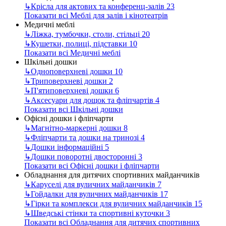
↳
Крісла для актових та конференц-залів
23
Показати всі Меблі для залів і кінотеатрів
Медичні меблі
↳
Ліжка, тумбочки, столи, стільці
20
↳
Кушетки, полиці, підставки
10
Показати всі Медичні меблі
Шкільні дошки
↳
Одноповерхневі дошки
10
↳
Триповерхневі дошки
2
↳
П'ятиповерхневі дошки
6
↳
Аксесуари для дощок та фліпчартів
4
Показати всі Шкільні дошки
Офісні дошки і фліпчарти
↳
Магнітно-маркерні дошки
8
↳
Фліпчарти та дошки на тринозі
4
↳
Дошки інформаційні
5
↳
Дошки поворотні двосторонні
3
Показати всі Офісні дошки і фліпчарти
Обладнання для дитячих спортивних майданчиків
↳
Каруселі для вуличних майданчиків
7
↳
Гойдалки для вуличних майданчиків
17
↳
Гірки та комплекси для вуличних майданчиків
15
↳
Шведські стінки та спортивні куточки
3
Показати всі Обладнання для дитячих спортивних