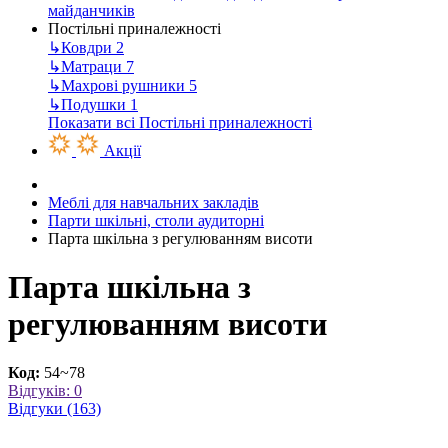
майданчиків
Постільні приналежності
↳
Ковдри
2
↳
Матраци
7
↳
Махрові рушники
5
↳
Подушки
1
Показати всі Постільні приналежності
Акції
Меблі для навчальних закладів
Парти шкільні, столи аудиторні
Парта шкільна з регулюванням висоти
Парта шкільна з
регулюванням висоти
Код:
54~78
Відгуків: 0
Відгуки (163)