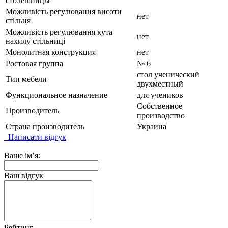
столешницы
Можливість регулювання висоти
нет
стільця
Можливість регулювання кута
нет
нахилу стільниці
Монолитная конструкция
нет
Ростовая группа
№ 6
стол ученический
Тип мебели
двухместный
Функциональное назначение
для учеников
Собственное
Производитель
производство
Страна производитель
Украина
Написати відгук
Ваше ім’я:
Ваш відгук
Рейтинг