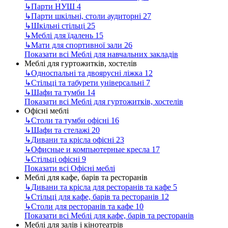
↳
Парти НУШ
4
↳
Парти шкільні, столи аудиторні
27
↳
Шкільні стільці
25
↳
Меблі для їдалень
15
↳
Мати для спортивної зали
26
Показати всі Меблі для навчальних закладів
Меблі для гуртожитків, хостелів
↳
Односпальні та двоярусні ліжка
12
↳
Стільці та табурети універсальні
7
↳
Шафи та тумби
14
Показати всі Меблі для гуртожитків, хостелів
Офісні меблі
↳
Столи та тумби офісні
16
↳
Шафи та стелажі
20
↳
Дивани та крісла офісні
23
↳
Офисные и компьютерные кресла
17
↳
Стільці офісні
9
Показати всі Офісні меблі
Меблі для кафе, барів та ресторанів
↳
Дивани та крісла для ресторанів та кафе
5
↳
Стільці для кафе, барів та ресторанів
12
↳
Столи для ресторанів та кафе
10
Показати всі Меблі для кафе, барів та ресторанів
Меблі для залів і кінотеатрів