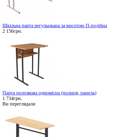
Шкільна парта регульована за висотою П-подібна
2 156грн.
Парта полозкова одномісна (полиця, панель)
1 734грн.
Ви переглядали