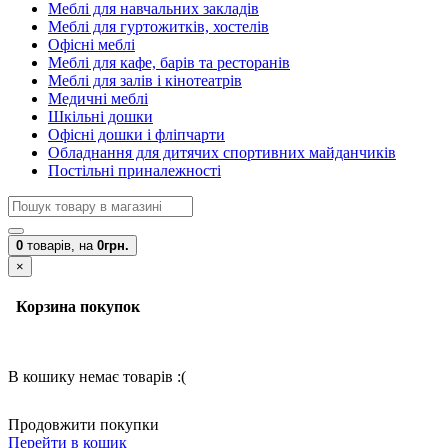
Меблі для навчальних закладів
Меблі для гуртожитків, хостелів
Офісні меблі
Меблі для кафе, барів та ресторанів
Меблі для залів і кінотеатрів
Медичні меблі
Шкільні дошки
Офісні дошки і фліпчарти
Обладнання для дитячих спортивних майданчиків
Постільні приналежності
0
товарів,
на
0грн.
×
Корзина покупок
В кошику немає товарів :(
Продовжити покупки
Перейти в кошик