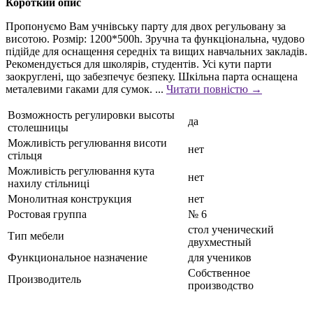
Короткий опис
Пропонуємо Вам учнівську парту для двох регульовану за
висотою. Розмір: 1200*500h. Зручна та функціональна, чудово
підійде для оснащення середніх та вищих навчальних закладів.
Рекомендується для школярів, студентів. Усі кути парти
заокруглені, що забезпечує безпеку. Шкільна парта оснащена
металевими гаками для сумок. ...
Читати повністю →
Возможность регулировки высоты
да
столешницы
Можливість регулювання висоти
нет
стільця
Можливість регулювання кута
нет
нахилу стільниці
Монолитная конструкция
нет
Ростовая группа
№ 6
стол ученический
Тип мебели
двухместный
Функциональное назначение
для учеников
Собственное
Производитель
производство
...