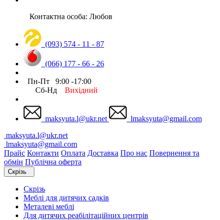
Контактна особа: Любов
(093) 574 - 11 - 87
(066) 177 - 66 - 26
Пн-Пт 9:00 -17:00
Сб-Нд
Вихідний
maksyuta.l@ukr.net
lmaksyuta@gmail.com
maksyuta.l@ukr.net
lmaksyuta@gmail.com
Прайс
Контакти
Оплата
Доставка
Про нас
Повернення та
обмін
Публічна оферта
Скрізь
Скрізь
Меблі для дитячих садків
Металеві меблі
Для дитячих реабілітаційних центрів