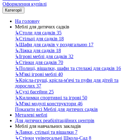
Оформлення купівлі
Категорії
На головну
Меблі для дитячих садків
↳
Столи для садків
35
↳
Стільці для садків
18
↳
Шафи для садків у роздягальню
17
↳
Ліжка для садків
18
↳
Ігрові меблі для садків
32
↳
Стінки для садків
70
↳
Полиці, вішалки, шафи та стелажі для садків
16
↳
М'які ігрові меблі
40
↳
Крісла-груші, крісла-м'ячі та пуфи для дітей та
дорослих
37
↳
Сухі басейни
25
↳
Килимки спортивні та ігрові
50
↳
М'які модулі конструктори
46
Показати всі Меблі для дитячих садків
Металеві меблі
Для дитячих реабілітаційних центрів
Меблі для навчальних закладів
↳
Лавки, стільці та вішалки
7
↳
Стінки універсальні Школа-Сад
8