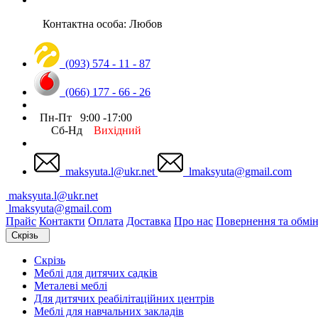
Контактна особа: Любов
(093) 574 - 11 - 87
(066) 177 - 66 - 26
Пн-Пт 9:00 -17:00
Сб-Нд
Вихідний
maksyuta.l@ukr.net
lmaksyuta@gmail.com
maksyuta.l@ukr.net
lmaksyuta@gmail.com
Прайс
Контакти
Оплата
Доставка
Про нас
Повернення та обмі
Скрізь
Скрізь
Меблі для дитячих садків
Металеві меблі
Для дитячих реабілітаційних центрів
Меблі для навчальних закладів