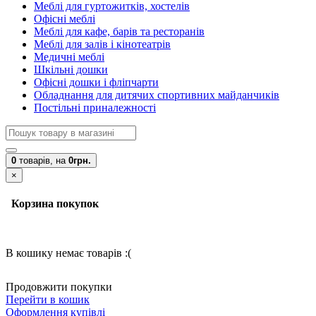
Меблі для гуртожитків, хостелів
Офісні меблі
Меблі для кафе, барів та ресторанів
Меблі для залів і кінотеатрів
Медичні меблі
Шкільні дошки
Офісні дошки і фліпчарти
Обладнання для дитячих спортивних майданчиків
Постільні приналежності
0
товарів,
на
0грн.
×
Корзина покупок
В кошику немає товарів :(
Продовжити покупки
Перейти в кошик
Оформлення купівлі