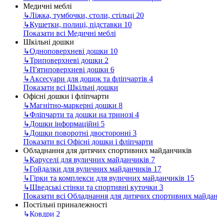
Медичні меблі
↳
Ліжка, тумбочки, столи, стільці
20
↳
Кушетки, полиці, підставки
10
Показати всі Медичні меблі
Шкільні дошки
↳
Одноповерхневі дошки
10
↳
Триповерхневі дошки
2
↳
П'ятиповерхневі дошки
6
↳
Аксесуари для дощок та фліпчартів
4
Показати всі Шкільні дошки
Офісні дошки і фліпчарти
↳
Магнітно-маркерні дошки
8
↳
Фліпчарти та дошки на тринозі
4
↳
Дошки інформаційні
5
↳
Дошки поворотні двосторонні
3
Показати всі Офісні дошки і фліпчарти
Обладнання для дитячих спортивних майданчиків
↳
Каруселі для вуличних майданчиків
7
↳
Гойдалки для вуличних майданчиків
17
↳
Гірки та комплекси для вуличних майданчиків
15
↳
Шведські стінки та спортивні куточки
3
Показати всі Обладнання для дитячих спортивних майда
Постільні приналежності
↳
Ковдри
2