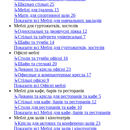
↳
Шкільні стільці
25
↳
Меблі для їдалень
15
↳
Мати для спортивної зали
26
Показати всі Меблі для навчальних закладів
Меблі для гуртожитків, хостелів
↳
Односпальні та двоярусні ліжка
12
↳
Стільці та табурети універсальні
7
↳
Шафи та тумби
14
Показати всі Меблі для гуртожитків, хостелів
Офісні меблі
↳
Столи та тумби офісні
16
↳
Шафи та стелажі
20
↳
Дивани та крісла офісні
23
↳
Офисные и компьютерные кресла
17
↳
Стільці офісні
9
Показати всі Офісні меблі
Меблі для кафе, барів та ресторанів
↳
Дивани та крісла для ресторанів та кафе
5
↳
Стільці для кафе, барів та ресторанів
12
↳
Столи для ресторанів та кафе
10
Показати всі Меблі для кафе, барів та ресторанів
Меблі для залів і кінотеатрів
↳
Крісла для актових та конференц-залів
23
Показати всі Меблі для залів і кінотеатрів