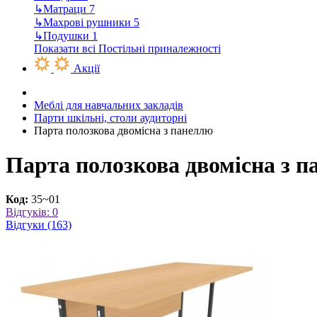
↳
Матраци
7
↳
Махрові рушники
5
↳
Подушки
1
Показати всі Постільні приналежності
Акції
Меблі для навчальних закладів
Парти шкільні, столи аудиторні
Парта полозкова двомісна з панеллю
Парта полозкова двомісна з 
Код:
35~01
Відгуків: 0
Відгуки (163)