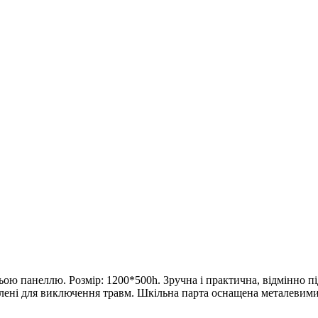
ою панеллю. Розмір: 1200*500h. Зручна і практична, відмінно пі
углені для виключення травм. Шкільна парта оснащена металевими