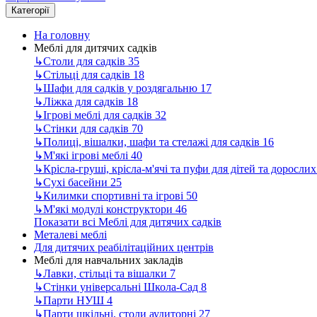
Категорії
На головну
Меблі для дитячих садків
↳
Столи для садків
35
↳
Стільці для садків
18
↳
Шафи для садків у роздягальню
17
↳
Ліжка для садків
18
↳
Ігрові меблі для садків
32
↳
Стінки для садків
70
↳
Полиці, вішалки, шафи та стелажі для садків
16
↳
М'які ігрові меблі
40
↳
Крісла-груші, крісла-м'ячі та пуфи для дітей та доросли
↳
Сухі басейни
25
↳
Килимки спортивні та ігрові
50
↳
М'які модулі конструктори
46
Показати всі Меблі для дитячих садків
Металеві меблі
Для дитячих реабілітаційних центрів
Меблі для навчальних закладів
↳
Лавки, стільці та вішалки
7
↳
Стінки універсальні Школа-Сад
8
↳
Парти НУШ
4
↳
Парти шкільні, столи аудиторні
27