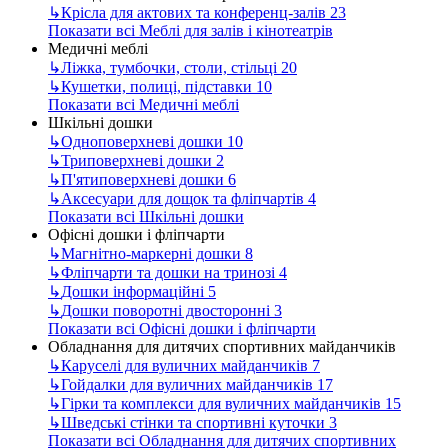
↳
Крісла для актових та конференц-залів
23
Показати всі Меблі для залів і кінотеатрів
Медичні меблі
↳
Ліжка, тумбочки, столи, стільці
20
↳
Кушетки, полиці, підставки
10
Показати всі Медичні меблі
Шкільні дошки
↳
Одноповерхневі дошки
10
↳
Триповерхневі дошки
2
↳
П'ятиповерхневі дошки
6
↳
Аксесуари для дощок та фліпчартів
4
Показати всі Шкільні дошки
Офісні дошки і фліпчарти
↳
Магнітно-маркерні дошки
8
↳
Фліпчарти та дошки на тринозі
4
↳
Дошки інформаційні
5
↳
Дошки поворотні двосторонні
3
Показати всі Офісні дошки і фліпчарти
Обладнання для дитячих спортивних майданчиків
↳
Каруселі для вуличних майданчиків
7
↳
Гойдалки для вуличних майданчиків
17
↳
Гірки та комплекси для вуличних майданчиків
15
↳
Шведські стінки та спортивні куточки
3
Показати всі Обладнання для дитячих спортивних