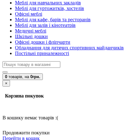
Меблі для навчальних закладів
Меблі для гуртожитків, хостелів
Офісні меблі
Меблі для кафе, барів та ресторанів
Меблі для залів і кінотеатрів
Медичні меблі
Шкільні дошки
Офісні дошки і фліпчарти
Обладнання для дитячих спортивних майданчиків
Постільні приналежності
0
товарів,
на
0грн.
×
Корзина покупок
В кошику немає товарів :(
Продовжити покупки
Перейти в кошик