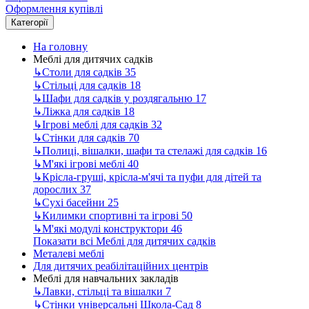
Оформлення купівлі
Категорії
На головну
Меблі для дитячих садків
↳
Столи для садків
35
↳
Стільці для садків
18
↳
Шафи для садків у роздягальню
17
↳
Ліжка для садків
18
↳
Ігрові меблі для садків
32
↳
Стінки для садків
70
↳
Полиці, вішалки, шафи та стелажі для садків
16
↳
М'які ігрові меблі
40
↳
Крісла-груші, крісла-м'ячі та пуфи для дітей та
дорослих
37
↳
Сухі басейни
25
↳
Килимки спортивні та ігрові
50
↳
М'які модулі конструктори
46
Показати всі Меблі для дитячих садків
Металеві меблі
Для дитячих реабілітаційних центрів
Меблі для навчальних закладів
↳
Лавки, стільці та вішалки
7
↳
Стінки універсальні Школа-Сад
8