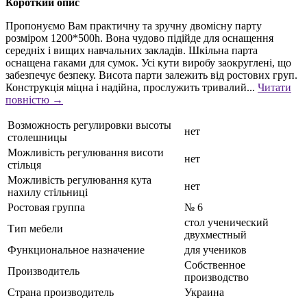
Короткий опис
Пропонуємо Вам практичну та зручну двомісну парту
розміром 1200*500h. Вона чудово підійде для оснащення
середніх і вищих навчальних закладів. Шкільна парта
оснащена гаками для сумок. Усі кути виробу заокруглені, що
забезпечує безпеку. Висота парти залежить від ростових груп.
Конструкція міцна і надійна, прослужить тривалий...
Читати
повністю →
Возможность регулировки высоты
нет
столешницы
Можливість регулювання висоти
нет
стільця
Можливість регулювання кута
нет
нахилу стільниці
Ростовая группа
№ 6
стол ученический
Тип мебели
двухместный
Функциональное назначение
для учеников
Собственное
Производитель
производство
Страна производитель
Украина