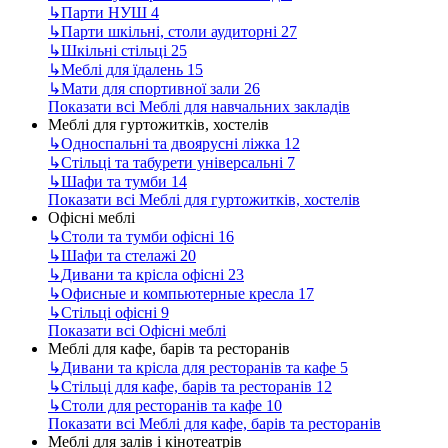
↳
Парти НУШ
4
↳
Парти шкільні, столи аудиторні
27
↳
Шкільні стільці
25
↳
Меблі для їдалень
15
↳
Мати для спортивної зали
26
Показати всі Меблі для навчальних закладів
Меблі для гуртожитків, хостелів
↳
Односпальні та двоярусні ліжка
12
↳
Стільці та табурети універсальні
7
↳
Шафи та тумби
14
Показати всі Меблі для гуртожитків, хостелів
Офісні меблі
↳
Столи та тумби офісні
16
↳
Шафи та стелажі
20
↳
Дивани та крісла офісні
23
↳
Офисные и компьютерные кресла
17
↳
Стільці офісні
9
Показати всі Офісні меблі
Меблі для кафе, барів та ресторанів
↳
Дивани та крісла для ресторанів та кафе
5
↳
Стільці для кафе, барів та ресторанів
12
↳
Столи для ресторанів та кафе
10
Показати всі Меблі для кафе, барів та ресторанів
Меблі для залів і кінотеатрів