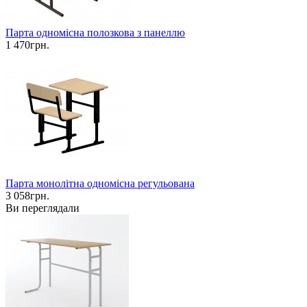
Парта одномісна полозкова з панеллю
1 470грн.
Парта монолітна одномісна регульована
3 058грн.
Ви переглядали