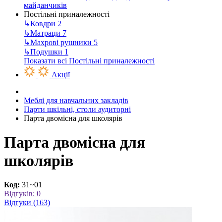
майданчиків
Постільні приналежності
↳
Ковдри
2
↳
Матраци
7
↳
Махрові рушники
5
↳
Подушки
1
Показати всі Постільні приналежності
Акції
Меблі для навчальних закладів
Парти шкільні, столи аудиторні
Парта двомісна для школярів
Парта двомісна для
школярів
Код:
31~01
Відгуків: 0
Відгуки (163)