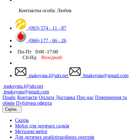
Контактна особа: Любов
(093) 574 - 11 - 87
(066) 177 - 66 - 26
Пн-Пт 9:00 -17:00
Сб-Нд
Вихідний
maksyuta.l@ukr.net
lmaksyuta@gmail.com
maksyuta.l@ukr.net
lmaksyuta@gmail.com
Прайс
Контакти
Оплата
Доставка
Про нас
Повернення та
обмін
Публічна оферта
Скрізь
Скрізь
Меблі для дитячих садків
Металеві меблі
Для дитячих реабілітаційних центрів