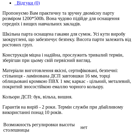
Відгуки (0)
Пропонуємо Вам практичну та зручну двомісну парту
розміром 1200*500h. Вона чудово підійде для оснащення
середніх і вищих навчальних закладів.
Шкільна парта оснащена гаками для сумок. Усі кути виробу
заокруглені, що забезпечує безпеку. Висота парти залежить від
ростових груп.
Конструкція міцна і надійна, прослужить тривалий термін,
зберігши при цьому свій первісний вигляд.
Матеріали виготовлення якісні, сертифіковані, безпечні:
стільниця - ламінована ДСП завтовшки 16 мм, торці
облицьовані кромкою ПВХ 1 мм; каркас - цільний, металевий,
покритий зносостійкою емаллю чорного кольору.
Кольори ДСП: бук, вільха, вишня.
Гарантія на виріб - 2 роки. Термін служби при дбайливому
використанні понад 10 років.
Возможность регулировки высоты
нет
столешницы