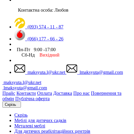
Контактна особа: Любов
(093) 574 - 11 - 87
(066) 177 - 66 - 26
Пн-Пт 9:00 -17:00
Сб-Нд
Вихідний
maksyuta.l@ukr.net
lmaksyuta@gmail.com
maksyuta.l@ukr.net
lmaksyuta@gmail.com
Прайс
Контакти
Оплата
Доставка
Про нас
Повернення та
обмін
Публічна оферта
Скрізь
Скрізь
Меблі для дитячих садків
Металеві меблі
Для дитячих реабілітаційних центрів