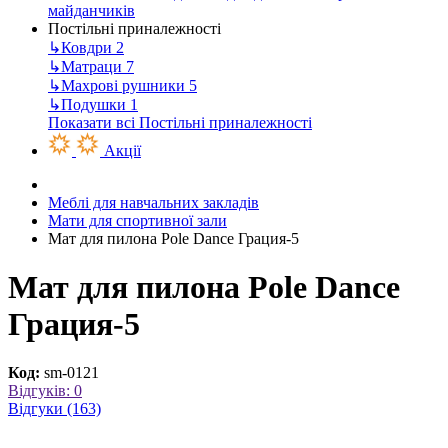
майданчиків
Постільні приналежності
↳
Ковдри
2
↳
Матраци
7
↳
Махрові рушники
5
↳
Подушки
1
Показати всі Постільні приналежності
Акції
Меблі для навчальних закладів
Мати для спортивної зали
Мат для пилона Pole Dаnce Грация-5
Мат для пилона Pole Dаnce
Грация-5
Код:
sm-0121
Відгуків: 0
Відгуки (163)