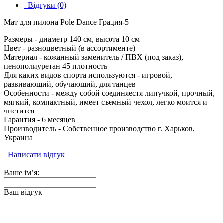
Відгуки (0)
Мат для пилона Pole Dаnce Грация-5
Размеры - диаметр 140 см, высота 10 см
Цвет - разноцветный (в ассортименте)
Материал - кожанный заменитель / ПВХ (под заказ),
пенополиуретан 45 плотность
Для каких видов спорта используются - игровой,
развивающий, обучающий, для танцев
Особенности - между собой соединяестя липучкой, прочный,
мягкий, компактный, имеет съемный чехол, легко моится и
чистится
Гарантия - 6 месяцев
Производитель - Собственное производство г. Харьков,
Украина
Написати відгук
Ваше ім’я:
Ваш відгук