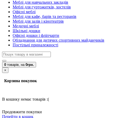
Меблі для навчальних закладів
Меблі для гуртожитків, хостелів
Офісні меблі
Меблі для кафе, барів та ресторанів
Меблі для залів і кінотеатрів
Медичні меблі
Шкільні дошки
Офісні дошки і фліпчарти
Обладнання для дитячих спортивних майданчиків
Постільні приналежності
0
товарів,
на
0грн.
×
Корзина покупок
В кошику немає товарів :(
Продовжити покупки
Перейти в кошик