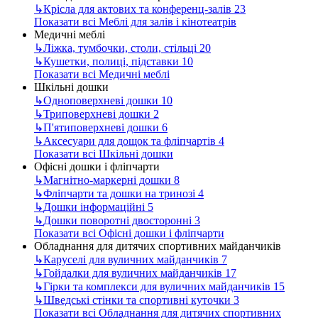
↳
Крісла для актових та конференц-залів
23
Показати всі Меблі для залів і кінотеатрів
Медичні меблі
↳
Ліжка, тумбочки, столи, стільці
20
↳
Кушетки, полиці, підставки
10
Показати всі Медичні меблі
Шкільні дошки
↳
Одноповерхневі дошки
10
↳
Триповерхневі дошки
2
↳
П'ятиповерхневі дошки
6
↳
Аксесуари для дощок та фліпчартів
4
Показати всі Шкільні дошки
Офісні дошки і фліпчарти
↳
Магнітно-маркерні дошки
8
↳
Фліпчарти та дошки на тринозі
4
↳
Дошки інформаційні
5
↳
Дошки поворотні двосторонні
3
Показати всі Офісні дошки і фліпчарти
Обладнання для дитячих спортивних майданчиків
↳
Каруселі для вуличних майданчиків
7
↳
Гойдалки для вуличних майданчиків
17
↳
Гірки та комплекси для вуличних майданчиків
15
↳
Шведські стінки та спортивні куточки
3
Показати всі Обладнання для дитячих спортивних