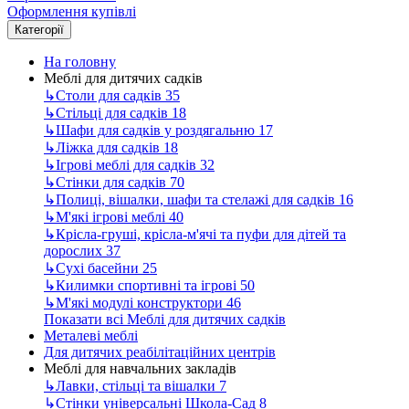
Оформлення купівлі
Категорії
На головну
Меблі для дитячих садків
↳
Столи для садків
35
↳
Стільці для садків
18
↳
Шафи для садків у роздягальню
17
↳
Ліжка для садків
18
↳
Ігрові меблі для садків
32
↳
Стінки для садків
70
↳
Полиці, вішалки, шафи та стелажі для садків
16
↳
М'які ігрові меблі
40
↳
Крісла-груші, крісла-м'ячі та пуфи для дітей та
дорослих
37
↳
Сухі басейни
25
↳
Килимки спортивні та ігрові
50
↳
М'які модулі конструктори
46
Показати всі Меблі для дитячих садків
Металеві меблі
Для дитячих реабілітаційних центрів
Меблі для навчальних закладів
↳
Лавки, стільці та вішалки
7
↳
Стінки універсальні Школа-Сад
8