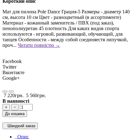
Короткий опис
Мат для пилона Pole Dаnce Грация-5 Размеры - диаметр 140
см, высота 10 см Цвет - разноцветный (в ассортименте)
Материал - кожанный заменитель / ПВХ (под заказ),
пенополиуретан 45 плотность Для каких видов спорта
используются - игровой, развивающий, обучающий, для
танцев Особенности - между собой соединяестя липучкой,
проч...
Читати повністю →
Facebook
Twitter
Вконтакте
Google+
7 220грн.
5 560грн.
В наявності
+
−
До кошика
Швидкий заказ
Опис