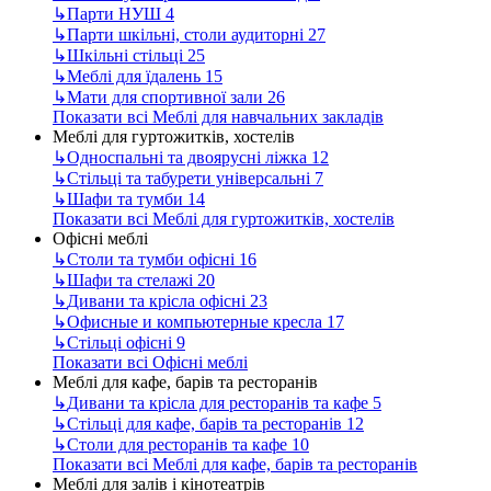
↳
Парти НУШ
4
↳
Парти шкільні, столи аудиторні
27
↳
Шкільні стільці
25
↳
Меблі для їдалень
15
↳
Мати для спортивної зали
26
Показати всі Меблі для навчальних закладів
Меблі для гуртожитків, хостелів
↳
Односпальні та двоярусні ліжка
12
↳
Стільці та табурети універсальні
7
↳
Шафи та тумби
14
Показати всі Меблі для гуртожитків, хостелів
Офісні меблі
↳
Столи та тумби офісні
16
↳
Шафи та стелажі
20
↳
Дивани та крісла офісні
23
↳
Офисные и компьютерные кресла
17
↳
Стільці офісні
9
Показати всі Офісні меблі
Меблі для кафе, барів та ресторанів
↳
Дивани та крісла для ресторанів та кафе
5
↳
Стільці для кафе, барів та ресторанів
12
↳
Столи для ресторанів та кафе
10
Показати всі Меблі для кафе, барів та ресторанів
Меблі для залів і кінотеатрів