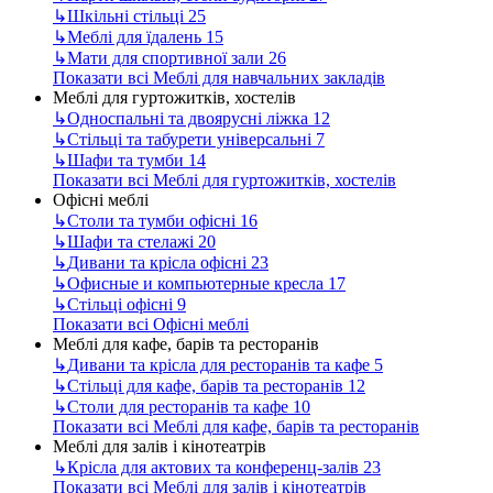
↳
Шкільні стільці
25
↳
Меблі для їдалень
15
↳
Мати для спортивної зали
26
Показати всі Меблі для навчальних закладів
Меблі для гуртожитків, хостелів
↳
Односпальні та двоярусні ліжка
12
↳
Стільці та табурети універсальні
7
↳
Шафи та тумби
14
Показати всі Меблі для гуртожитків, хостелів
Офісні меблі
↳
Столи та тумби офісні
16
↳
Шафи та стелажі
20
↳
Дивани та крісла офісні
23
↳
Офисные и компьютерные кресла
17
↳
Стільці офісні
9
Показати всі Офісні меблі
Меблі для кафе, барів та ресторанів
↳
Дивани та крісла для ресторанів та кафе
5
↳
Стільці для кафе, барів та ресторанів
12
↳
Столи для ресторанів та кафе
10
Показати всі Меблі для кафе, барів та ресторанів
Меблі для залів і кінотеатрів
↳
Крісла для актових та конференц-залів
23
Показати всі Меблі для залів і кінотеатрів