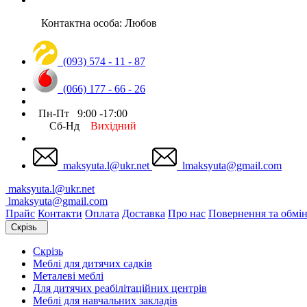
Контактна особа: Любов
(093) 574 - 11 - 87
(066) 177 - 66 - 26
Пн-Пт 9:00 -17:00
Сб-Нд
Вихідний
maksyuta.l@ukr.net
lmaksyuta@gmail.com
maksyuta.l@ukr.net
lmaksyuta@gmail.com
Прайс
Контакти
Оплата
Доставка
Про нас
Повернення та обмі
Скрізь
Скрізь
Меблі для дитячих садків
Металеві меблі
Для дитячих реабілітаційних центрів
Меблі для навчальних закладів