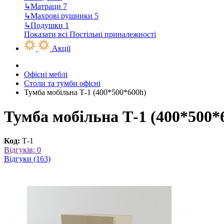
↳
Матраци
7
↳
Махрові рушники
5
↳
Подушки
1
Показати всі Постільні приналежності
Акції
Офісні меблі
Столи та тумби офісні
Тумба мобільна Т-1 (400*500*600h)
Тумба мобільна Т-1 (400*500*
Код:
Т-1
Відгуків: 0
Відгуки (163)