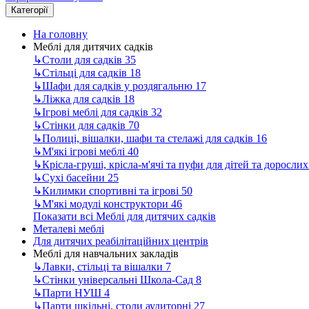
Категорії
На головну
Меблі для дитячих садків
↳
Столи для садків
35
↳
Стільці для садків
18
↳
Шафи для садків у роздягальню
17
↳
Ліжка для садків
18
↳
Ігрові меблі для садків
32
↳
Стінки для садків
70
↳
Полиці, вішалки, шафи та стелажі для садків
16
↳
М'які ігрові меблі
40
↳
Крісла-груші, крісла-м'ячі та пуфи для дітей та доросли
↳
Сухі басейни
25
↳
Килимки спортивні та ігрові
50
↳
М'які модулі конструктори
46
Показати всі Меблі для дитячих садків
Металеві меблі
Для дитячих реабілітаційних центрів
Меблі для навчальних закладів
↳
Лавки, стільці та вішалки
7
↳
Стінки універсальні Школа-Сад
8
↳
Парти НУШ
4
↳
Парти шкільні, столи аудиторні
27