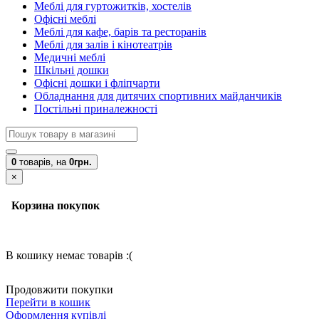
Меблі для гуртожитків, хостелів
Офісні меблі
Меблі для кафе, барів та ресторанів
Меблі для залів і кінотеатрів
Медичні меблі
Шкільні дошки
Офісні дошки і фліпчарти
Обладнання для дитячих спортивних майданчиків
Постільні приналежності
0
товарів,
на
0грн.
×
Корзина покупок
В кошику немає товарів :(
Продовжити покупки
Перейти в кошик
Оформлення купівлі