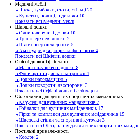
Медичні меблі
↳
Ліжка, тумбочки, столи, стільці
20
↳
Кушетки, полиці, підставки
10
Показати всі Медичні меблі
Шкільні дошки
↳
Одноповерхневі дошки
10
↳
Триповерхневі дошки
2
↳
П'ятиповерхневі дошки
6
↳
Аксесуари для дощок та фліпчартів
4
Показати всі Шкільні дошки
Офісні дошки і фліпчарти
↳
Магнітно-маркерні дошки
8
↳
Фліпчарти та дошки на тринозі
4
↳
Дошки інформаційні
5
↳
Дошки поворотні двосторонні
3
Показати всі Офісні дошки і фліпчарти
Обладнання для дитячих спортивних майданчиків
↳
Каруселі для вуличних майданчиків
7
↳
Гойдалки для вуличних майданчиків
17
↳
Гірки та комплекси для вуличних майданчиків
15
↳
Шведські стінки та спортивні куточки
3
Показати всі Обладнання для дитячих спортивних майда
Постільні приналежності
↳
Ковдри
2