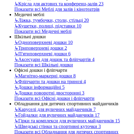
↳
Крісла для актових та конференц-залів
23
Показати всі Меблі для залів і кінотеатрів
Медичні меблі
↳
Ліжка, тумбочки, столи, стільці
20
↳
Кушетки, полиці, підставки
10
Показати всі Медичні меблі
Шкільні дошки
↳
Одноповерхневі дошки
10
↳
Триповерхневі дошки
2
↳
П'ятиповерхневі дошки
6
↳
Аксесуари для дощок та фліпчартів
4
Показати всі Шкільні дошки
Офісні дошки і фліпчарти
↳
Магнітно-маркерні дошки
8
↳
Фліпчарти та дошки на тринозі
4
↳
Дошки інформаційні
5
↳
Дошки поворотні двосторонні
3
Показати всі Офісні дошки і фліпчарти
Обладнання для дитячих спортивних майданчиків
↳
Каруселі для вуличних майданчиків
7
↳
Гойдалки для вуличних майданчиків
17
↳
Гірки та комплекси для вуличних майданчиків
15
↳
Шведські стінки та спортивні куточки
3
Показати всі Обладнання для дитячих спортивних