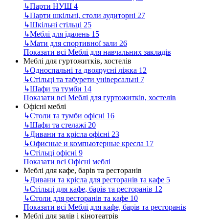
↳
Парти НУШ
4
↳
Парти шкільні, столи аудиторні
27
↳
Шкільні стільці
25
↳
Меблі для їдалень
15
↳
Мати для спортивної зали
26
Показати всі Меблі для навчальних закладів
Меблі для гуртожитків, хостелів
↳
Односпальні та двоярусні ліжка
12
↳
Стільці та табурети універсальні
7
↳
Шафи та тумби
14
Показати всі Меблі для гуртожитків, хостелів
Офісні меблі
↳
Столи та тумби офісні
16
↳
Шафи та стелажі
20
↳
Дивани та крісла офісні
23
↳
Офисные и компьютерные кресла
17
↳
Стільці офісні
9
Показати всі Офісні меблі
Меблі для кафе, барів та ресторанів
↳
Дивани та крісла для ресторанів та кафе
5
↳
Стільці для кафе, барів та ресторанів
12
↳
Столи для ресторанів та кафе
10
Показати всі Меблі для кафе, барів та ресторанів
Меблі для залів і кінотеатрів