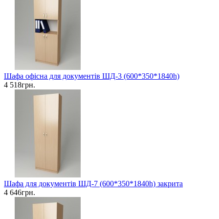
Шафа офісна для документів ШД-3 (600*350*1840h)
4 518грн.
Шафа для документів ШД-7 (600*350*1840h) закрита
4 646грн.