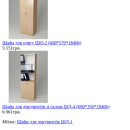
Шафа для одягу ШО-2 (600*570*1840h)
5 151грн.
Шафа для документів зі склом ШД-4 (600*350*1840h)
6 961грн.
Мітки:
Шафа для документів ШД-1