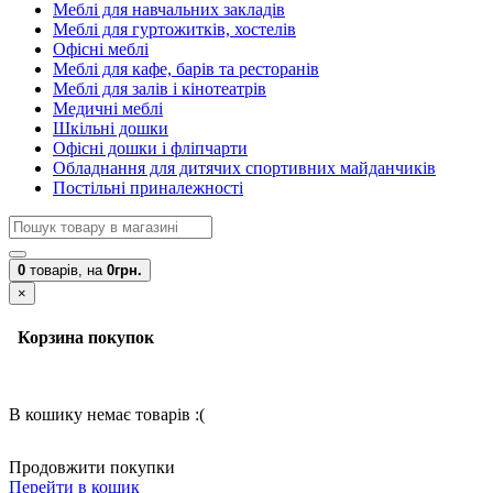
Меблі для навчальних закладів
Меблі для гуртожитків, хостелів
Офісні меблі
Меблі для кафе, барів та ресторанів
Меблі для залів і кінотеатрів
Медичні меблі
Шкільні дошки
Офісні дошки і фліпчарти
Обладнання для дитячих спортивних майданчиків
Постільні приналежності
0
товарів,
на
0грн.
×
Корзина покупок
В кошику немає товарів :(
Продовжити покупки
Перейти в кошик