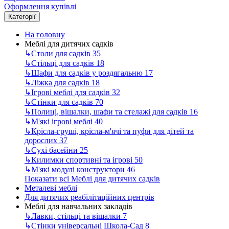
Оформлення купівлі
Категорії
На головну
Меблі для дитячих садків
↳
Столи для садків
35
↳
Стільці для садків
18
↳
Шафи для садків у роздягальню
17
↳
Ліжка для садків
18
↳
Ігрові меблі для садків
32
↳
Стінки для садків
70
↳
Полиці, вішалки, шафи та стелажі для садків
16
↳
М'які ігрові меблі
40
↳
Крісла-груші, крісла-м'ячі та пуфи для дітей та
дорослих
37
↳
Сухі басейни
25
↳
Килимки спортивні та ігрові
50
↳
М'які модулі конструктори
46
Показати всі Меблі для дитячих садків
Металеві меблі
Для дитячих реабілітаційних центрів
Меблі для навчальних закладів
↳
Лавки, стільці та вішалки
7
↳
Стінки універсальні Школа-Сад
8