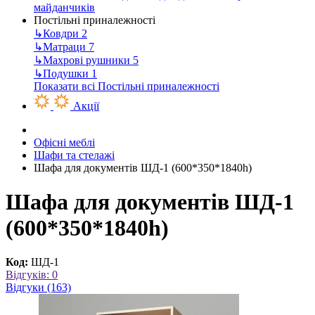
майданчиків
Постільні приналежності
↳
Ковдри
2
↳
Матраци
7
↳
Махрові рушники
5
↳
Подушки
1
Показати всі Постільні приналежності
Акції
Офісні меблі
Шафи та стелажі
Шафа для документів ШД-1 (600*350*1840h)
Шафа для документів ШД-1
(600*350*1840h)
Код:
ШД-1
Відгуків: 0
Відгуки (163)