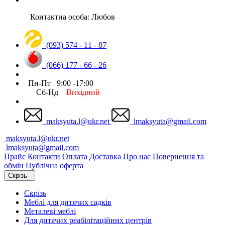
Контактна особа: Любов
(093) 574 - 11 - 87
(066) 177 - 66 - 26
Пн-Пт 9:00 -17:00
Сб-Нд
Вихідний
maksyuta.l@ukr.net
lmaksyuta@gmail.com
maksyuta.l@ukr.net
lmaksyuta@gmail.com
Прайс
Контакти
Оплата
Доставка
Про нас
Повернення та
обмін
Публічна оферта
Скрізь
Скрізь
Меблі для дитячих садків
Металеві меблі
Для дитячих реабілітаційних центрів