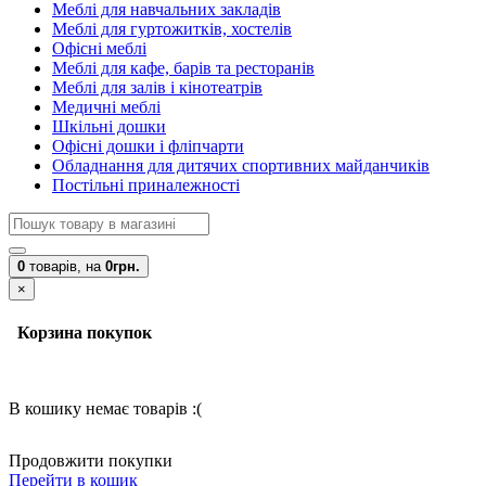
Меблі для навчальних закладів
Меблі для гуртожитків, хостелів
Офісні меблі
Меблі для кафе, барів та ресторанів
Меблі для залів і кінотеатрів
Медичні меблі
Шкільні дошки
Офісні дошки і фліпчарти
Обладнання для дитячих спортивних майданчиків
Постільні приналежності
0
товарів,
на
0грн.
×
Корзина покупок
В кошику немає товарів :(
Продовжити покупки
Перейти в кошик