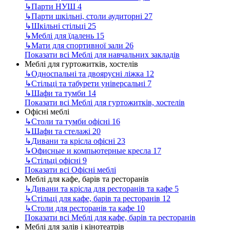
↳
Парти НУШ
4
↳
Парти шкільні, столи аудиторні
27
↳
Шкільні стільці
25
↳
Меблі для їдалень
15
↳
Мати для спортивної зали
26
Показати всі Меблі для навчальних закладів
Меблі для гуртожитків, хостелів
↳
Односпальні та двоярусні ліжка
12
↳
Стільці та табурети універсальні
7
↳
Шафи та тумби
14
Показати всі Меблі для гуртожитків, хостелів
Офісні меблі
↳
Столи та тумби офісні
16
↳
Шафи та стелажі
20
↳
Дивани та крісла офісні
23
↳
Офисные и компьютерные кресла
17
↳
Стільці офісні
9
Показати всі Офісні меблі
Меблі для кафе, барів та ресторанів
↳
Дивани та крісла для ресторанів та кафе
5
↳
Стільці для кафе, барів та ресторанів
12
↳
Столи для ресторанів та кафе
10
Показати всі Меблі для кафе, барів та ресторанів
Меблі для залів і кінотеатрів