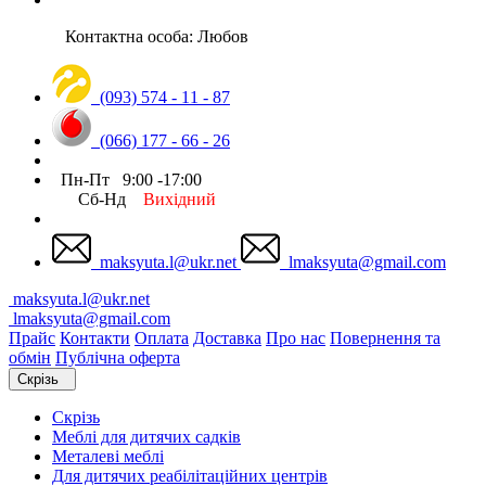
Контактна особа: Любов
(093) 574 - 11 - 87
(066) 177 - 66 - 26
Пн-Пт 9:00 -17:00
Сб-Нд
Вихідний
maksyuta.l@ukr.net
lmaksyuta@gmail.com
maksyuta.l@ukr.net
lmaksyuta@gmail.com
Прайс
Контакти
Оплата
Доставка
Про нас
Повернення та
обмін
Публічна оферта
Скрізь
Скрізь
Меблі для дитячих садків
Металеві меблі
Для дитячих реабілітаційних центрів