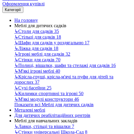
Оформлення купівлі
Категорії
На головну
Меблі для дитячих садків
↳
Столи для садків
35
↳
Стільці для садків
18
↳
Шафи для садків у роздягальню
17
↳
Ліжка для садків
18
↳
Ігрові меблі для садків
32
↳
Стінки для садків
70
↳
Полиці, вішалки, шафи та стелажі для садків
16
↳
М'які ігрові меблі
40
↳
Крісла-груші, крісла-м'ячі та пуфи для дітей та
дорослих
37
↳
Сухі басейни
25
↳
Килимки спортивні та ігрові
50
↳
М'які модулі конструктори
46
Показати всі Меблі для дитячих садків
Металеві меблі
Для дитячих реабілітаційних центрів
Меблі для навчальних закладів
↳
Лавки, стільці та вішалки
7
↳
Стінки універсальні Школа-Сад
8