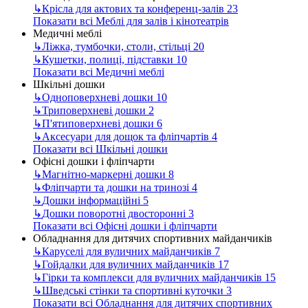
↳
Крісла для актових та конференц-залів
23
Показати всі Меблі для залів і кінотеатрів
Медичні меблі
↳
Ліжка, тумбочки, столи, стільці
20
↳
Кушетки, полиці, підставки
10
Показати всі Медичні меблі
Шкільні дошки
↳
Одноповерхневі дошки
10
↳
Триповерхневі дошки
2
↳
П'ятиповерхневі дошки
6
↳
Аксесуари для дощок та фліпчартів
4
Показати всі Шкільні дошки
Офісні дошки і фліпчарти
↳
Магнітно-маркерні дошки
8
↳
Фліпчарти та дошки на тринозі
4
↳
Дошки інформаційні
5
↳
Дошки поворотні двосторонні
3
Показати всі Офісні дошки і фліпчарти
Обладнання для дитячих спортивних майданчиків
↳
Каруселі для вуличних майданчиків
7
↳
Гойдалки для вуличних майданчиків
17
↳
Гірки та комплекси для вуличних майданчиків
15
↳
Шведські стінки та спортивні куточки
3
Показати всі Обладнання для дитячих спортивних