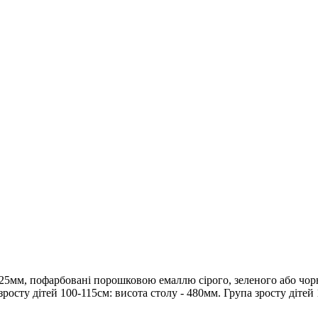
25мм, пофарбовані порошковою емаллю сірого, зеленого або чорн
росту дітей 100-115см: висота столу - 480мм. Група зросту дітей 1