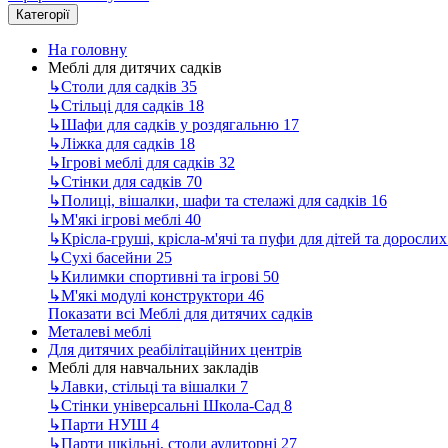
Категорії
На головну
Меблі для дитячих садків
↳
Столи для садків
35
↳
Стільці для садків
18
↳
Шафи для садків у роздягальню
17
↳
Ліжка для садків
18
↳
Ігрові меблі для садків
32
↳
Стінки для садків
70
↳
Полиці, вішалки, шафи та стелажі для садків
16
↳
М'які ігрові меблі
40
↳
Крісла-груші, крісла-м'ячі та пуфи для дітей та доросли
↳
Сухі басейни
25
↳
Килимки спортивні та ігрові
50
↳
М'які модулі конструктори
46
Показати всі Меблі для дитячих садків
Металеві меблі
Для дитячих реабілітаційних центрів
Меблі для навчальних закладів
↳
Лавки, стільці та вішалки
7
↳
Стінки універсальні Школа-Сад
8
↳
Парти НУШ
4
↳
Парти шкільні, столи аудиторні
27