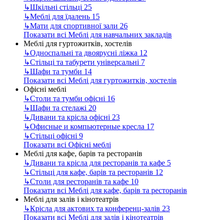
↳
Шкільні стільці
25
↳
Меблі для їдалень
15
↳
Мати для спортивної зали
26
Показати всі Меблі для навчальних закладів
Меблі для гуртожитків, хостелів
↳
Односпальні та двоярусні ліжка
12
↳
Стільці та табурети універсальні
7
↳
Шафи та тумби
14
Показати всі Меблі для гуртожитків, хостелів
Офісні меблі
↳
Столи та тумби офісні
16
↳
Шафи та стелажі
20
↳
Дивани та крісла офісні
23
↳
Офисные и компьютерные кресла
17
↳
Стільці офісні
9
Показати всі Офісні меблі
Меблі для кафе, барів та ресторанів
↳
Дивани та крісла для ресторанів та кафе
5
↳
Стільці для кафе, барів та ресторанів
12
↳
Столи для ресторанів та кафе
10
Показати всі Меблі для кафе, барів та ресторанів
Меблі для залів і кінотеатрів
↳
Крісла для актових та конференц-залів
23
Показати всі Меблі для залів і кінотеатрів