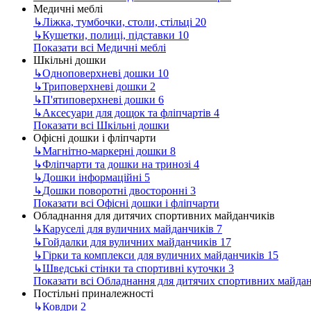
Медичні меблі
↳
Ліжка, тумбочки, столи, стільці
20
↳
Кушетки, полиці, підставки
10
Показати всі Медичні меблі
Шкільні дошки
↳
Одноповерхневі дошки
10
↳
Триповерхневі дошки
2
↳
П'ятиповерхневі дошки
6
↳
Аксесуари для дощок та фліпчартів
4
Показати всі Шкільні дошки
Офісні дошки і фліпчарти
↳
Магнітно-маркерні дошки
8
↳
Фліпчарти та дошки на тринозі
4
↳
Дошки інформаційні
5
↳
Дошки поворотні двосторонні
3
Показати всі Офісні дошки і фліпчарти
Обладнання для дитячих спортивних майданчиків
↳
Каруселі для вуличних майданчиків
7
↳
Гойдалки для вуличних майданчиків
17
↳
Гірки та комплекси для вуличних майданчиків
15
↳
Шведські стінки та спортивні куточки
3
Показати всі Обладнання для дитячих спортивних майда
Постільні приналежності
↳
Ковдри
2