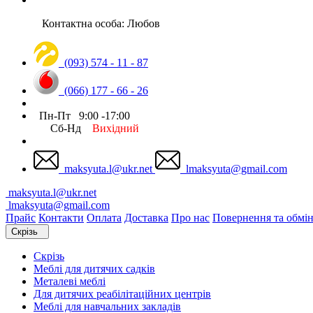
Контактна особа: Любов
(093) 574 - 11 - 87
(066) 177 - 66 - 26
Пн-Пт 9:00 -17:00
Сб-Нд
Вихідний
maksyuta.l@ukr.net
lmaksyuta@gmail.com
maksyuta.l@ukr.net
lmaksyuta@gmail.com
Прайс
Контакти
Оплата
Доставка
Про нас
Повернення та обмі
Скрізь
Скрізь
Меблі для дитячих садків
Металеві меблі
Для дитячих реабілітаційних центрів
Меблі для навчальних закладів