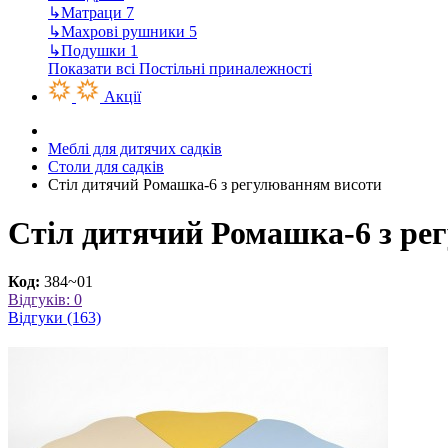
↳
Матраци
7
↳
Махрові рушники
5
↳
Подушки
1
Показати всі Постільні приналежності
Акції
Меблі для дитячих садків
Столи для садків
Стіл дитячий Ромашка-6 з регулюванням висоти
Стіл дитячий Ромашка-6 з ре
Код:
384~01
Відгуків: 0
Відгуки (163)