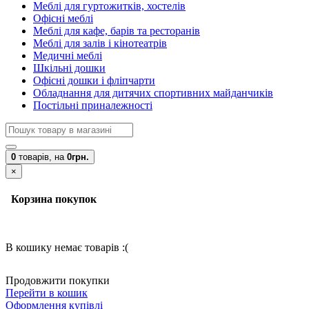
Меблі для гуртожитків, хостелів
Офісні меблі
Меблі для кафе, барів та ресторанів
Меблі для залів і кінотеатрів
Медичні меблі
Шкільні дошки
Офісні дошки і фліпчарти
Обладнання для дитячих спортивних майданчиків
Постільні приналежності
0
товарів,
на
0грн.
×
Корзина покупок
В кошику немає товарів :(
Продовжити покупки
Перейти в кошик
Оформлення купівлі