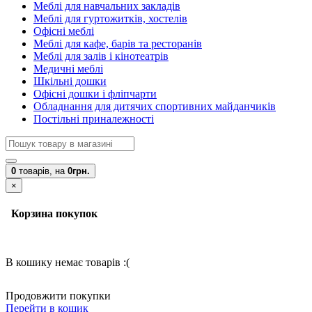
Меблі для навчальних закладів
Меблі для гуртожитків, хостелів
Офісні меблі
Меблі для кафе, барів та ресторанів
Меблі для залів і кінотеатрів
Медичні меблі
Шкільні дошки
Офісні дошки і фліпчарти
Обладнання для дитячих спортивних майданчиків
Постільні приналежності
0
товарів,
на
0грн.
×
Корзина покупок
В кошику немає товарів :(
Продовжити покупки
Перейти в кошик