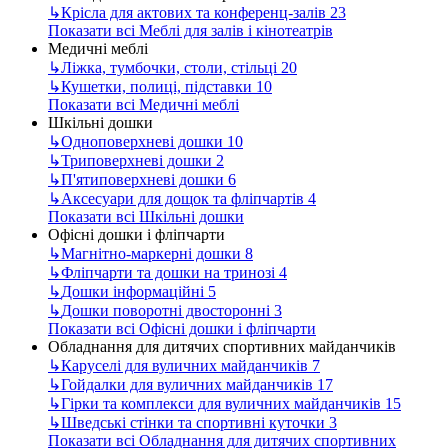
↳
Крісла для актових та конференц-залів
23
Показати всі Меблі для залів і кінотеатрів
Медичні меблі
↳
Ліжка, тумбочки, столи, стільці
20
↳
Кушетки, полиці, підставки
10
Показати всі Медичні меблі
Шкільні дошки
↳
Одноповерхневі дошки
10
↳
Триповерхневі дошки
2
↳
П'ятиповерхневі дошки
6
↳
Аксесуари для дощок та фліпчартів
4
Показати всі Шкільні дошки
Офісні дошки і фліпчарти
↳
Магнітно-маркерні дошки
8
↳
Фліпчарти та дошки на тринозі
4
↳
Дошки інформаційні
5
↳
Дошки поворотні двосторонні
3
Показати всі Офісні дошки і фліпчарти
Обладнання для дитячих спортивних майданчиків
↳
Каруселі для вуличних майданчиків
7
↳
Гойдалки для вуличних майданчиків
17
↳
Гірки та комплекси для вуличних майданчиків
15
↳
Шведські стінки та спортивні куточки
3
Показати всі Обладнання для дитячих спортивних