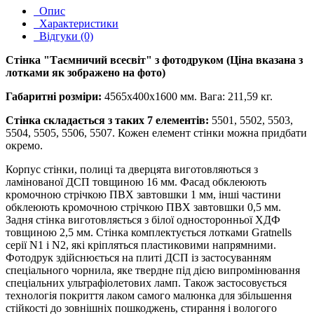
Опис
Характеристики
Відгуки (0)
Стінка "Таємничий всесвіт" з фотодруком (Ціна вказана з
лотками як зображено на фото)
Габаритні розміри:
4565х400х1600 мм. Вага: 211,59 кг.
Стінка складається з таких 7 елементів:
5501, 5502, 5503,
5504, 5505, 5506, 5507. Кожен елемент стінки можна придбати
окремо.
Корпус стінки, полиці та дверцята виготовляються з
ламінованої ДСП товщиною 16 мм. Фасад обклеюють
кромочною стрічкою ПВХ завтовшки 1 мм, інші частини
обклеюють кромочною стрічкою ПВХ завтовшки 0,5 мм.
Задня стінка виготовляється з білої односторонньої ХДФ
товщиною 2,5 мм. Стінка комплектується лотками Gratnells
серії N1 і N2, які кріпляться пластиковими напрямними.
Фотодрук здійснюється на плиті ДСП із застосуванням
спеціального чорнила, яке твердне під дією випромінювання
спеціальних ультрафіолетових ламп. Також застосовується
технологія покриття лаком самого малюнка для збільшення
стійкості до зовнішніх пошкоджень, стирання і вологого