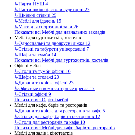
↳
Парти НУШ
4
↳
Парти шкільні, столи аудиторні
27
↳
Шкільні стільці
25
↳
Меблі для їдалень
15
↳
Мати для спортивної зали
26
Показати всі Меблі для навчальних закладів
Меблі для гуртожитків, хостелів
↳
Односпальні та двоярусні ліжка
12
↳
Стільці та табурети універсальні
7
↳
Шафи та тумби
14
Показати всі Меблі для гуртожитків, хостелів
Офісні меблі
↳
Столи та тумби офісні
16
↳
Шафи та стелажі
20
↳
Дивани та крісла офісні
23
↳
Офисные и компьютерные кресла
17
↳
Стільці офісні
9
Показати всі Офісні меблі
Меблі для кафе, барів та ресторанів
↳
Дивани та крісла для ресторанів та кафе
5
↳
Стільці для кафе, барів та ресторанів
12
↳
Столи для ресторанів та кафе
10
Показати всі Меблі для кафе, барів та ресторанів
Меблі для залів і кінотеатрів