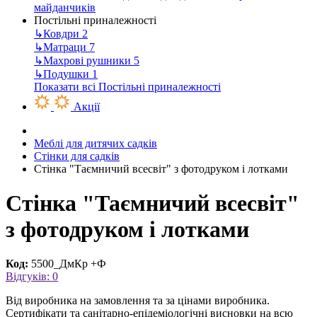
майданчиків
Постільні приналежності
↳
Ковдри
2
↳
Матраци
7
↳
Махрові рушники
5
↳
Подушки
1
Показати всі Постільні приналежності
Акції
Меблі для дитячих садків
Стінки для садків
Стінка "Таємничий всесвіт" з фотодруком і лотками
Стінка "Таємничий всесвіт"
з фотодруком і лотками
Код:
5500_ДмКр +Ф
Відгуків: 0
Від виробника на замовлення та за цінами виробника.
Сертифікати та санітарно-епідеміологічні висновки на всю