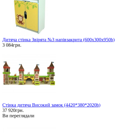
Дитяча стінка Звірята №3 напівзакрита (600х300х950h)
3 084грн.
Cтінка дитяча Високий замок (4420*380*2020h)
37 920грн.
Ви переглядали