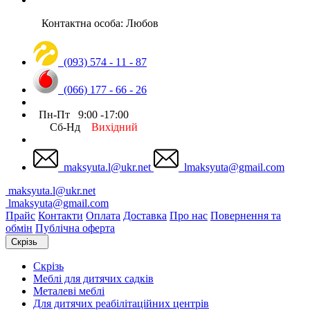
Контактна особа: Любов
(093) 574 - 11 - 87
(066) 177 - 66 - 26
Пн-Пт 9:00 -17:00
Сб-Нд
Вихідний
maksyuta.l@ukr.net
lmaksyuta@gmail.com
maksyuta.l@ukr.net
lmaksyuta@gmail.com
Прайс
Контакти
Оплата
Доставка
Про нас
Повернення та
обмін
Публічна оферта
Скрізь
Скрізь
Меблі для дитячих садків
Металеві меблі
Для дитячих реабілітаційних центрів