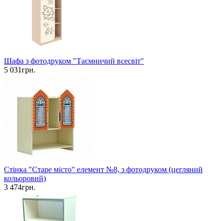
Шафа з фотодруком "Таємничий всесвіт"
5 031грн.
Стінка "Старе місто" елемент №8, з фотодруком (цегляний
кольоровий)
3 474грн.