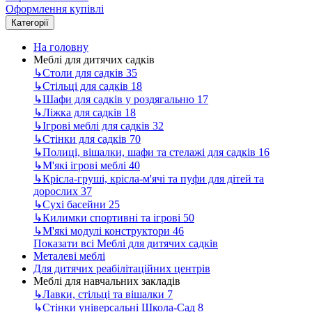
Оформлення купівлі
Категорії
На головну
Меблі для дитячих садків
↳
Столи для садків
35
↳
Стільці для садків
18
↳
Шафи для садків у роздягальню
17
↳
Ліжка для садків
18
↳
Ігрові меблі для садків
32
↳
Стінки для садків
70
↳
Полиці, вішалки, шафи та стелажі для садків
16
↳
М'які ігрові меблі
40
↳
Крісла-груші, крісла-м'ячі та пуфи для дітей та
дорослих
37
↳
Сухі басейни
25
↳
Килимки спортивні та ігрові
50
↳
М'які модулі конструктори
46
Показати всі Меблі для дитячих садків
Металеві меблі
Для дитячих реабілітаційних центрів
Меблі для навчальних закладів
↳
Лавки, стільці та вішалки
7
↳
Стінки універсальні Школа-Сад
8