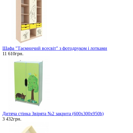
Шафа "Таємничий всесвіт" з фотодруком і лотками
11 610грн.
Дитяча стінка Звірята №2 закрита (600х300х950h)
3 432грн.