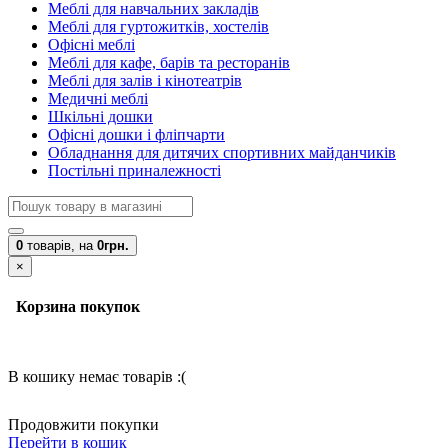
Меблі для навчальних закладів
Меблі для гуртожитків, хостелів
Офісні меблі
Меблі для кафе, барів та ресторанів
Меблі для залів і кінотеатрів
Медичні меблі
Шкільні дошки
Офісні дошки і фліпчарти
Обладнання для дитячих спортивних майданчиків
Постільні приналежності
0
товарів,
на
0грн.
×
Корзина покупок
В кошику немає товарів :(
Продовжити покупки
Перейти в кошик