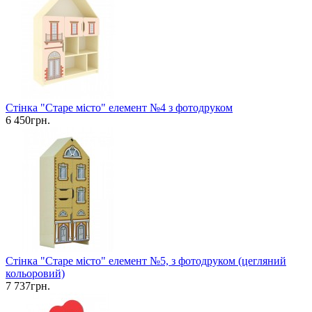
Стінка "Старе місто" елемент №4 з фотодруком
6 450грн.
Стінка "Старе місто" елемент №5, з фотодруком (цегляний
кольоровий)
7 737грн.