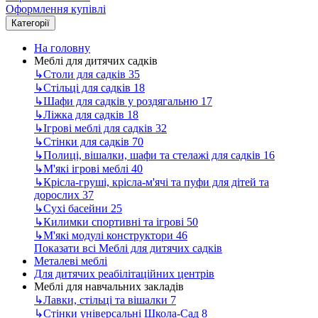
Оформлення купівлі
Категорії
На головну
Меблі для дитячих садків
↳
Столи для садків
35
↳
Стільці для садків
18
↳
Шафи для садків у роздягальню
17
↳
Ліжка для садків
18
↳
Ігрові меблі для садків
32
↳
Стінки для садків
70
↳
Полиці, вішалки, шафи та стелажі для садків
16
↳
М'які ігрові меблі
40
↳
Крісла-груші, крісла-м'ячі та пуфи для дітей та
дорослих
37
↳
Сухі басейни
25
↳
Килимки спортивні та ігрові
50
↳
М'які модулі конструктори
46
Показати всі Меблі для дитячих садків
Металеві меблі
Для дитячих реабілітаційних центрів
Меблі для навчальних закладів
↳
Лавки, стільці та вішалки
7
↳
Стінки універсальні Школа-Сад
8