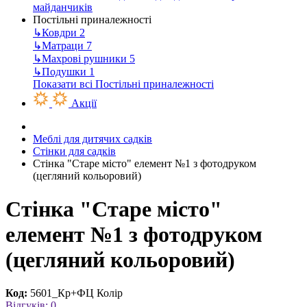
майданчиків
Постільні приналежності
↳
Ковдри
2
↳
Матраци
7
↳
Махрові рушники
5
↳
Подушки
1
Показати всі Постільні приналежності
Акції
Меблі для дитячих садків
Стінки для садків
Стінка "Старе місто" елемент №1 з фотодруком
(цегляний кольоровий)
Стінка "Старе місто"
елемент №1 з фотодруком
(цегляний кольоровий)
Код:
5601_Кр+ФЦ Колір
Відгуків: 0