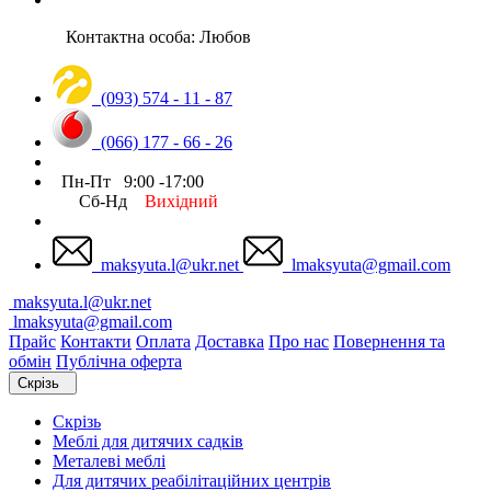
Контактна особа: Любов
(093) 574 - 11 - 87
(066) 177 - 66 - 26
Пн-Пт 9:00 -17:00
Сб-Нд
Вихідний
maksyuta.l@ukr.net
lmaksyuta@gmail.com
maksyuta.l@ukr.net
lmaksyuta@gmail.com
Прайс
Контакти
Оплата
Доставка
Про нас
Повернення та
обмін
Публічна оферта
Скрізь
Скрізь
Меблі для дитячих садків
Металеві меблі
Для дитячих реабілітаційних центрів