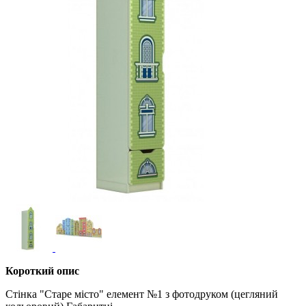
Короткий опис
Стінка "Старе місто" елемент №1 з фотодруком (цегляний