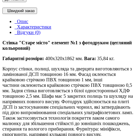
Швидкий заказ
Опис
Характеристики
Відгуки (0)
Стінка "Старе місто" елемент №1 з фотодруком (цегляний
кольоровий)
Габаритні розміри:
400х320х1862 мм.
Вага:
35,84 кг.
Корпус стінки, полиці, шухляда та дверцята виготовляються з
ламінованої ДСП товщиною 16 мм. Фасад оклеюється
крайковою стрічкою ПВХ товщиною 1 мм, інші
частини оклеюються крайковою стрічкою ПВХ товщиною 0,5
мм. Задня стінка виготовляється з білої односторонньої ХДФ
товщиною 2,5 мм. Шафа має 5 закритих полиць та шухляду на
напрямних повного висуву. Фотодрук здійснюється на плиті
ДСП із застосуванням спеціальних чорнил, які затвердівають
під дією випромінювання спеціальних ультрафіолетових ламп.
Також застосовується технологія покриття лаком самого
малюнку для збільшення стійкості до зовнішніх пошкоджень,
стирання та вологого прибирання. Фурнітура: мініфікси,
єврогвинти, напрямні кулькові повного висуву.