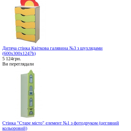
Дитяча стінка Квіткова галявина №3 з шухлядами
(600х300х1247h)
5 124грн.
Ви переглядали
Стінка "Старе місто" елемент №1 з фотодруком (цегляний
кольоровий)