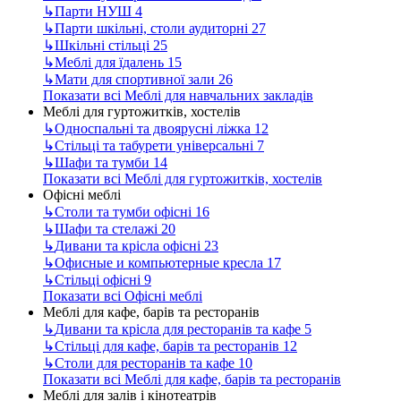
↳
Парти НУШ
4
↳
Парти шкільні, столи аудиторні
27
↳
Шкільні стільці
25
↳
Меблі для їдалень
15
↳
Мати для спортивної зали
26
Показати всі Меблі для навчальних закладів
Меблі для гуртожитків, хостелів
↳
Односпальні та двоярусні ліжка
12
↳
Стільці та табурети універсальні
7
↳
Шафи та тумби
14
Показати всі Меблі для гуртожитків, хостелів
Офісні меблі
↳
Столи та тумби офісні
16
↳
Шафи та стелажі
20
↳
Дивани та крісла офісні
23
↳
Офисные и компьютерные кресла
17
↳
Стільці офісні
9
Показати всі Офісні меблі
Меблі для кафе, барів та ресторанів
↳
Дивани та крісла для ресторанів та кафе
5
↳
Стільці для кафе, барів та ресторанів
12
↳
Столи для ресторанів та кафе
10
Показати всі Меблі для кафе, барів та ресторанів
Меблі для залів і кінотеатрів