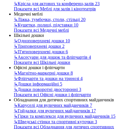
↳
Крісла для актових та конференц-залів
23
Показати всі Меблі для залів і кінотеатрів
Медичні меблі
↳
Ліжка, тумбочки, столи, стільці
20
↳
Кушетки, полиці, підставки
10
Показати всі Медичні меблі
Шкільні дошки
↳
Одноповерхневі дошки
10
↳
Триповерхневі дошки
2
↳
П'ятиповерхневі дошки
6
↳
Аксесуари для дощок та фліпчартів
4
Показати всі Шкільні дошки
Офісні дошки і фліпчарти
↳
Магнітно-маркерні дошки
8
↳
Фліпчарти та дошки на тринозі
4
↳
Дошки інформаційні
5
↳
Дошки поворотні двосторонні
3
Показати всі Офісні дошки і фліпчарти
Обладнання для дитячих спортивних майданчиків
↳
Каруселі для вуличних майданчиків
7
↳
Гойдалки для вуличних майданчиків
17
↳
Гірки та комплекси для вуличних майданчиків
15
↳
Шведські стінки та спортивні куточки
3
Показати всі Обладнання для дитячих спортивних