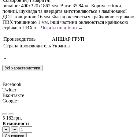
кольоровий) Габаритні
розміри: 400х320х1862 мм. Вага: 35,84 кг. Корпус стінки,
полиці, шухляда та дверцята виготовляються з ламінованої
ДСП товщиною 16 мм. Фасад оклеюється крайковою стрічкою
ПВХ товщиною 1 мм, інші частини оклеюються крайковою
стрічкою ПВХ т...
Читати повністю →
Производитель
АНШАР ГРУП
Страна производитель
Украина
...
Усі характеристики
Facebook
Twitter
Вконтакте
Google+
5 163грн.
В наявності
+
−
До кошика