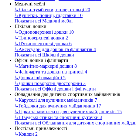
Медичні меблі
↳
Ліжка, тумбочки, столи, стільці
20
↳
Кушетки, полиці, підставки
10
Показати всі Медичні меблі
Шкільні дошки
↳
Одноповерхневі дошки
10
↳
Триповерхневі дошки
2
↳
П'ятиповерхневі дошки
6
↳
Аксесуари для дощок та фліпчартів
4
Показати всі Шкільні дошки
Офісні дошки і фліпчарти
↳
Магнітно-маркерні дошки
8
↳
Фліпчарти та дошки на тринозі
4
↳
Дошки інформаційні
5
↳
Дошки поворотні двосторонні
3
Показати всі Офісні дошки і фліпчарти
Обладнання для дитячих спортивних майданчиків
↳
Каруселі для вуличних майданчиків
7
↳
Гойдалки для вуличних майданчиків
17
↳
Гірки та комплекси для вуличних майданчиків
15
↳
Шведські стінки та спортивні куточки
3
Показати всі Обладнання для дитячих спортивних майда
Постільні приналежності
↳
Ковдри
2