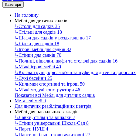
Категорії
На головну
Меблі для дитячих садків
↳
Столи для садків
35
↳
Стільці для садків
18
↳
Шафи для садків у роздягальню
17
↳
Ліжка для садків
18
↳
Ігрові меблі для садків
32
↳
Стінки для садків
70
↳
Полиці, вішалки, шафи та стелажі для садків
16
↳
М'які ігрові меблі
40
↳
Крісла-груші, крісла-м'ячі та пуфи для дітей та доросли
↳
Сухі басейни
25
↳
Килимки спортивні та ігрові
50
↳
М'які модулі конструктори
46
Показати всі Меблі для дитячих садків
Металеві меблі
Для дитячих реабілітаційних центрів
Меблі для навчальних закладів
↳
Лавки, стільці та вішалки
7
↳
Стінки універсальні Школа-Сад
8
↳
Парти НУШ
4
↳
Парти шкільні, столи аудиторні
27