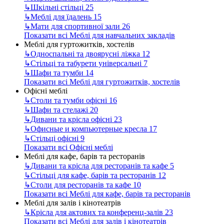
↳
Шкільні стільці
25
↳
Меблі для їдалень
15
↳
Мати для спортивної зали
26
Показати всі Меблі для навчальних закладів
Меблі для гуртожитків, хостелів
↳
Односпальні та двоярусні ліжка
12
↳
Стільці та табурети універсальні
7
↳
Шафи та тумби
14
Показати всі Меблі для гуртожитків, хостелів
Офісні меблі
↳
Столи та тумби офісні
16
↳
Шафи та стелажі
20
↳
Дивани та крісла офісні
23
↳
Офисные и компьютерные кресла
17
↳
Стільці офісні
9
Показати всі Офісні меблі
Меблі для кафе, барів та ресторанів
↳
Дивани та крісла для ресторанів та кафе
5
↳
Стільці для кафе, барів та ресторанів
12
↳
Столи для ресторанів та кафе
10
Показати всі Меблі для кафе, барів та ресторанів
Меблі для залів і кінотеатрів
↳
Крісла для актових та конференц-залів
23
Показати всі Меблі для залів і кінотеатрів