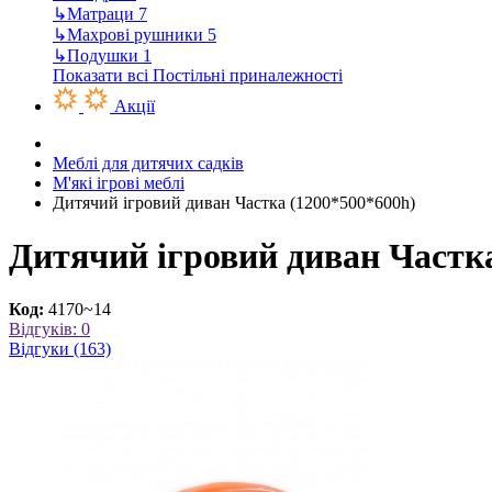
↳
Матраци
7
↳
Махрові рушники
5
↳
Подушки
1
Показати всі Постільні приналежності
Акції
Меблі для дитячих садків
М'які ігрові меблі
Дитячий ігровий диван Частка (1200*500*600h)
Дитячий ігровий диван Частка
Код:
4170~14
Відгуків: 0
Відгуки (163)