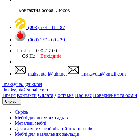
Контактна особа: Любов
(093) 574 - 11 - 87
(066) 177 - 66 - 26
Пн-Пт 9:00 -17:00
Сб-Нд
Вихідний
maksyuta.l@ukr.net
lmaksyuta@gmail.com
maksyuta.l@ukr.net
lmaksyuta@gmail.com
Прайс
Контакти
Оплата
Доставка
Про нас
Повернення та обмі
Скрізь
Скрізь
Меблі для дитячих садків
Металеві меблі
Для дитячих реабілітаційних центрів
Меблі для навчальних закладів