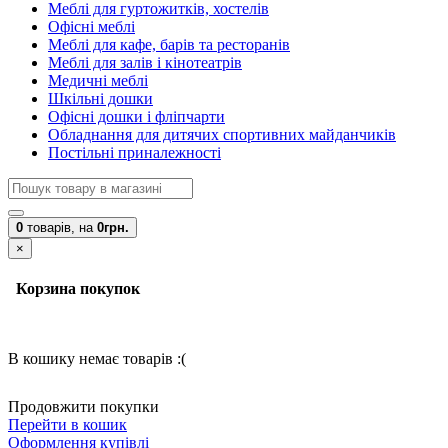
Меблі для гуртожитків, хостелів
Офісні меблі
Меблі для кафе, барів та ресторанів
Меблі для залів і кінотеатрів
Медичні меблі
Шкільні дошки
Офісні дошки і фліпчарти
Обладнання для дитячих спортивних майданчиків
Постільні приналежності
0
товарів,
на
0грн.
×
Корзина покупок
В кошику немає товарів :(
Продовжити покупки
Перейти в кошик
Оформлення купівлі