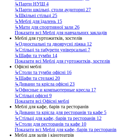
↳
Парти НУШ
4
↳
Парти шкільні, столи аудиторні
27
↳
Шкільні стільці
25
↳
Меблі для їдалень
15
↳
Мати для спортивної зали
26
Показати всі Меблі для навчальних закладів
Меблі для гуртожитків, хостелів
↳
Односпальні та двоярусні ліжка
12
↳
Стільці та табурети універсальні
7
↳
Шафи та тумби
14
Показати всі Меблі для гуртожитків, хостелів
Офісні меблі
↳
Столи та тумби офісні
16
↳
Шафи та стелажі
20
↳
Дивани та крісла офісні
23
↳
Офисные и компьютерные кресла
17
↳
Стільці офісні
9
Показати всі Офісні меблі
Меблі для кафе, барів та ресторанів
↳
Дивани та крісла для ресторанів та кафе
5
↳
Стільці для кафе, барів та ресторанів
12
↳
Столи для ресторанів та кафе
10
Показати всі Меблі для кафе, барів та ресторанів
Меблі для залів і кінотеатрів