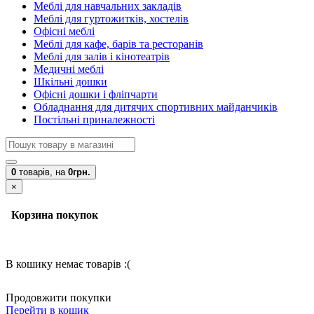
Меблі для навчальних закладів
Меблі для гуртожитків, хостелів
Офісні меблі
Меблі для кафе, барів та ресторанів
Меблі для залів і кінотеатрів
Медичні меблі
Шкільні дошки
Офісні дошки і фліпчарти
Обладнання для дитячих спортивних майданчиків
Постільні приналежності
0
товарів,
на
0грн.
×
Корзина покупок
В кошику немає товарів :(
Продовжити покупки
Перейти в кошик