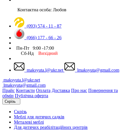
Контактна особа: Любов
(093) 574 - 11 - 87
(066) 177 - 66 - 26
Пн-Пт 9:00 -17:00
Сб-Нд
Вихідний
maksyuta.l@ukr.net
lmaksyuta@gmail.com
maksyuta.l@ukr.net
lmaksyuta@gmail.com
Прайс
Контакти
Оплата
Доставка
Про нас
Повернення та
обмін
Публічна оферта
Скрізь
Скрізь
Меблі для дитячих садків
Металеві меблі
Для дитячих реабілітаційних центрів