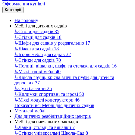
Оформлення купівлі
Категорії
На головну
Меблі для дитячих садків
↳
Столи для садків
35
↳
Стільці для садків
18
↳
Шафи для садків у роздягальню
17
↳
Ліжка для садків
18
↳
Ігрові меблі для садків
32
↳
Стінки для садків
70
↳
Полиці, вішалки, шафи та стелажі для садків
16
↳
М'які ігрові меблі
40
↳
Крісла-груші, крісла-м'ячі та пуфи для дітей та
дорослих
37
↳
Сухі басейни
25
↳
Килимки спортивні та ігрові
50
↳
М'які модулі конструктори
46
Показати всі Меблі для дитячих садків
Металеві меблі
Для дитячих реабілітаційних центрів
Меблі для навчальних закладів
↳
Лавки, стільці та вішалки
7
↳
Стінки універсальні Школа-Сад
8