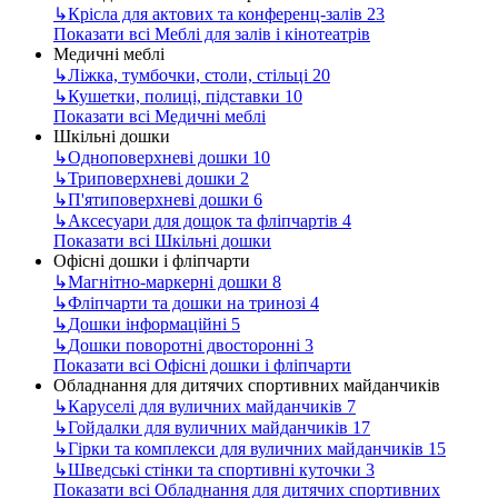
↳
Крісла для актових та конференц-залів
23
Показати всі Меблі для залів і кінотеатрів
Медичні меблі
↳
Ліжка, тумбочки, столи, стільці
20
↳
Кушетки, полиці, підставки
10
Показати всі Медичні меблі
Шкільні дошки
↳
Одноповерхневі дошки
10
↳
Триповерхневі дошки
2
↳
П'ятиповерхневі дошки
6
↳
Аксесуари для дощок та фліпчартів
4
Показати всі Шкільні дошки
Офісні дошки і фліпчарти
↳
Магнітно-маркерні дошки
8
↳
Фліпчарти та дошки на тринозі
4
↳
Дошки інформаційні
5
↳
Дошки поворотні двосторонні
3
Показати всі Офісні дошки і фліпчарти
Обладнання для дитячих спортивних майданчиків
↳
Каруселі для вуличних майданчиків
7
↳
Гойдалки для вуличних майданчиків
17
↳
Гірки та комплекси для вуличних майданчиків
15
↳
Шведські стінки та спортивні куточки
3
Показати всі Обладнання для дитячих спортивних