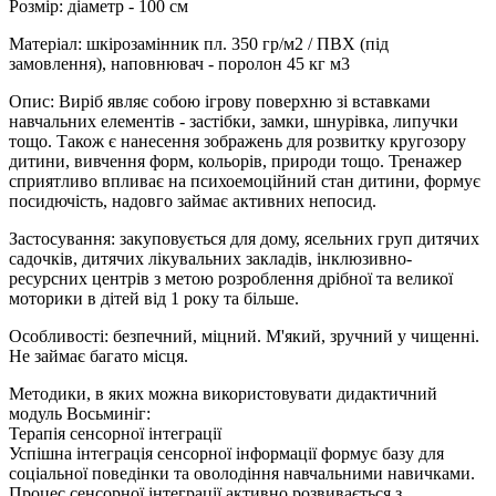
Розмір: діаметр - 100 см
Матеріал: шкірозамінник пл. 350 гр/м2 / ПВХ (під
замовлення), наповнювач - поролон 45 кг м3
Опис: Виріб являє собою ігрову поверхню зі вставками
навчальних елементів - застібки, замки, шнурівка, липучки
тощо. Також є нанесення зображень для розвитку кругозору
дитини, вивчення форм, кольорів, природи тощо. Тренажер
сприятливо впливає на психоемоційний стан дитини, формує
посидючість, надовго займає активних непосид.
Застосування: закуповується для дому, ясельних груп дитячих
садочків, дитячих лікувальних закладів, інклюзивно-
ресурсних центрів з метою розроблення дрібної та великої
моторики в дітей від 1 року та більше.
Особливості: безпечний, міцний. М'який, зручний у чищенні.
Не займає багато місця.
Методики, в яких можна використовувати дидактичний
модуль Восьминіг:
Терапія сенсорної інтеграції
Успішна інтеграція сенсорної інформації формує базу для
соціальної поведінки та оволодіння навчальними навичками.
Процес сенсорної інтеграції активно розвивається з