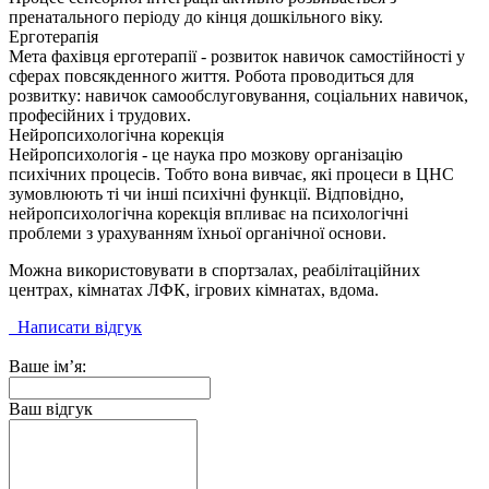
пренатального періоду до кінця дошкільного віку.
Ерготерапія
Мета фахівця ерготерапії - розвиток навичок самостійності у
сферах повсякденного життя. Робота проводиться для
розвитку: навичок самообслуговування, соціальних навичок,
професійних і трудових.
Нейропсихологічна корекція
Нейропсихологія - це наука про мозкову організацію
психічних процесів. Тобто вона вивчає, які процеси в ЦНС
зумовлюють ті чи інші психічні функції. Відповідно,
нейропсихологічна корекція впливає на психологічні
проблеми з урахуванням їхньої органічної основи.
Можна використовувати в спортзалах, реабілітаційних
центрах, кімнатах ЛФК, ігрових кімнатах, вдома.
Написати відгук
Ваше ім’я:
Ваш відгук