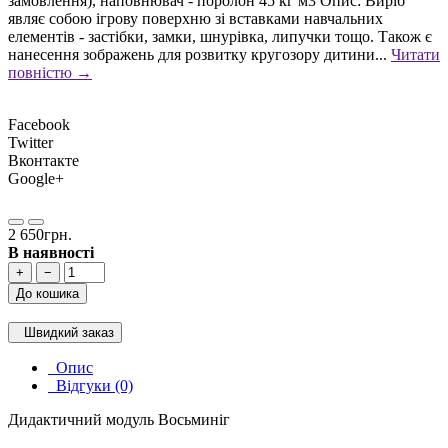
замовлення), наповнювач - поролон 45 кг м3 Опис: Виріб
являє собою ігрову поверхню зі вставками навчальних
елементів - застібки, замки, шнурівка, липучки тощо. Також є
нанесення зображень для розвитку кругозору дитини...
Читати
повністю →
Facebook
Twitter
Вконтакте
Google+
2 650грн.
В наявності
+
−
До кошика
Швидкий заказ
Опис
Відгуки (0)
Дидактичний модуль Восьминіг