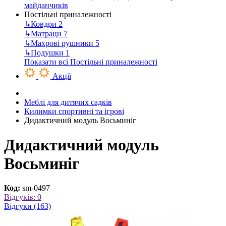
майданчиків
Постільні приналежності
↳
Ковдри
2
↳
Матраци
7
↳
Махрові рушники
5
↳
Подушки
1
Показати всі Постільні приналежності
Акції
Меблі для дитячих садків
Килимки спортивні та ігрові
Дидактичний модуль Восьминіг
Дидактичний модуль
Восьминіг
Код:
sm-0497
Відгуків: 0
Відгуки (163)