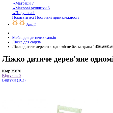
↳
Матраци
7
↳
Махрові рушники
5
↳
Подушки
1
Показати всі Постільні приналежності
Акції
Меблі для дитячих садків
Ліжка для садків
Ліжко дитяче дерев'яне одномісне без матраца 1456х660х
Ліжко дитяче дерев'яне одном
Код:
35870
Відгуків: 0
Відгуки (163)