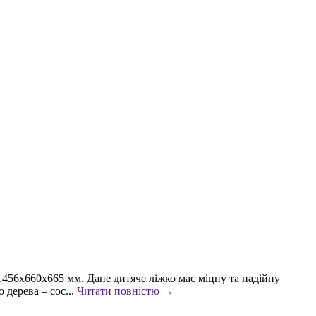
: 1456х660х665 мм. Дане дитяче ліжко має міцну та надійну
 дерева – сос...
Читати повністю →