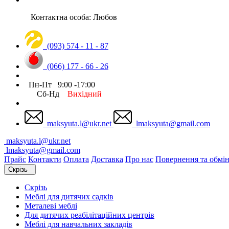
Контактна особа: Любов
(093) 574 - 11 - 87
(066) 177 - 66 - 26
Пн-Пт 9:00 -17:00
Сб-Нд
Вихідний
maksyuta.l@ukr.net
lmaksyuta@gmail.com
maksyuta.l@ukr.net
lmaksyuta@gmail.com
Прайс
Контакти
Оплата
Доставка
Про нас
Повернення та обмі
Скрізь
Скрізь
Меблі для дитячих садків
Металеві меблі
Для дитячих реабілітаційних центрів
Меблі для навчальних закладів