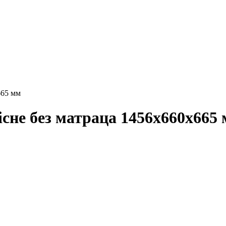
665 мм
існе без матраца 1456х660х665