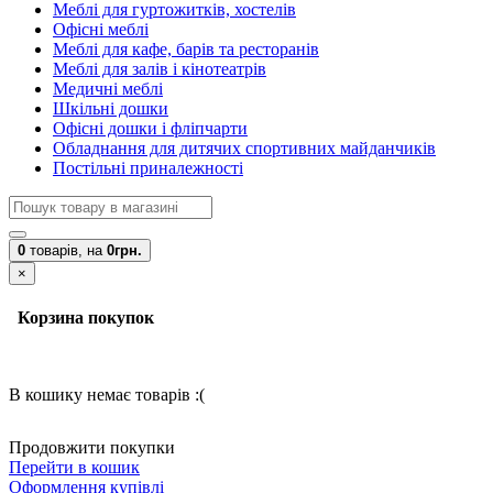
Меблі для гуртожитків, хостелів
Офісні меблі
Меблі для кафе, барів та ресторанів
Меблі для залів і кінотеатрів
Медичні меблі
Шкільні дошки
Офісні дошки і фліпчарти
Обладнання для дитячих спортивних майданчиків
Постільні приналежності
0
товарів,
на
0грн.
×
Корзина покупок
В кошику немає товарів :(
Продовжити покупки
Перейти в кошик
Оформлення купівлі