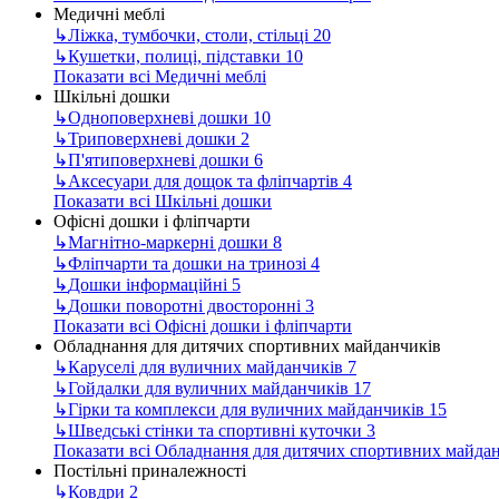
Медичні меблі
↳
Ліжка, тумбочки, столи, стільці
20
↳
Кушетки, полиці, підставки
10
Показати всі Медичні меблі
Шкільні дошки
↳
Одноповерхневі дошки
10
↳
Триповерхневі дошки
2
↳
П'ятиповерхневі дошки
6
↳
Аксесуари для дощок та фліпчартів
4
Показати всі Шкільні дошки
Офісні дошки і фліпчарти
↳
Магнітно-маркерні дошки
8
↳
Фліпчарти та дошки на тринозі
4
↳
Дошки інформаційні
5
↳
Дошки поворотні двосторонні
3
Показати всі Офісні дошки і фліпчарти
Обладнання для дитячих спортивних майданчиків
↳
Каруселі для вуличних майданчиків
7
↳
Гойдалки для вуличних майданчиків
17
↳
Гірки та комплекси для вуличних майданчиків
15
↳
Шведські стінки та спортивні куточки
3
Показати всі Обладнання для дитячих спортивних майда
Постільні приналежності
↳
Ковдри
2