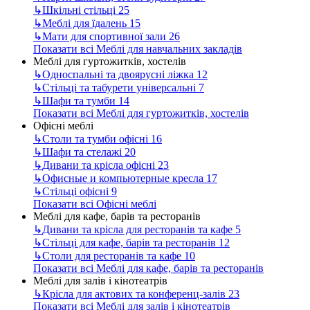
↳
Шкільні стільці
25
↳
Меблі для їдалень
15
↳
Мати для спортивної зали
26
Показати всі Меблі для навчальних закладів
Меблі для гуртожитків, хостелів
↳
Односпальні та двоярусні ліжка
12
↳
Стільці та табурети універсальні
7
↳
Шафи та тумби
14
Показати всі Меблі для гуртожитків, хостелів
Офісні меблі
↳
Столи та тумби офісні
16
↳
Шафи та стелажі
20
↳
Дивани та крісла офісні
23
↳
Офисные и компьютерные кресла
17
↳
Стільці офісні
9
Показати всі Офісні меблі
Меблі для кафе, барів та ресторанів
↳
Дивани та крісла для ресторанів та кафе
5
↳
Стільці для кафе, барів та ресторанів
12
↳
Столи для ресторанів та кафе
10
Показати всі Меблі для кафе, барів та ресторанів
Меблі для залів і кінотеатрів
↳
Крісла для актових та конференц-залів
23
Показати всі Меблі для залів і кінотеатрів