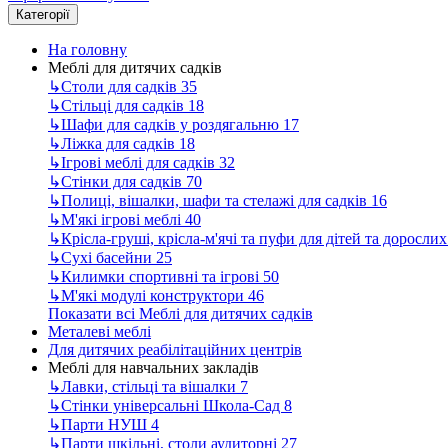
Категорії
На головну
Меблі для дитячих садків
↳
Столи для садків
35
↳
Стільці для садків
18
↳
Шафи для садків у роздягальню
17
↳
Ліжка для садків
18
↳
Ігрові меблі для садків
32
↳
Стінки для садків
70
↳
Полиці, вішалки, шафи та стелажі для садків
16
↳
М'які ігрові меблі
40
↳
Крісла-груші, крісла-м'ячі та пуфи для дітей та доросли
↳
Сухі басейни
25
↳
Килимки спортивні та ігрові
50
↳
М'які модулі конструктори
46
Показати всі Меблі для дитячих садків
Металеві меблі
Для дитячих реабілітаційних центрів
Меблі для навчальних закладів
↳
Лавки, стільці та вішалки
7
↳
Стінки універсальні Школа-Сад
8
↳
Парти НУШ
4
↳
Парти шкільні, столи аудиторні
27