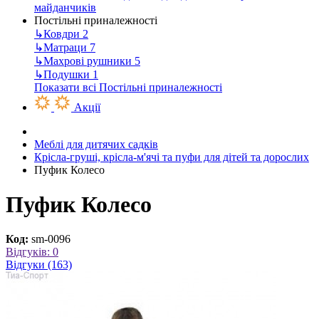
майданчиків
Постільні приналежності
↳
Ковдри
2
↳
Матраци
7
↳
Махрові рушники
5
↳
Подушки
1
Показати всі Постільні приналежності
Акції
Меблі для дитячих садків
Крісла-груші, крісла-м'ячі та пуфи для дітей та дорослих
Пуфик Колесо
Пуфик Колесо
Код:
sm-0096
Відгуків: 0
Відгуки (163)