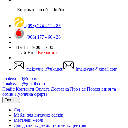
Контактна особа: Любов
(093) 574 - 11 - 87
(066) 177 - 66 - 26
Пн-Пт 9:00 -17:00
Сб-Нд
Вихідний
maksyuta.l@ukr.net
lmaksyuta@gmail.com
maksyuta.l@ukr.net
lmaksyuta@gmail.com
Прайс
Контакти
Оплата
Доставка
Про нас
Повернення та
обмін
Публічна оферта
Скрізь
Скрізь
Меблі для дитячих садків
Металеві меблі
Для дитячих реабілітаційних центрів