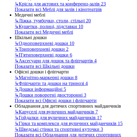
↳
Крісла для актових та конференц-залів
23
Показати всі Меблі для залів і кінотеатрів
Медичні меблі
↳
Ліжка, тумбочки, столи, стільці
20
↳
Кушетки, полиці, підставки
10
Показати всі Медичні меблі
Шкільні дошки
↳
Одноповерхневі дошки
10
↳
Триповерхневі дошки
2
↳
П'ятиповерхневі дошки
6
↳
Аксесуари для дощок та фліпчартів
4
Показати всі Шкільні дошки
Офісні дошки і фліпчарти
↳
Магнітно-маркерні дошки
8
↳
Фліпчарти та дошки на тринозі
4
↳
Дошки інформаційні
5
↳
Дошки поворотні двосторонні
3
Показати всі Офісні дошки і фліпчарти
Обладнання для дитячих спортивних майданчиків
↳
Каруселі для вуличних майданчиків
7
↳
Гойдалки для вуличних майданчиків
17
↳
Гірки та комплекси для вуличних майданчиків
15
↳
Шведські стінки та спортивні куточки
3
Показати всі Обладнання для дитячих спортивних