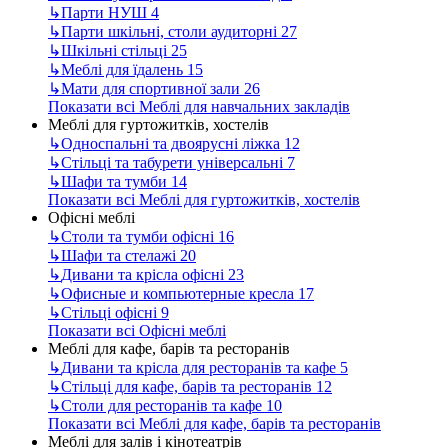
↳
Парти НУШ
4
↳
Парти шкільні, столи аудиторні
27
↳
Шкільні стільці
25
↳
Меблі для їдалень
15
↳
Мати для спортивної зали
26
Показати всі Меблі для навчальних закладів
Меблі для гуртожитків, хостелів
↳
Односпальні та двоярусні ліжка
12
↳
Стільці та табурети універсальні
7
↳
Шафи та тумби
14
Показати всі Меблі для гуртожитків, хостелів
Офісні меблі
↳
Столи та тумби офісні
16
↳
Шафи та стелажі
20
↳
Дивани та крісла офісні
23
↳
Офисные и компьютерные кресла
17
↳
Стільці офісні
9
Показати всі Офісні меблі
Меблі для кафе, барів та ресторанів
↳
Дивани та крісла для ресторанів та кафе
5
↳
Стільці для кафе, барів та ресторанів
12
↳
Столи для ресторанів та кафе
10
Показати всі Меблі для кафе, барів та ресторанів
Меблі для залів і кінотеатрів