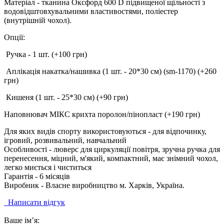
Матеріал - тканина Оксфорд 600 D підвищеної щільності з
водовідштовхувальними властивостями, поліестер
(внутрішній чохол).
Опції:
Ручка - 1 шт. (+100 грн)
Аплікація накатка/нашивка (1 шт. - 20*30 см) (sm-1170) (+260
грн)
Кишеня (1 шт. - 25*30 см) (+90 грн)
Наповнювач МІКС крихта поролон/пінопласт (+190 грн)
Для яких видів спорту використовуються - для відпочинку,
ігровий, розвивальний, навчальний
Особливості - люверс для циркуляції повітря, зручна ручка для
перенесення, міцний, м'який, компактний, має знімний чохол,
легко миється і чиститься
Гарантія - 6 місяців
Виробник - Власне виробництво м. Харків, Україна.
Написати відгук
Ваше ім’я: