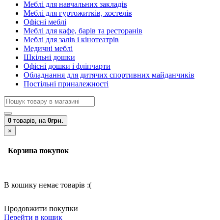
Меблі для навчальних закладів
Меблі для гуртожитків, хостелів
Офісні меблі
Меблі для кафе, барів та ресторанів
Меблі для залів і кінотеатрів
Медичні меблі
Шкільні дошки
Офісні дошки і фліпчарти
Обладнання для дитячих спортивних майданчиків
Постільні приналежності
0
товарів,
на
0грн.
×
Корзина покупок
В кошику немає товарів :(
Продовжити покупки
Перейти в кошик