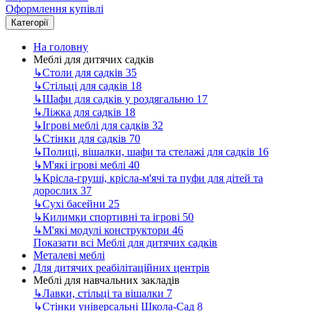
Оформлення купівлі
Категорії
На головну
Меблі для дитячих садків
↳
Столи для садків
35
↳
Стільці для садків
18
↳
Шафи для садків у роздягальню
17
↳
Ліжка для садків
18
↳
Ігрові меблі для садків
32
↳
Стінки для садків
70
↳
Полиці, вішалки, шафи та стелажі для садків
16
↳
М'які ігрові меблі
40
↳
Крісла-груші, крісла-м'ячі та пуфи для дітей та
дорослих
37
↳
Сухі басейни
25
↳
Килимки спортивні та ігрові
50
↳
М'які модулі конструктори
46
Показати всі Меблі для дитячих садків
Металеві меблі
Для дитячих реабілітаційних центрів
Меблі для навчальних закладів
↳
Лавки, стільці та вішалки
7
↳
Стінки універсальні Школа-Сад
8