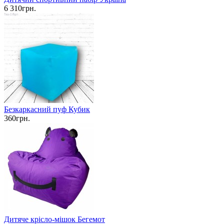
6 310грн.
Безкаркасний пуф Кубик
360грн.
Дитяче крісло-мішок Бегемот